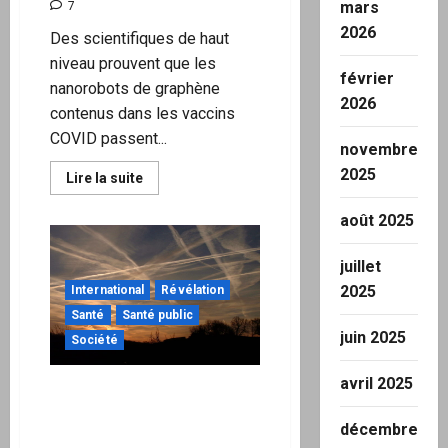
mars
7
2026
Des scientifiques de haut
niveau prouvent que les
février
nanorobots de graphène
2026
contenus dans les vaccins
COVID passent...
novembre
2025
En
Lire la suite
savoir
plus
août 2025
sur
Des
scientifiques
de
juillet
haut
niveau
2025
International
Révélation
prouvent
Santé
Santé public
que
les
juin 2025
Société
nanorobots
de
graphène
avril 2025
contenus
Vers une guerre par
dans
injection d’aérosols au-
les
décembre
vaccins
dessus des ennemis ?
COVID