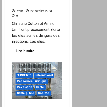
pitoyables de Villani
Event
22 octobre 2023
0
Christine Cotton et Amine
Umlil ont précocément alerté
les élus sur les dangers des
injections. Les élus...
En
Lire la suite
savoir
plus
sur
Députés
et
sénateurs
SAVAIENT
"URGENT"
International
mais
ils
Ressource Juridique
ont
sacrifié
Révélation
Santé
la
Santé public
Société
santé
des
Français:
les
Anesthésiques dentaires :