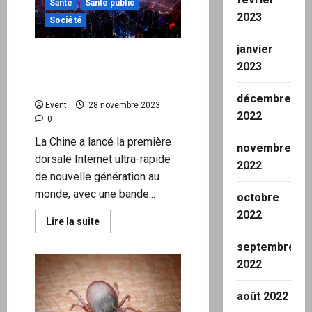
2,
Santé
Santé public
MERS-
2023
CoV,
Société
Ebola,
Lassa
janvier
et
La Chine lance une dorsale
Nipah
2023
sur
Internet ultra-rapide de
le
nouvelle génération
matériel
décembre
respiratoire
Event
28 novembre 2023
à
2022
l’aide
0
de
bleu
La Chine a lancé la première
de
novembre
méthylène
dorsale Internet ultra-rapide
2022
de nouvelle génération au
monde, avec une bande...
octobre
2022
En
Lire la suite
savoir
plus
septembre
sur
La
2022
Chine
lance
une
août 2022
dorsale
Internet