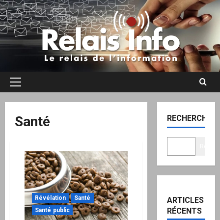
Aller
au
contenu
Menu
principal
Santé
RECHERCHER
Recher
Révélation
Santé
ARTICLES
RÉCENTS
Santé public