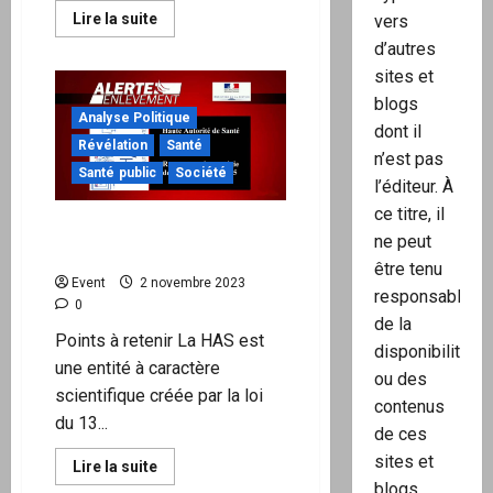
En
Lire la suite
vers
savoir
d’autres
plus
sur
sites et
« Le
Gaulois »
blogs
utilise
Analyse Politique
une
dont il
souche
Révélation
Santé
de
n’est pas
poulet
Santé public
Société
l’éditeur. À
génétiquement
modifiée
ce titre, il
à
Où est passée la Haute
croissance
ne peut
ultrarapide
Autorité de Santé ?
être tenu
Event
2 novembre 2023
responsable
0
de la
Points à retenir La HAS est
disponibilité
une entité à caractère
ou des
scientifique créée par la loi
contenus
du 13...
de ces
sites et
En
Lire la suite
savoir
blogs.