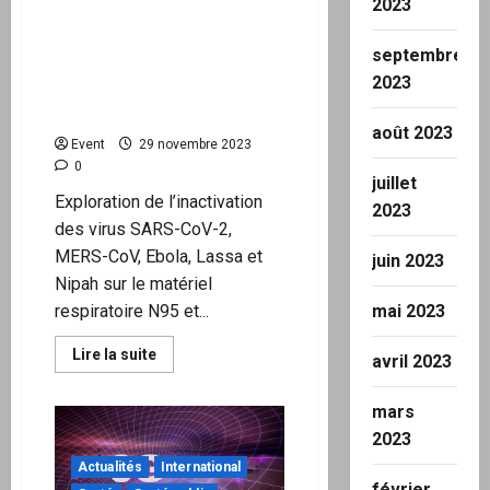
2023
SANTÉ »
Inactivation des virus
SARS-CoV-2, MERS-CoV,
septembre
Ebola, Lassa et Nipah sur le
2023
matériel respiratoire à
l’aide de bleu de méthylène
août 2023
Event
29 novembre 2023
0
juillet
Exploration de l’inactivation
2023
des virus SARS-CoV-2,
MERS-CoV, Ebola, Lassa et
juin 2023
Nipah sur le matériel
respiratoire N95 et...
mai 2023
En
Lire la suite
avril 2023
savoir
plus
sur
mars
Inactivation
des
2023
virus
SARS-
Actualités
International
CoV-
février