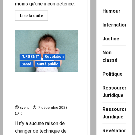
moins qu’une incompétence...
Humour
En
Lire la suite
savoir
plus
International
sur
Le
plus
Justice
prestigieux
cancérologue
britannique
Non
:
"URGENT"
Révélation
«
classé
Tous
Santé
Santé public
les
vaccins
Politique
à
ARNm
Les mauvaises surprises
doivent
des vaccins et thérapies
être
Ressource
arrêtés
préventives contre la
Juridique
et
bronchiolite à VRS
interdits
dès
Event
7 décembre 2023
maintenant.»
Ressource
0
Juridique
Il n’y a aucune raison de
Révélation
changer de technique de