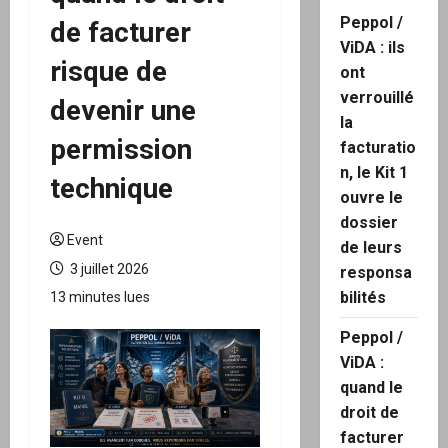
Peppol /
de facturer
ViDA : ils
risque de
ont
verrouillé
devenir une
la
permission
facturatio
n, le Kit 1
technique
ouvre le
dossier
Event
de leurs
3 juillet 2026
responsa
bilités
13 minutes lues
Peppol /
ViDA :
quand le
droit de
facturer