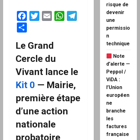
risque de
devenir
Facebook
Twitter
Email
WhatsApp
Telegram
une
Partager
permissio
n
Le Grand
technique
Cercle du
Note
d’alerte —
Vivant lance le
Peppol /
ViDA :
Kit 0
— Mairie,
l’Union
européen
première étape
ne
d’une action
branche
les
nationale
factures
française
probatoire