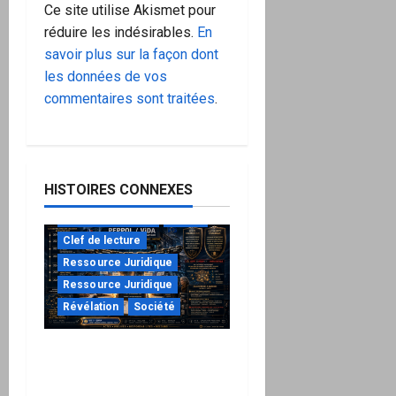
Ce site utilise Akismet pour
réduire les indésirables.
En
savoir plus sur la façon dont
les données de vos
commentaires sont traitées
.
HISTOIRES CONNEXES
à ne pas manquer
Action
Clef de lecture
Ressource Juridique
Ressource Juridique
Révélation
Société
Peppol / ViDA : ils ont
verrouillé la facturation,