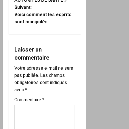
i
AUTORITÉS DE SANTÉ »
Suivant:
g
Voici comment les esprits
sont manipulés
a
t
i
Laisser un
commentaire
o
Votre adresse e-mail ne sera
n
pas publiée.
Les champs
obligatoires sont indiqués
d
avec
*
’
Commentaire
*
a
r