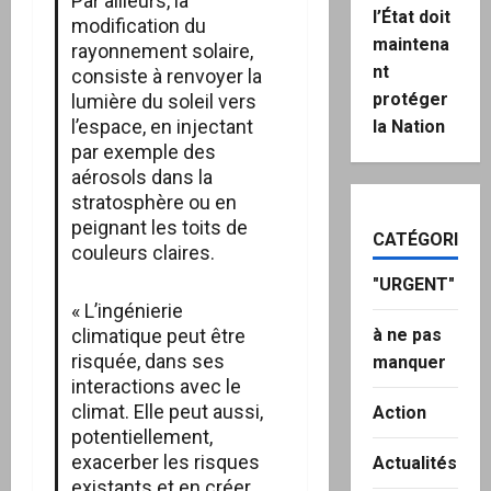
Par ailleurs, la
l’État doit
modification du
maintena
rayonnement solaire,
nt
consiste à renvoyer la
protéger
lumière du soleil vers
l’espace, en injectant
la Nation
par exemple des
aérosols dans la
stratosphère ou en
peignant les toits de
CATÉGORIES
couleurs claires.
"URGENT"
« L’ingénierie
climatique peut être
à ne pas
risquée, dans ses
manquer
interactions avec le
climat. Elle peut aussi,
Action
potentiellement,
exacerber les risques
Actualités
existants et en créer