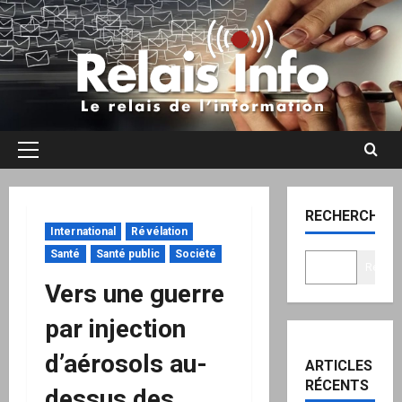
Aller
au
contenu
Menu
principal
RECHERCHER
International
Révélation
Santé
Santé public
Société
Recher
Vers une guerre
par injection
d’aérosols au-
ARTICLES
RÉCENTS
dessus des