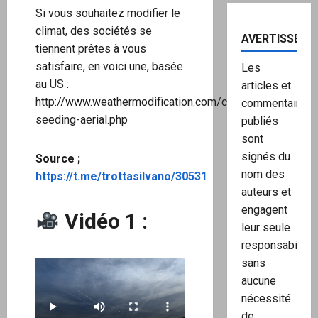
Si vous souhaitez modifier le
climat, des sociétés se
AVERTISSEME
tiennent prêtes à vous
satisfaire, en voici une, basée
Les
au US :
articles et
http://www.weathermodification.com/cloud-
commentaires
seeding-aerial.php
publiés
sont
signés du
Source ;
nom des
https://t.me/trottasilvano/30531
auteurs et
engagent
Vidéo 1 :
leur seule
responsabilité,
sans
aucune
nécessité
de