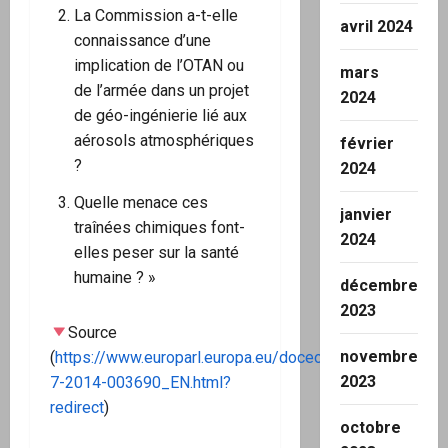
La Commission a-t-elle
avril 2024
connaissance d’une
implication de l’OTAN ou
mars
de l’armée dans un projet
2024
de géo-ingénierie lié aux
aérosols atmosphériques
février
?
2024
Quelle menace ces
janvier
traînées chimiques font-
2024
elles peser sur la santé
humaine ? »
décembre
2023
Source
novembre
(
https://www.europarl.europa.eu/doceo/document/E-
2023
7-2014-003690_EN.html?
redirect
)
octobre