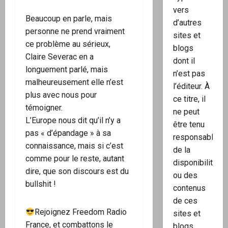
vers
Beaucoup en parle, mais
d’autres
personne ne prend vraiment
sites et
ce problème au sérieux,
blogs
Claire Severac en a
dont il
longuement parlé, mais
n’est pas
malheureusement elle n’est
l’éditeur. À
plus avec nous pour
ce titre, il
témoigner.
ne peut
L’Europe nous dit qu’il n’y a
être tenu
pas « d’épandage » à sa
responsable
connaissance, mais si c’est
de la
comme pour le reste, autant
disponibilité
dire, que son discours est du
ou des
bullshit !
contenus
de ces
Rejoignez Freedom Radio
sites et
France, et combattons le
blogs.