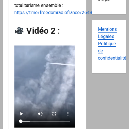
totalitarisme ensemble :
https://t.me/freedomradiofrance/2648
Vidéo 2 :
Mentions
Légales
Politique
de
confidentialité