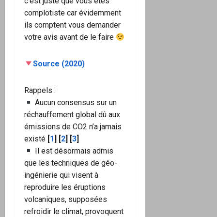
c’est juste que vous êtes
complotiste car évidemment
ils comptent vous demander
votre avis avant de le faire
Source (2020)
Rappels :
Aucun consensus sur un
réchauffement global dû aux
émissions de CO2 n’a jamais
existé
[
1
] [
2
] [
3
]
Il est désormais admis
que les techniques de géo-
ingénierie qui visent à
reproduire les éruptions
volcaniques, supposées
refroidir le climat, provoquent