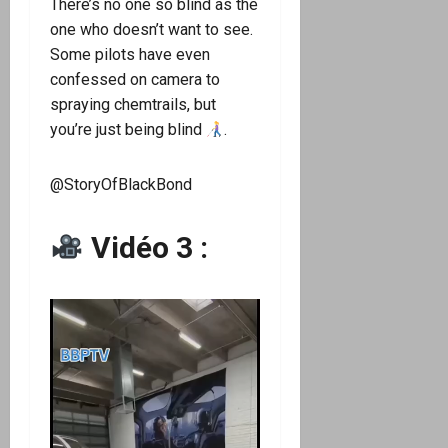
There’s no one so blind as the
one who doesn’t want to see.
Some pilots have even
confessed on camera to
spraying chemtrails, but
you’re just being blind
.
@StoryOfBlackBond
Vidéo 3 :