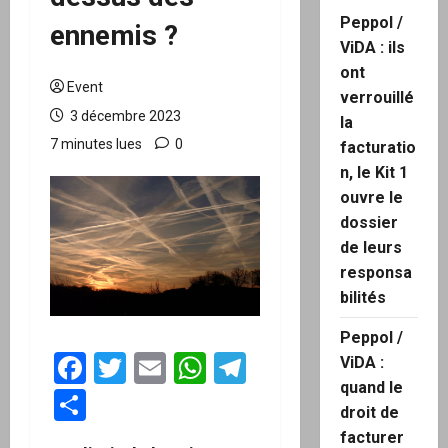
Peppol /
ennemis ?
ViDA : ils
ont
Event
verrouillé
3 décembre 2023
la
7 minutes lues
0
facturatio
n, le Kit 1
ouvre le
dossier
de leurs
responsa
bilités
Peppol /
Facebook
Twitter
Email
WhatsApp
Telegram
ViDA :
quand le
Partager
droit de
facturer