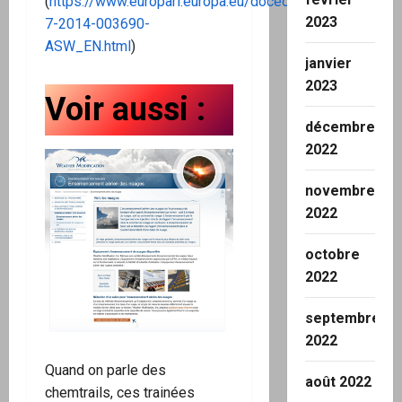
(
https://www.europarl.europa.eu/doceo/document/E-
2023
7-2014-003690-
ASW_EN.html
)
janvier
2023
Voir aussi :
décembre
2022
novembre
2022
octobre
2022
septembre
2022
Quand on parle des
août 2022
chemtrails, ces trainées