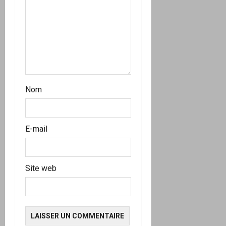
t
i
c
l
Nom
e
E-mail
Site web