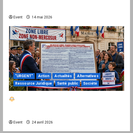
national pour demander des comptes avant
septembre 2026
Event
14 mai 2026
"URGENT"
Action
Actualités
Alternatives
Ressource Juridique
Santé public
Société
Réactiver le droit par la base – Zone Libre
passe à l’action : le kit national d’activation
mairie est disponible
Event
24 avril 2026