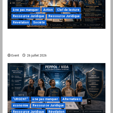
à ne pas manquer
Action
Clef de lecture
Ressource Juridique
Ressource Juridique
Révélation
Société
Peppol / ViDA : ils ont verrouillé la facturation,
le Kit 1 ouvre le dossier de leurs
responsabilités
Event
26 juillet 2026
"URGENT"
à ne pas manquer
Alternatives
économie
Ressource Juridique
Ressource Juridique
Révélation