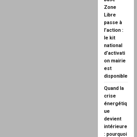
Zone
Libre
passe à
l’action :
le kit
national
d’activati
on mairie
est
disponible
Quand la
crise
énergétiq
ue
devient
intérieure
: pourquoi