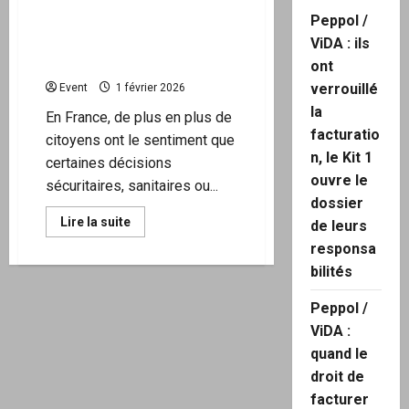
Peppol /
Quand une simple
enveloppe redonne du
ViDA : ils
poids au droit
ont
verrouillé
Event
1 février 2026
la
En France, de plus en plus de
facturatio
citoyens ont le sentiment que
n, le Kit 1
certaines décisions
ouvre le
sécuritaires, sanitaires ou...
dossier
En
Lire la suite
de leurs
savoir
plus
responsa
sur
bilités
Quand
une
simple
Peppol /
enveloppe
redonne
ViDA :
du
poids
quand le
au
droit
droit de
facturer