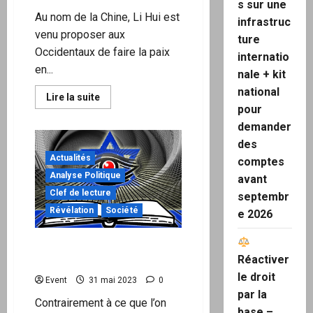
est
s sur une
proche
Au nom de la Chine, Li Hui est
infrastruc
»
venu proposer aux
ture
Occidentaux de faire la paix
internatio
en...
nale + kit
national
En
Lire la suite
savoir
pour
plus
sur
demander
Les
des
Occidentaux
refusent
Actualités
comptes
la
paix
Analyse Politique
avant
en
Clef de lecture
Ukraine
septembr
Révélation
Société
e 2026
Religions du Livre et
Réactiver
Nouvel Ordre Mondial
le droit
Event
31 mai 2023
0
par la
Contrairement à ce que l’on
base –