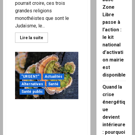
pourrait croire, ces trois
Zone
grandes religions
Libre
monothéistes que sont le
passe à
Judaïsme, le...
l’action :
le kit
En
Lire la suite
savoir
national
plus
sur
d’activati
Religions
du
on mairie
Livre
et
est
Nouvel
disponible
Ordre
"URGENT"
Actualités
Mondial
Alternatives
Santé
Quand la
Santé public
crise
énergétiq
Le champignon Huaeir aide
ue
à réparer les dommages
devient
causés aux ribosomes par
intérieure
les vaccins ARNm de
: pourquoi
Pfizer-BioNTech