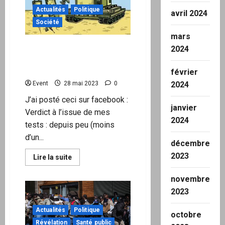
la
Actualités
Politique
magistrature
avril 2024
Société
mars
Philippe Guillemant :
2024
Shadow-banning par
facebook et youtube
février
2024
Event
28 mai 2023
0
J’ai posté ceci sur facebook :
janvier
Verdict à l’issue de mes
2024
tests : depuis peu (moins
d’un...
décembre
2023
En
Lire la suite
savoir
plus
sur
novembre
Philippe
2023
Guillemant
:
Shadow-
Actualités
Politique
banning
octobre
par
Révélation
Santé public