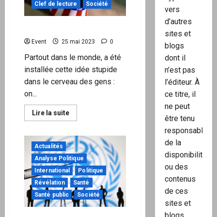
entre
Clef de lecture
Société
en
vers
vigueur
d’autres
Tuer le rêve américain
sites et
Event
25 mai 2023
0
blogs
Partout dans le monde, a été
dont il
installée cette idée stupide
n’est pas
dans le cerveau des gens :
l’éditeur. À
on...
ce titre, il
ne peut
En
Lire la suite
être tenu
savoir
plus
responsable
sur
Tuer
de la
le
Actualités
rêve
disponibilité
Analyse Politique
américain
ou des
International
Politique
contenus
Révélation
Santé
de ces
Santé public
Société
sites et
blogs.