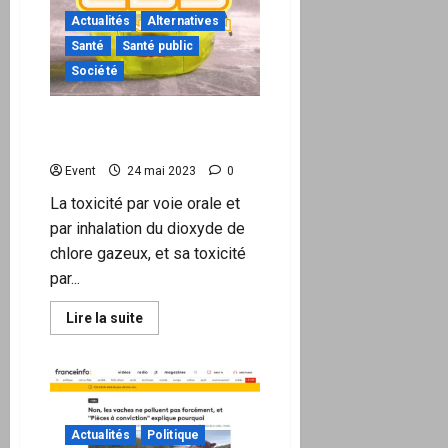
France
en
Actualités
Alternatives
décembre
2019
Santé
Santé public
confirme
Société
le
pouvoir
mondial
de
Utilisation du dioxyde de
l’OMS.
chlore (ClO2) CDS
Fin
probable
Event
24 mai 2023
0
de
l’hôpital public…
La toxicité par voie orale et
par inhalation du dioxyde de
chlore gazeux, et sa toxicité
par...
En
Lire la suite
savoir
plus
sur
Utilisation
du
dioxyde
de
chlore
Actualités
Politique
(ClO2) CDS