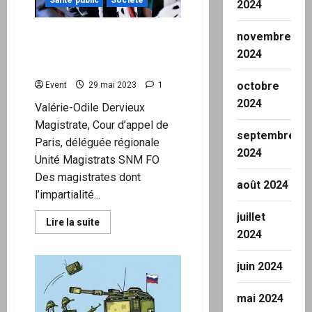
CoV-
2024
2
est
« un
Ces vents mauvais qui
novembre
acte
soufflent sur la
de
2024
guerre
magistrature
biologique »,
produit
octobre
Event
29 mai 2023
1
d’une
longue
2024
Valérie-Odile Dervieux
recherche
Magistrate, Cour d’appel de
septembre
Paris, déléguée régionale
2024
Unité Magistrats SNM FO
Des magistrates dont
août 2024
l’impartialité...
juillet
En
Lire la suite
savoir
2024
plus
sur
Ces
juin 2024
vents
mauvais
qui
mai 2024
soufflent
sur