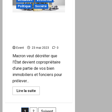
Aucune
pénurie,
Politique
Société
mais
beaucoup
d’incurie
Macron veut décréter que
!
l’État devient
copropriétaire d’une partie
de vos bien immobiliers et
fonciers
Event
23 mai 2023
0
Macron veut décréter que
l’État devient copropriétaire
d’une partie de vos bien
immobiliers et fonciers pour
prélever...
En
Lire la suite
savoir
plus
sur
Macron
veut
1
2
Suivant
décréter