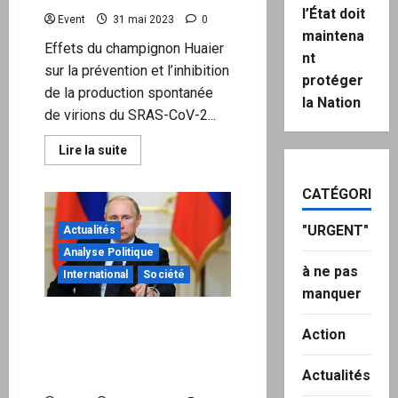
l’État doit
Event
31 mai 2023
0
maintena
Effets du champignon Huaier
nt
sur la prévention et l’inhibition
protéger
de la production spontanée
la Nation
de virions du SRAS-CoV-2...
En
Lire la suite
savoir
plus
sur
CATÉGORIES
Le
champignon
Huaeir
"URGENT"
Actualités
aide
à
Analyse Politique
réparer
à ne pas
les
International
Société
dommages
manquer
causés
aux
« l’Europe est dominée par
ribosomes
Action
par
les USA qui veulent sa mort
les
et son effondrement est
vaccins
ARNm
Actualités
proche »
de