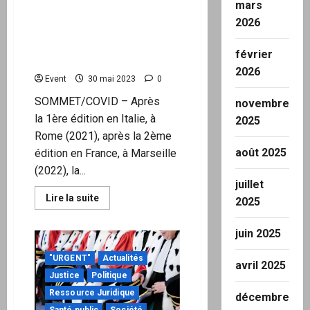
mars
le SARS-CoV-2 est « un
2026
acte de guerre
biologique », produit d’une
février
longue recherche
2026
Event
30 mai 2023
0
SOMMET/COVID – Après
novembre
la 1ère édition en Italie, à
2025
Rome (2021), après la 2ème
août 2025
édition en France, à Marseille
(2022), la...
juillet
En
Lire la suite
2025
savoir
plus
sur
juin 2025
Selon
le
Dr
"URGENT"
Actualités
avril 2025
David
E.
Justice
Politique
Martin,
Ressource Juridique
le
décembre
SARS-
Santé public
Société