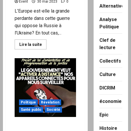
Pfizer-
Event
30 mai 2023
0
BioNTech
Alternatives
L’Europe est-elle la grande
perdante dans cette guerre
Analyse
qui oppose la Russie à
Politique
l’Ukraine? En tout cas,...
Clef de
En
Lire la suite
lecture
savoir
plus
sur
Collectifs
«
l’Europe
est
dominée
Culture
par
les
USA
DICRIM
qui
veulent
sa
économie
mort
Politique
Révélation
et
son
Santé public
Société
effondrement
Epic
est
proche
Le gouvernement veut
»
Histoire
pouvoir « activer à