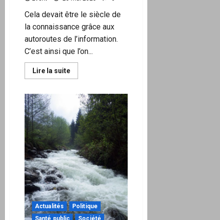
Cela devait être le siècle de
la connaissance grâce aux
autoroutes de l’information.
C’est ainsi que l’on...
En
Lire la suite
savoir
plus
sur
La
Suède
veut
un
retour
aux
manuels
scolaires
jugeant
le
numérique
responsable
de
la
baisse
du
Actualités
Politique
niveau
scolaire
Santé public
Société