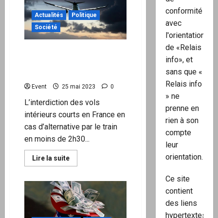
britanniques
conformité
diagnostiqués
Actualités
Politique
avec
avec
une
Société
myocardite
l'orientation
de «Relais
L’interdiction de vols
info», et
intérieurs courts entre en
sans que «
vigueur
Relais info
Event
25 mai 2023
0
» ne
L’interdiction des vols
prenne en
intérieurs courts en France en
rien à son
cas d’alternative par le train
compte
en moins de 2h30...
leur
orientation.
En
Lire la suite
savoir
plus
sur
Ce site
L’interdiction
contient
de
vols
des liens
intérieurs
courts
hypertextes