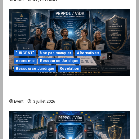
"URGENT"
à ne pas manquer
Alternatives
économie
Ressource Juridique
Ressource Juridique
Révélation
Peppol / ViDA : quand le droit de facturer
risque de devenir une permission technique
Event
3 juillet 2026