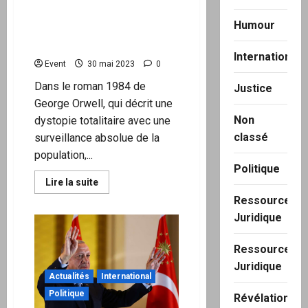
distance » nos appareils
Humour
connectés pour nous
surveiller
International
Event
30 mai 2023
0
Dans le roman 1984 de
Justice
George Orwell, qui décrit une
Non
dystopie totalitaire avec une
classé
surveillance absolue de la
population,...
Politique
En
Lire la suite
savoir
Ressource
plus
sur
Juridique
Le
gouvernement
veut
Ressource
pouvoir
«
Juridique
activer
Actualités
International
à
distance
Politique
Révélation
»
nos