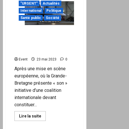
pas
"URGENT"
Actualités
forcément,
et
International
Politique
« Pièces
à
Santé public
Société
conviction »
explique
pourquoi
Conflit en Ukraine : les F16
et la tentative des
Atlantistes de faire sortir
la guerre des tranchées
Event
23 mai 2023
0
Après une mise en scène
européenne, où la Grande-
Bretagne présente « son »
initiative d’une coalition
internationale devant
constituer...
En
Lire la suite
savoir
plus
sur