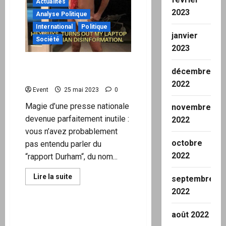
déportés
Actualités
en
2023
Analyse Politique
Bretagne
pendant
International
Politique
les
janvier
JO
Société
2024
2023
!
Ce que montre le rapport
décembre
Durham
2022
Event
25 mai 2023
0
Magie d’une presse nationale
novembre
devenue parfaitement inutile :
2022
vous n’avez probablement
octobre
pas entendu parler du
Actualités
2022
“rapport Durham“, du nom...
Clef de lecture
International
Santé public
En
Lire la suite
septembre
savoir
Société
plus
2022
sur
Ce
que
NOAA : Records du nombre
août 2022
montre
de basses températures
le