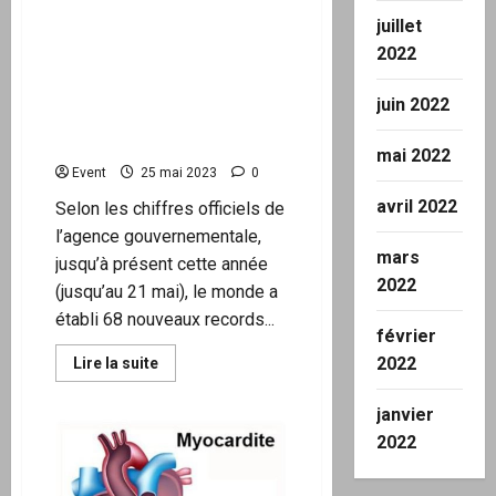
rapport
dépassant celui des
juillet
Durham
records de chaleur – Le
2022
GIEC fausse les données
pour affirmer que le niveau
juin 2022
de la mer scandinave
augmente
mai 2022
Event
25 mai 2023
0
avril 2022
Selon les chiffres officiels de
l’agence gouvernementale,
mars
jusqu’à présent cette année
2022
(jusqu’au 21 mai), le monde a
établi 68 nouveaux records...
février
2022
En
Lire la suite
savoir
plus
sur
janvier
NOAA
:
2022
Records
du
nombre