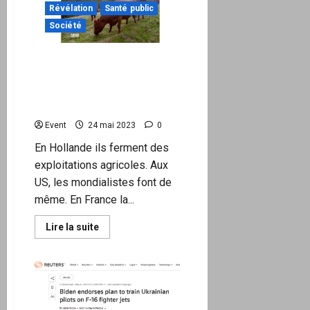
Révélation
Santé public
Société
Non, les vaches ne polluent
pas forcément, et « Pièces
à conviction » explique
pourquoi
Event
24 mai 2023
0
En Hollande ils ferment des
exploitations agricoles. Aux
US, les mondialistes font de
même. En France la...
En
Lire la suite
savoir
plus
sur
Non,
les
vaches
ne
polluent