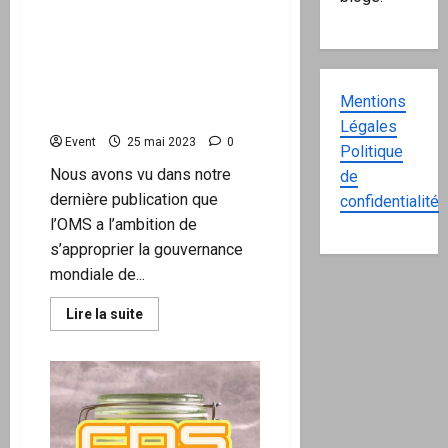
[MàJ]Le troublant Accord
signé par la France en
décembre 2019 confirme le
pouvoir mondial de l’OMS.
Fin probable de
Mentions
l’hôpital public…
Légales
Event
25 mai 2023
0
Politique
Nous avons vu dans notre
de
dernière publication que
confidentialité
l’OMS a l’ambition de
s’approprier la gouvernance
mondiale de...
En
Lire la suite
savoir
plus
sur
[MàJ]Le
troublant
Accord
signé
par
la