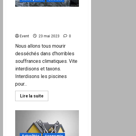
Les chiffres de l’eau en
France. Aucune pénurie,
mais beaucoup d’incurie !
Event
23 mai 2023
0
Nous allons tous mourir
desséchés dans d’horribles
souffrances climatiques. Vite
interdisons et taxons.
Interdisons les piscines
pour...
En
Lire la suite
savoir
plus
sur
Les
chiffres
de
l’eau
en
France.
Actualités
économie