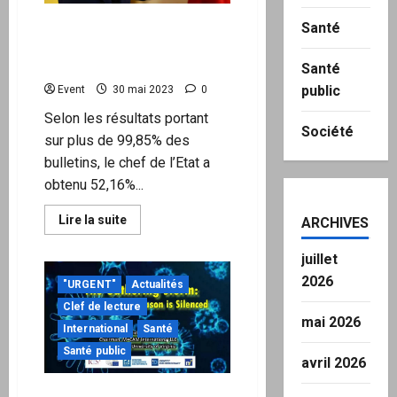
appareils
connectés
Erdoğan, maître de la
Santé
pour
Turquie pour cinq ans de
nous
surveiller
plus
Santé
public
Event
30 mai 2023
0
Selon les résultats portant
Société
sur plus de 99,85% des
bulletins, le chef de l’Etat a
obtenu 52,16%...
En
Lire la suite
ARCHIVES
savoir
plus
sur
juillet
Erdoğan,
2026
maître
"URGENT"
Actualités
de
la
Clef de lecture
Turquie
mai 2026
International
Santé
pour
cinq
Santé public
ans
avril 2026
de
plus
Selon le Dr David E. Martin,