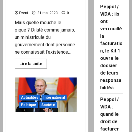
censurer Twitter
Peppol /
Event
31 mai 2023
0
ViDA : ils
ont
Mais quelle mouche le
verrouillé
pique ? Dilaté comme jamais,
la
un ministricule du
facturatio
gouvernement dont personne
n, le Kit 1
ne connaissait l’existence...
ouvre le
En
Lire la suite
dossier
savoir
plus
de leurs
sur
responsa
L’Europe
aimerait
bilités
tant
censurer
Twitter
Actualités
International
Peppol /
Politique
Société
ViDA :
quand le
« l’Europe est dominée par
droit de
les USA qui veulent sa mort
facturer