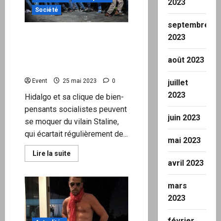
2023
facebook
et
Société
youtube
septembre
Les SDF et migrants
2023
parisiens seront déportés
en Bretagne pendant les
août 2023
JO 2024 !
Event
25 mai 2023
0
juillet
2023
Hidalgo et sa clique de bien-
pensants socialistes peuvent
juin 2023
se moquer du vilain Staline,
qui écartait régulièrement de...
mai 2023
En
Lire la suite
savoir
avril 2023
plus
sur
Les
mars
SDF
et
2023
migrants
parisiens
seront
février