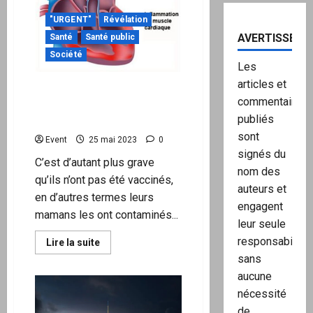
de
basses
"URGENT"
Révélation
températures
dépassant
AVERTISSEME
Santé
Santé public
celui
des
Société
records
Les
de
chaleur
articles et
Épidémie des nouveau-nés
–
commentaires
Le
britanniques diagnostiqués
GIEC
publiés
avec une myocardite
fausse
les
sont
données
Event
25 mai 2023
0
pour
signés du
affirmer
C’est d’autant plus grave
que
nom des
qu’ils n’ont pas été vaccinés,
le
auteurs et
niveau
en d’autres termes leurs
de
engagent
la
mamans les ont contaminés...
mer
leur seule
scandinave
augmente
responsabilité,
En
Lire la suite
savoir
sans
plus
sur
aucune
Épidémie
des
nécessité
nouveau-
de
nés