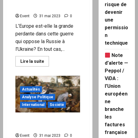
et son effondrement est
risque de
proche »
devenir
Event
31 mai 2023
0
une
L’Europe est-elle la grande
permissio
perdante dans cette guerre
n
qui oppose la Russie à
technique
l’Ukraine? En tout cas,...
Note
En
Lire la suite
d’alerte —
savoir
plus
Peppol /
sur
ViDA :
«
l’Europe
l’Union
est
Actualités
dominée
européen
par
Analyse Politique
les
ne
USA
International
Société
qui
branche
veulent
les
sa
Les Occidentaux refusent
mort
factures
et
la paix en Ukraine
son
française
effondrement
Event
31 mai 2023
0