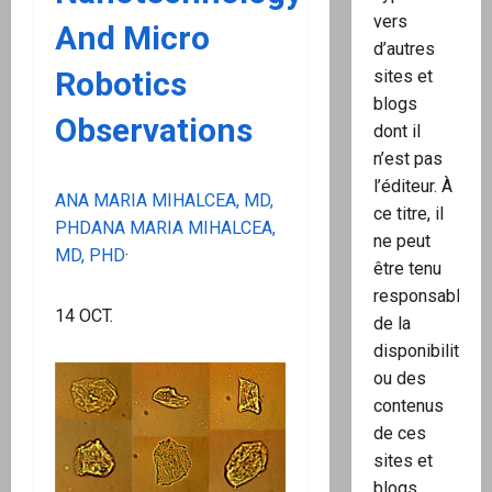
vers
And Micro
d’autres
Robotics
sites et
blogs
Observations
dont il
n’est pas
l’éditeur. À
ANA MARIA MIHALCEA, MD,
ce titre, il
PHDANA MARIA MIHALCEA,
ne peut
MD, PHD
·
être tenu
responsable
14 OCT.
de la
disponibilité
ou des
contenus
de ces
sites et
blogs.