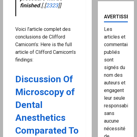
finished
.[.[
2323
]]
AVERTISSEME
Voici l’article complet des
Les
conclusions de Clifford
articles et
Carnicom’s: Here is the full
commentaires
article of Clifford Carnicom’s
publiés
findings:
sont
signés du
nom des
Discussion Of
auteurs et
Microscopy of
engagent
leur seule
Dental
responsabilité,
sans
Anesthetics
aucune
Comparated To
nécessité
de