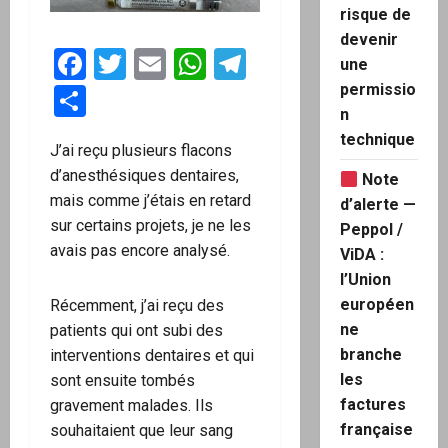
risque de
devenir
Facebook
Twitter
Email
WhatsApp
Telegram
une
permissio
Partager
n
technique
J’ai reçu plusieurs flacons
d’anesthésiques dentaires,
Note
mais comme j’étais en retard
d’alerte —
sur certains projets, je ne les
Peppol /
avais pas encore analysé.
ViDA :
l’Union
européen
Récemment, j’ai reçu des
ne
patients qui ont subi des
branche
interventions dentaires et qui
les
sont ensuite tombés
factures
gravement malades. Ils
française
souhaitaient que leur sang