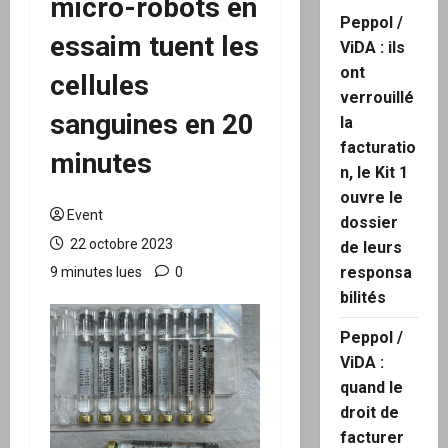
micro-robots en
Peppol /
essaim tuent les
ViDA : ils
ont
cellules
verrouillé
sanguines en 20
la
facturatio
minutes
n, le Kit 1
ouvre le
Event
dossier
22 octobre 2023
de leurs
responsa
9 minutes lues
0
bilités
Peppol /
ViDA :
quand le
droit de
facturer