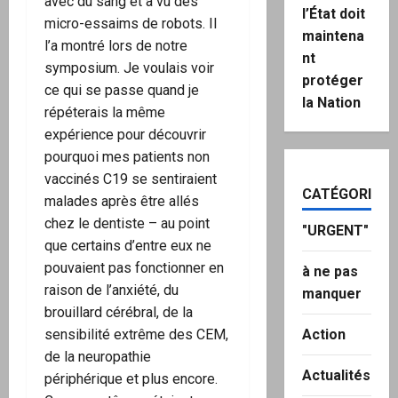
avec du sang et a vu des
l’État doit
micro-essaims de robots. Il
maintena
l’a montré lors de notre
nt
symposium. Je voulais voir
protéger
ce qui se passe quand je
la Nation
répéterais la même
expérience pour découvrir
pourquoi mes patients non
vaccinés C19 se sentiraient
CATÉGORIES
malades après être allés
chez le dentiste – au point
"URGENT"
que certains d’entre eux ne
pouvaient pas fonctionner en
à ne pas
raison de l’anxiété, du
manquer
brouillard cérébral, de la
sensibilité extrême des CEM,
Action
de la neuropathie
Actualités
périphérique et plus encore.