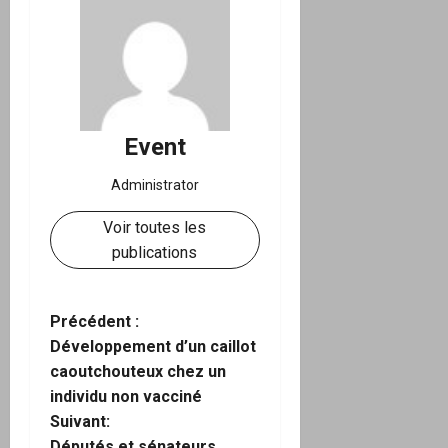
Event
Administrator
Voir toutes les
publications
N
Précédent :
Développement d’un caillot
a
caoutchouteux chez un
individu non vacciné
v
Suivant:
Députés et sénateurs