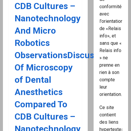
CDB Cultures –
conformité
avec
Nanotechnology
l'orientation
And Micro
de «Relais
info», et
Robotics
sans que «
Relais info
ObservationsDiscussion
» ne
Of Microscopy
prenne en
rien à son
of Dental
compte
leur
Anesthetics
orientation.
Compared To
Ce site
CDB Cultures –
contient
des liens
Nanotechnology
hypertextes