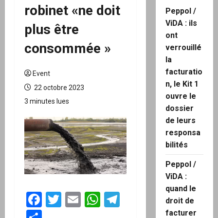
robinet «ne doit
Peppol /
ViDA : ils
plus être
ont
consommée »
verrouillé
la
facturatio
Event
n, le Kit 1
22 octobre 2023
ouvre le
3 minutes lues
dossier
de leurs
responsa
bilités
Peppol /
ViDA :
quand le
Facebook
Twitter
Email
WhatsApp
Telegram
droit de
Partager
facturer