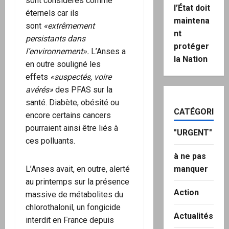
sont considérés comme
l’État doit
éternels car ils
maintena
sont
«extrêmement
nt
persistants dans
protéger
l’environnement».
L’Anses a
la Nation
en outre souligné les
effets
«suspectés, voire
avérés»
des PFAS sur la
santé. Diabète, obésité ou
CATÉGORIES
encore certains cancers
pourraient ainsi être liés à
"URGENT"
ces polluants.
à ne pas
L’Anses avait, en outre, alerté
manquer
au printemps sur la présence
Action
massive de métabolites du
chlorothalonil, un fongicide
Actualités
interdit en France depuis