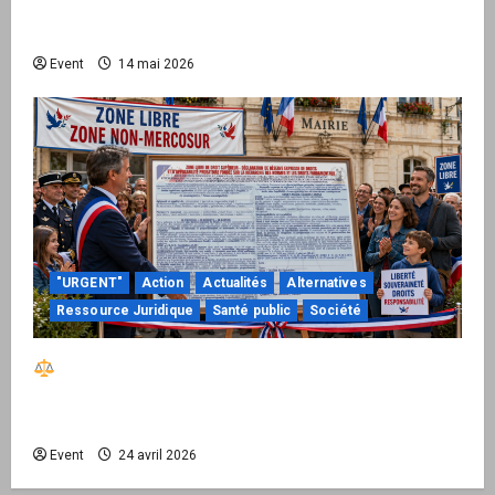
national pour demander des comptes avant
septembre 2026
Event
14 mai 2026
"URGENT"
Action
Actualités
Alternatives
Ressource Juridique
Santé public
Société
Réactiver le droit par la base – Zone Libre
passe à l’action : le kit national d’activation
mairie est disponible
Event
24 avril 2026