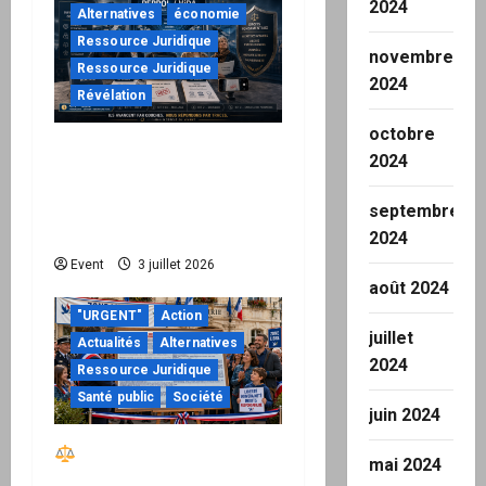
2024
Alternatives
économie
c
Ressource Juridique
novembre
Ressource Juridique
l
2024
Révélation
e
octobre
Peppol / ViDA : quand le
2024
droit de facturer risque
de devenir une
septembre
permission technique
2024
Event
3 juillet 2026
août 2024
"URGENT"
Action
juillet
Actualités
Alternatives
2024
Ressource Juridique
Santé public
Société
juin 2024
Réactiver le droit par
mai 2024
la base – Zone Libre