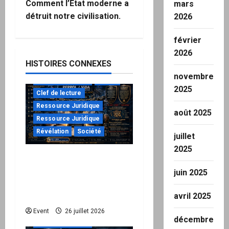
Comment l’État moderne a
mars
a
détruit notre civilisation.
2026
t
février
i
2026
HISTOIRES CONNEXES
o
novembre
à ne pas manquer
Action
2025
n
Clef de lecture
Ressource Juridique
août 2025
d
Ressource Juridique
Révélation
Société
juillet
’
2025
Peppol / ViDA : ils ont
a
verrouillé la facturation,
juin 2025
r
le Kit 1 ouvre le dossier
de leurs responsabilités
avril 2025
t
"URGENT"
Event
26 juillet 2026
décembre
i
à ne pas manquer