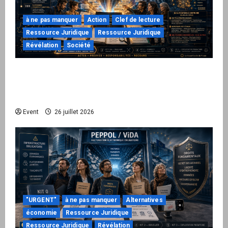
à ne pas manquer
Action
Clef de lecture
Ressource Juridique
Ressource Juridique
Révélation
Société
Peppol / ViDA : ils ont verrouillé la facturation,
le Kit 1 ouvre le dossier de leurs
responsabilités
Event
26 juillet 2026
"URGENT"
à ne pas manquer
Alternatives
économie
Ressource Juridique
Ressource Juridique
Révélation