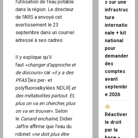
l’utilisation de l’eau potable
s sur une
dans la région. Le directeur
infrastruc
de l’ARS a envoyé cet
ture
avertissement le 23
internatio
septembre dans un courriel
nale + kit
adressé à ses cadres.
national
pour
demander
Il y explique qu’il
des
faut
«changer d’approche et
comptes
de discours»
car
«il y a des
avant
PFAS
[les per- et
septembr
polyfluoroalkylées NDLR]
et
e 2026
des métabolites partout. Et,
plus on va en chercher, plus
on va en trouver».
Selon
Réactiver
le
Canard enchaîné
, Didier
le droit
Jaffre affirme que l’eau du
par la
robinet
«ne doit plus être
base –