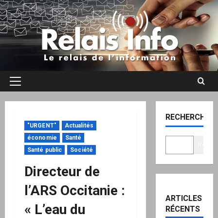
Aller
au
contenu
Menu
principal
RECHERCHER
"URGENT"
Actualités
économie
Santé
Recher
Santé public
Société
Directeur de
l’ARS Occitanie :
ARTICLES
« L’eau du
RÉCENTS