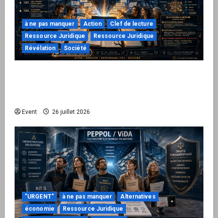
à ne pas manquer
Action
Clef de lecture
Ressource Juridique
Ressource Juridique
Révélation
Société
Peppol / ViDA : ils ont verrouillé la facturation,
le Kit 1 ouvre le dossier de leurs
responsabilités
Event
26 juillet 2026
"URGENT"
à ne pas manquer
Alternatives
économie
Ressource Juridique