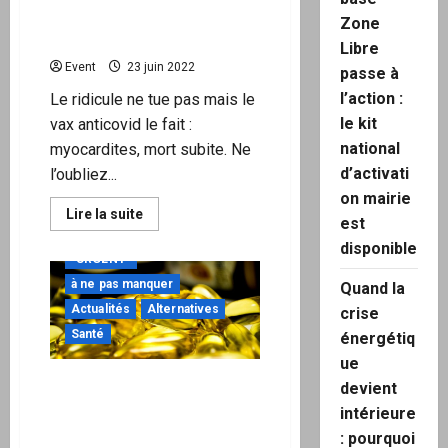
vies
le vax anticovid le fait :
?
Zone
myocardites, mort subite
Libre
Event
23 juin 2022
passe à
l’action :
Le ridicule ne tue pas mais le
le kit
vax anticovid le fait :
national
myocardites, mort subite. Ne
d’activati
l’oubliez...
on mairie
En
Lire la suite
est
savoir
plus
disponible
sur
"URGENT"
Le
ridicule
à ne pas manquer
Quand la
ne
Actualités
Alternatives
tue
crise
pas,
Santé
énergétiq
mais
le
ue
vax
anticovid
L’utilité de la vitamine D
devient
le
contre la Covid-19 prouvée
fait
intérieure
:
par le CHU d’Angers
myocardites,
: pourquoi