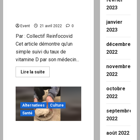
pour
vitamine D augmente de 14
ses
2023
effets
fois le risque de formes
protecteurs
critiques de COVID-19
sur
janvier
la
Event
21 avril 2022
0
santé
2023
Par : Collectif Reinfocovid
Cet article démontre qu’un
décembre
simple suivi du taux de
2022
vitamine D par son médecin...
novembre
En
Lire la suite
2022
savoir
plus
sur
octobre
Un
faible
2022
niveau
de
Alternatives
Culture
vitamine
septembre
D
Santé
augmente
2022
de
14
Méthode Afghane de
fois
août 2022
le
conservation (jusqu’à 6
risque