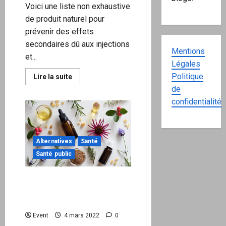
Voici une liste non exhaustive
de produit naturel pour
prévenir des effets
secondaires dû aux injections
Mentions
et...
Légales
Politique
En
Lire la suite
savoir
de
plus
sur
confidentialité
« #Antidote »
POUR
LES
VACCINÉES(ÉS)
&
NON
Alternatives
Santé
VACCINÉES(ÉS)
Santé public
Aromathérapie : comment
bien utiliser les huiles
essentielles ?
Event
4 mars 2022
0