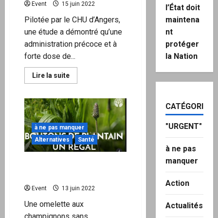
mort
Event
15 juin 2022
l’État doit
subite
maintena
Pilotée par le CHU d’Angers,
nt
une étude a démontré qu’une
protéger
administration précoce et à
la Nation
forte dose de...
En
Lire la suite
savoir
plus
sur
L’utilité
CATÉGORIES
de
la
vitamine
"URGENT"
à ne pas manquer
D
contre
Alternatives
Santé
la
à ne pas
Covid-
19
manquer
Le plantain, une plante au
prouvée
par
goût de champignon￼
le
Action
CHU
Event
13 juin 2022
d’Angers
Une omelette aux
Actualités
champignons sans