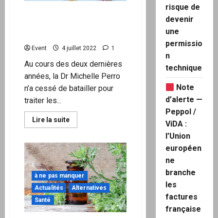
risque de
Comment prévenir et
devenir
traiter les lésions dues aux
une
injections contre le COVID
permissio
Event
4 juillet 2022
1
n
Au cours des deux dernières
technique
années, la Dr Michelle Perro
Note
n’a cessé de batailler pour
d’alerte —
traiter les...
Peppol /
En
Lire la suite
ViDA :
savoir
plus
l’Union
sur
Comment
européen
prévenir
ne
et
traiter
branche
les
à ne pas manquer
lésions
les
dues
Actualités
Alternatives
aux
factures
Santé
injections
contre
française
le