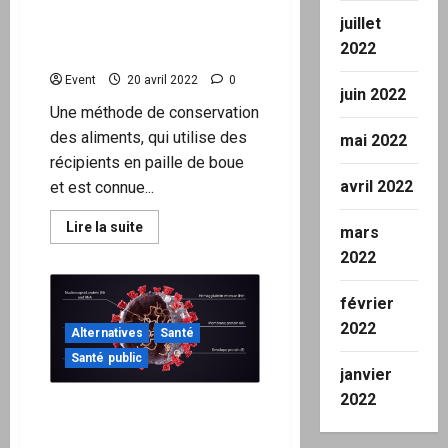
de
mois) des aliments en
formes
juillet
terre paille connue sous le
critiques
2022
de
nom de kangana
COVID-
19
Event
20 avril 2022
0
juin 2022
Une méthode de conservation
des aliments, qui utilise des
mai 2022
récipients en paille de boue
avril 2022
et est connue...
En
Lire la suite
mars
savoir
plus
2022
sur
Méthode
Afghane
février
de
conservation
2022
Alternatives
Santé
(jusqu’à
6
Santé public
mois)
janvier
des
aliments
2022
Comment désintoxifier la
en
terre
protéine Spike après un
paille