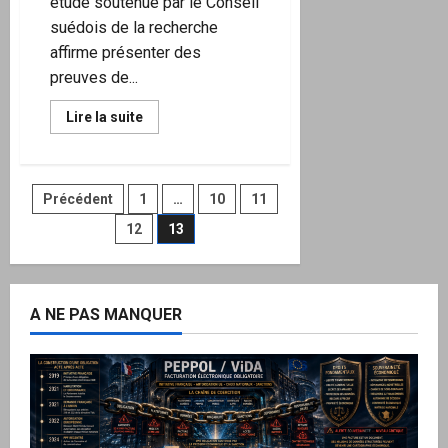
étude soutenue par le Conseil
suédois de la recherche
affirme présenter des
preuves de...
En
Lire la suite
savoir
plus
sur
Vaccin
Covid-
Pagination
Précédent
1
…
10
11
19
à
base
12
13
des
d’ARN
:
une
publications
incidence
sur
l’ADN
A NE PAS MANQUER
?