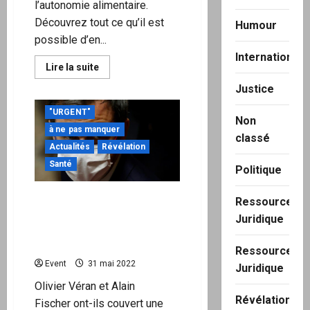
l’autonomie alimentaire.
Découvrez tout ce qu’il est
Humour
possible d’en...
International
En
Lire la suite
savoir
plus
Justice
sur
TILLEUL
"URGENT"
–
Non
L’ARBRE
à ne pas manquer
DE
classé
L’AUTONOMIE
Actualités
Révélation
ALIMENTAIRE
Santé
Politique
Véran a-t-il couvert des
Ressource
milliers de vaccinations
Juridique
illégales de jeunes enfants
?
Ressource
Event
31 mai 2022
Juridique
Olivier Véran et Alain
Révélation
Fischer ont-ils couvert une