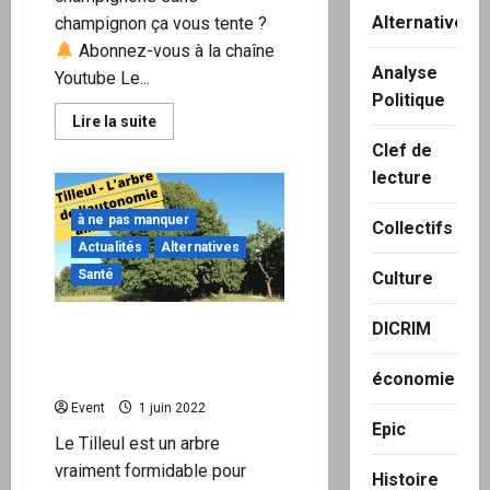
Alternatives
champignon ça vous tente ?
Abonnez-vous à la chaîne
Analyse
Youtube Le...
Politique
En
Lire la suite
savoir
Clef de
plus
sur
lecture
Le
plantain,
une
à ne pas manquer
Collectifs
plante
au
Actualités
Alternatives
goût
de
Santé
Culture
champignon
￼
DICRIM
TILLEUL – L’ARBRE DE
L’AUTONOMIE
ALIMENTAIRE
économie
Event
1 juin 2022
Epic
Le Tilleul est un arbre
vraiment formidable pour
Histoire