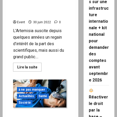
s sur une
COVID
Artemisia annua : cette
infrastruc
plante peut-elle réellement
ture
sauver des vies ?
internatio
Event
30 juin 2022
0
nale + kit
L’Artemisia suscite depuis
national
quelques années un regain
pour
d’intérêt de la part des
demander
scientifiques, mais aussi du
des
grand public....
comptes
avant
En
Lire la suite
savoir
septembr
plus
sur
e 2026
Artemisia
annua
:
à ne pas manquer
cette
plante
Actualités
Santé
Réactiver
peut-
Société
le droit
elle
réellement
par la
sauver
des
Le ridicule ne tue pas, mais
base –