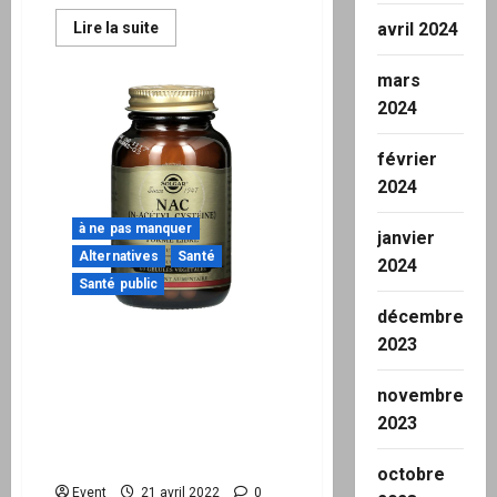
En
Lire la suite
avril 2024
savoir
plus
sur
mars
Le
cacao
2024
pourrait-
il
guérir
février
votre
cœur
2024
?
à ne pas manquer
janvier
Alternatives
Santé
2024
Santé public
décembre
“Des preuves
2023
accablantes :” la N-acétyl
cystéine saluée par les
novembre
chercheurs pour ses
2023
effets protecteurs sur la
santé
octobre
Event
21 avril 2022
0