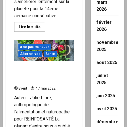
s’améliorer lentement sur la
mars
planète pour la 14ème
2026
semaine consécutive....
février
En
Lire la suite
2026
savoir
plus
sur
novembre
Rapport
mensuel
à ne pas manquer
2025
de
Alternatives
Santé
situation
planétaire
août 2025
Covid
du
ALIMENTATION: Apporter à
21
son organisme ce dont il a
mai
juillet
2022
réellement besoin
2025
Event
17 mai 2022
juin 2025
Auteur : Julie Lioré,
anthropologue de
avril 2025
l’alimentation et naturopathe,
pour REINFOSANTÉ La
décembre
plupart d’entre nous a oublié,