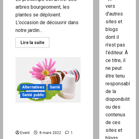
vers
arbres bourgeonnent, les
d’autres
plantes se déploient.
sites et
L’occasion de découvrir dans
blogs
notre jardin...
dont il
En
Lire la suite
n’est pas
savoir
plus
l’éditeur. À
sur
À
ce titre, il
la
ne peut
rencontre
des
être tenu
plantes
comestibles
responsable
et
Alternatives
Santé
médicinales
de la
Santé public
disponibilité
ou des
« #Antidote » POUR LES
contenus
VACCINÉES(ÉS) & NON
de ces
VACCINÉES(ÉS)
sites et
Event
8 mars 2022
1
blogs.