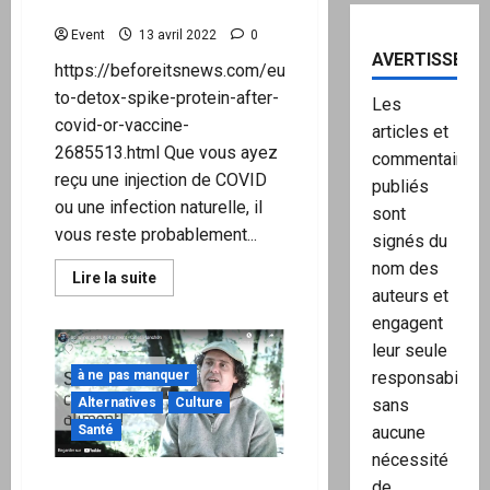
connue
COVID ou un vaccin COVID
sous
le
Event
13 avril 2022
0
nom
AVERTISSEME
de
https://beforeitsnews.com/eu/2022/04/how-
kangana
to-detox-spike-protein-after-
Les
covid-or-vaccine-
articles et
2685513.html Que vous ayez
commentaires
reçu une injection de COVID
publiés
ou une infection naturelle, il
sont
vous reste probablement...
signés du
nom des
En
Lire la suite
savoir
auteurs et
plus
engagent
sur
Comment
leur seule
désintoxifier
la
responsabilité,
à ne pas manquer
protéine
Spike
sans
Alternatives
Culture
après
un
aucune
Santé
COVID
nécessité
ou
un
Spiruline: ce SUPER aliment
de