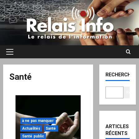
Aller
au
contenu
Menu
principal
Santé
RECHERCHER
Recher
à ne pas manquer
ARTICLES
Actualités
Santé
RÉCENTS
Santé public