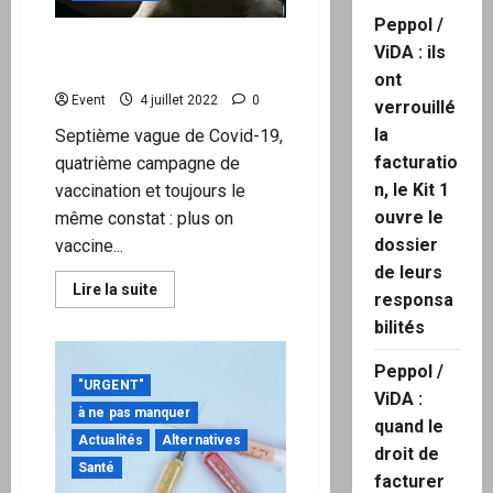
Peppol /
Vaccination : la 4ème dose
ViDA : ils
est-elle l’overdose ?
ont
Event
4 juillet 2022
0
verrouillé
la
Septième vague de Covid-19,
facturatio
quatrième campagne de
n, le Kit 1
vaccination et toujours le
ouvre le
même constat : plus on
dossier
vaccine...
de leurs
En
Lire la suite
responsa
savoir
plus
bilités
sur
Vaccination
:
Peppol /
la
"URGENT"
4ème
ViDA :
dose
à ne pas manquer
quand le
est-
Actualités
Alternatives
elle
droit de
l’overdose
Santé
?
facturer