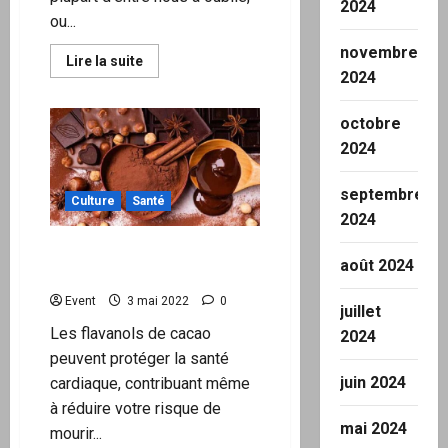
2024
ou...
novembre
En
Lire la suite
savoir
2024
plus
sur
ALIMENTATION:
octobre
Apporter
à
2024
son
organisme
ce
septembre
dont
Culture
Santé
il
2024
a
réellement
Le cacao pourrait-il guérir
besoin
août 2024
votre cœur ?
Event
3 mai 2022
0
juillet
Les flavanols de cacao
2024
peuvent protéger la santé
juin 2024
cardiaque, contribuant même
à réduire votre risque de
mai 2024
mourir...