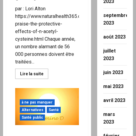
2023
par : Lori Alton
septembre
https://www.naturalhealth365.com/researchers-
2023
praise-the-protective-
effects-of-n-acetyl-
août 2023
cysteine.html Chaque année,
un nombre alarmant de 56
juillet
000 personnes doivent être
2023
traitées...
juin 2023
En
Lire la suite
savoir
plus
mai 2023
sur
“Des
preuves
accablantes :”
avril 2023
à ne pas manquer
la
N-
Alternatives
Santé
acétyl
mars
cystéine
Santé public
saluée
2023
par
les
Un faible niveau de
chercheurs
février