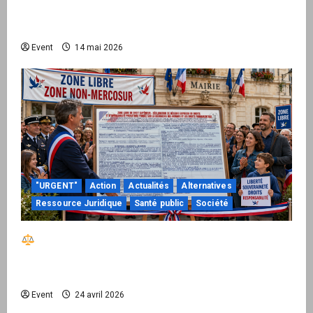
national pour demander des comptes avant
septembre 2026
Event
14 mai 2026
"URGENT"
Action
Actualités
Alternatives
Ressource Juridique
Santé public
Société
Réactiver le droit par la base – Zone Libre
passe à l’action : le kit national d’activation
mairie est disponible
Event
24 avril 2026