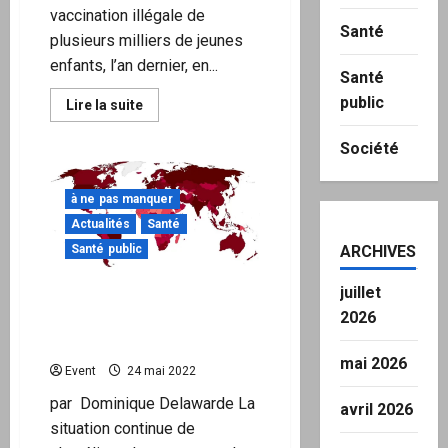
vaccination illégale de
Santé
plusieurs milliers de jeunes
enfants, l’an dernier, en...
Santé
public
En
Lire la suite
savoir
plus
sur
Société
Véran
a-
t-
à ne pas manquer
il
couvert
Actualités
Santé
des
milliers
Santé public
ARCHIVES
de
vaccinations
illégales
juillet
Rapport mensuel de
de
jeunes
2026
situation planétaire Covid
enfants
?
du 21 mai 2022
mai 2026
Event
24 mai 2022
par Dominique Delawarde La
avril 2026
situation continue de