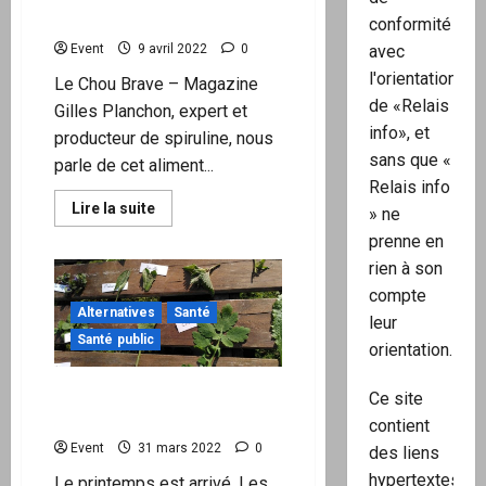
vaccin
COVID
– Gilles Planchon
conformité
avec
Event
9 avril 2022
0
l'orientation
Le Chou Brave – Magazine
de «Relais
Gilles Planchon, expert et
info», et
producteur de spiruline, nous
sans que «
parle de cet aliment...
Relais info
En
Lire la suite
» ne
savoir
plus
prenne en
sur
rien à son
Spiruline:
ce
compte
SUPER
Alternatives
Santé
aliment
leur
–
Santé public
Gilles
orientation.
Planchon
À la rencontre des plantes
Ce site
comestibles et médicinales
contient
Event
31 mars 2022
0
des liens
hypertextes
Le printemps est arrivé. Les