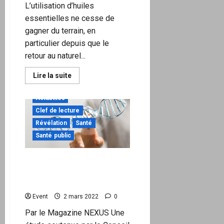
L’utilisation d’huiles
essentielles ne cesse de
gagner du terrain, en
particulier depuis que le
retour au naturel...
En
Lire la suite
savoir
à ne pas manquer
plus
sur
Actualités
Aromathérapie
:
Clef de lecture
comment
Révélation
Santé
bien
utiliser
Santé public
les
huiles
essentielles
?
Vaccin Covid-19 à base
d’ARN : une incidence sur
l’ADN ?
Event
2 mars 2022
0
Par le Magazine NEXUS Une