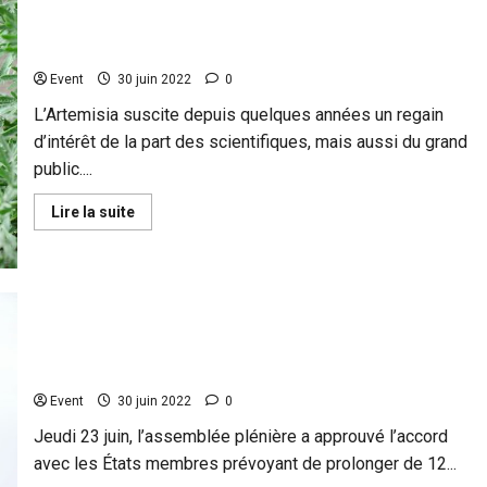
a
Artemisia annua : cette plante peut-elle réellement
officiellement
accepté
sauver des vies ?
que
la
Event
30 juin 2022
0
CIA
organise
L’Artemisia suscite depuis quelques années un regain
la
propagande
d’intérêt de la part des scientifiques, mais aussi du grand
occidentale
en
public....
Europe
En
Lire la suite
savoir
plus
sur
Artemisia
annua
:
cette
Trahison de la Nupes : Manon Aubry (LFI) vote la
plante
prolongation d’un an du Certificat Covid de l’Union
peut-
elle
européenne
réellement
sauver
Event
30 juin 2022
0
des
vies
Jeudi 23 juin, l’assemblée plénière a approuvé l’accord
?
avec les États membres prévoyant de prolonger de 12...