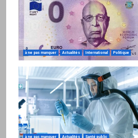
à ne pas manquer
Actualités
International
Politique
à ne pas manquer
Actualités
Santé public