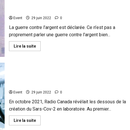
ministère
Le Grand Reset passera par la monnaie. La monnaie
de
cessera d’être instrument de liberté…
la
Vérité
Event
29 juin 2022
0
2022
»
de
La guerre contre l’argent est déclarée. Ce n’est pas a
l’Europe
proprement parler une guerre contre l’argent bien...
:
L’UE
fait
En
Lire la suite
appel
savoir
à
plus
Facebook,
sur
Twitter,
Le
TikTok,
Grand
Microsoft
Reset
et
passera
Google
Origine du Sars Cov-2 : Pourquoi Shi Zheng Li (Chine)
par
pour
la
«
et Ralph Baric (USA) ont façonné un virus chimère ?
monnaie.
lutter
La
contre
Event
29 juin 2022
0
monnaie
la
cessera
désinformation
En octobre 2021, Radio Canada révélait les dessous de la
d’être
»
instrument
création du Sars-Cov-2 en laboratoire. Au premier...
de
liberté…
En
Lire la suite
savoir
plus