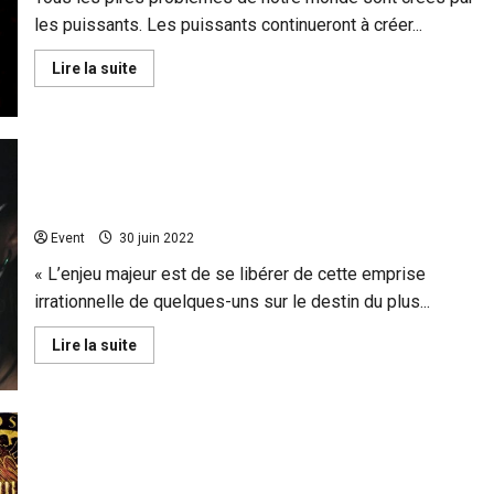
les puissants. Les puissants continueront à créer...
En
Lire la suite
savoir
plus
sur
Voici
comment
les
esprits
« BILAN » La Covid repart: échec absolu d’une folie à
sont
600 milliards
manipulés
Event
30 juin 2022
« L’enjeu majeur est de se libérer de cette emprise
irrationnelle de quelques-uns sur le destin du plus...
En
Lire la suite
savoir
plus
sur
« BILAN »
La
Covid
repart:
Loi du 3 janvier 1973 : l’arnaque du siècle ? « La dette
échec
profite d’abord aux prêteurs » + Vidéo
absolu