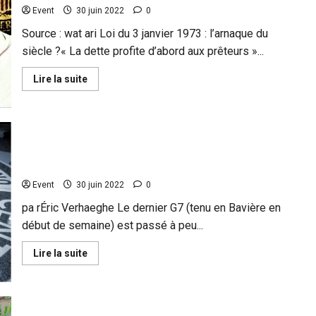
d’une
Event
30 juin 2022
0
folie
à
600
Source : wat ari Loi du 3 janvier 1973 : l’arnaque du
milliards
siècle ?« La dette profite d’abord aux prêteurs »...
En
Lire la suite
savoir
plus
sur
Loi
du
3
janvier
Au G7, Macron a officiellement accepté que la CIA
1973 :
organise la propagande occidentale en Europe
l’arnaque
du
Event
30 juin 2022
0
siècle ?
« La
dette
pa rÉric Verhaeghe Le dernier G7 (tenu en Bavière en
profite
début de semaine) est passé à peu...
d’abord
aux
prêteurs »
En
Lire la suite
+
savoir
Vidéo
plus
sur
Au
G7,
Macron