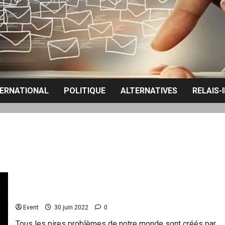
TERNATIONAL
POLITIQUE
ALTERNATIVES
RELAIS-
Voici comment les esprits sont manipulés
Event
30 juin 2022
0
Tous les pires problèmes de notre monde sont créés par