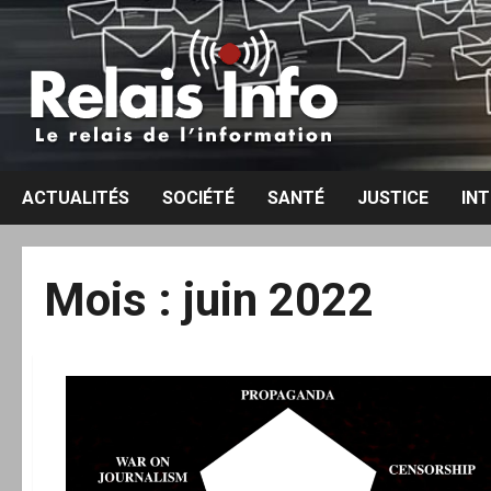
Aller
au
contenu
ACTUALITÉS
SOCIÉTÉ
SANTÉ
JUSTICE
IN
Mois :
juin 2022