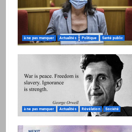
à ne pas manquer
Actualités
Politique
Santé public
à ne pas manquer
Actualités
Révélation
Société