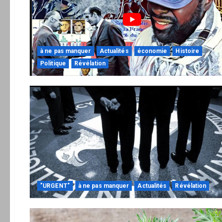
à ne pas manquer
Actualités
économie
Histoire
Politique
Révélation
"URGENT"
à ne pas manquer
Actualités
Révélation