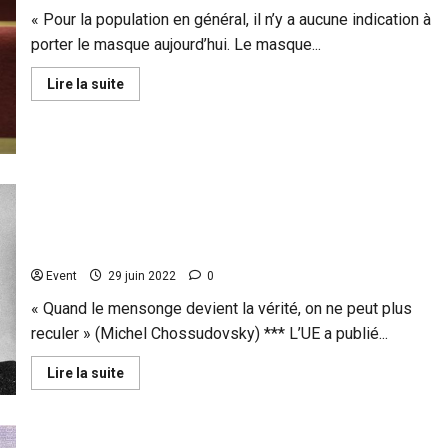
réellement
Vladimir
« Pour la population en général, il n’y a aucune indication à
Poutine
porter le masque aujourd’hui. Le masque...
!
En
Lire la suite
savoir
plus
sur
Stock
de
masques
et
communication
Le « ministère de la Vérité 2022 » de l’Europe : L’UE
contradictoire:
l’État
fait appel à Facebook, Twitter, TikTok, Microsoft et
est
Google pour « lutter contre la désinformation »
jugé
« fautif »
Event
29 juin 2022
0
« Quand le mensonge devient la vérité, on ne peut plus
reculer » (Michel Chossudovsky) *** L’UE a publié...
En
Lire la suite
savoir
plus
sur
Le
«