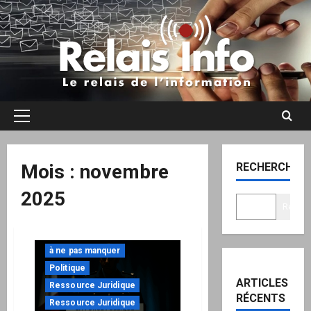
Aller
au
contenu
Menu
principal
Mois :
novembre
RECHERCHER
2025
Recher
à ne pas manquer
Politique
ARTICLES
Ressource Juridique
RÉCENTS
Ressource Juridique