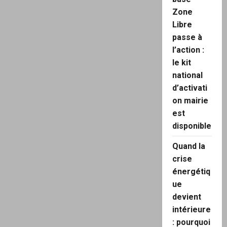
Zone
Libre
passe à
l’action :
le kit
national
d’activati
on mairie
est
disponible
Quand la
crise
énergétiq
ue
devient
intérieure
: pourquoi