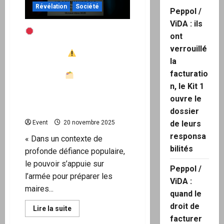
Révélation
Société
Peppol /
ViDA : ils
Quand l’État-major
ont
prépare la mort plutôt que
verrouillé
la défense
Alerte sur
la
une dérive de guerre
facturatio
intérieure
+ Kit de
n, le Kit 1
protection juridique pour
citoyens & forces
ouvre le
constituées
dossier
Event
20 novembre 2025
de leurs
responsa
« Dans un contexte de
bilités
profonde défiance populaire,
le pouvoir s’appuie sur
Peppol /
l’armée pour préparer les
ViDA :
maires...
quand le
droit de
En
Lire la suite
savoir
facturer
plus