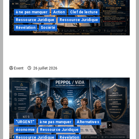
à ne pas manquer
Action
Clef de lecture
Ressource Juridique
Ressource Juridique
Révélation
Société
Peppol / ViDA : ils ont verrouillé la facturation,
le Kit 1 ouvre le dossier de leurs
responsabilités
Event
26 juillet 2026
"URGENT"
à ne pas manquer
Alternatives
économie
Ressource Juridique
Ressource Juridique
Révélation