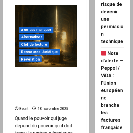
sur
risque de
devenir
Quand
l’État-
une
major
prépare
permissio
la
à ne pas manquer
mort
n
plutôt
Alternatives
que
technique
la
Clef de lecture
défense
Ressource Juridique
Note
Alerte
Révélation
d’alerte —
sur
une
Peppol /
dérive
de
Rupture – Confusion des
ViDA :
guerre
pouvoirs et capture du
intérieure
l’Union
pouvoir judiciaire (Article
européen
+
16 DDHC, articles 64 et 65
Kit
ne
de
de la Constitution)
protection
branche
juridique
Event
18 novembre 2025
pour
les
citoyens
Quand le pouvoir qui juge
factures
&
forces
dépend du pouvoir qu’il doit
française
constituées