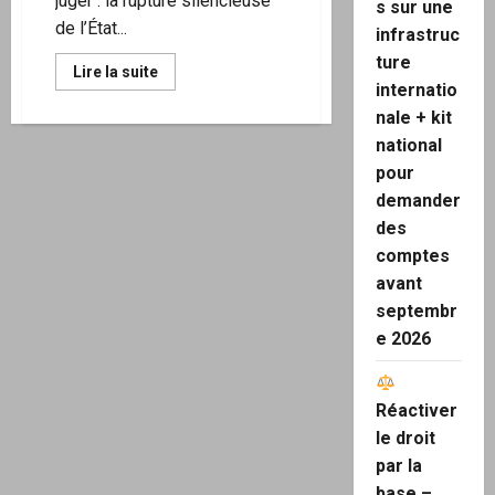
juger : la rupture silencieuse
s sur une
de l’État...
infrastruc
ture
En
Lire la suite
savoir
internatio
plus
nale + kit
sur
Rupture
national
–
Confusion
pour
des
pouvoirs
demander
et
capture
des
du
comptes
pouvoir
judiciaire
avant
(Article
16
septembr
DDHC,
articles
e 2026
64
et
65
de
Réactiver
la
Constitution)
le droit
par la
base –