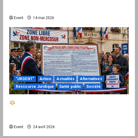
national pour demander des comptes avant
septembre 2026
Event
14 mai 2026
"URGENT"
Action
Actualités
Alternatives
Ressource Juridique
Santé public
Société
Réactiver le droit par la base – Zone Libre
passe à l’action : le kit national d’activation
mairie est disponible
Event
24 avril 2026