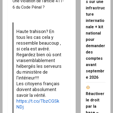
Une violation de l’article 411-
s sur une
6 du Code Pénal ?
infrastruc
ture
internatio
nale + kit
Haute trahison? En
national
tous les cas cela y
pour
ressemble beaucoup ,
demander
si cela est avéré.
des
Regardez bien où sont
comptes
vraisemblablement
avant
hébergés les serveurs
septembr
du ministère de
e 2026
l'intérieur!!!
Les citoyens français
doivent absolument
Réactiver
savoir la vérité.
le droit
https://t.co/TbzCGSk
par la
NDj
base –