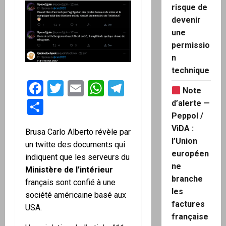
risque de
devenir
une
permissio
n
technique
Facebook
Twitter
Email
WhatsApp
Telegram
Note
Partager
d’alerte —
Peppol /
ViDA :
Brusa Carlo Alberto révèle par
l’Union
un twitte des documents qui
européen
indiquent que les serveurs du
ne
Ministère de l’intérieur
branche
français sont confié à une
les
société américaine basé aux
factures
USA.
française