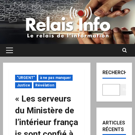
Aller
au
contenu
Menu
principal
RECHERCHER
"URGENT"
à ne pas manquer
Justice
Révélation
Recher
« Les serveurs
du Ministère de
l’intérieur frança
ARTICLES
RÉCENTS
is sont confié à