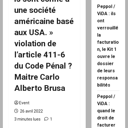
Peppol /
une société
ViDA : ils
américaine basé
ont
verrouillé
aux USA. »
la
violation de
facturatio
n, le Kit 1
l’article 411-6
ouvre le
dossier
du Code Pénal ?
de leurs
Maitre Carlo
responsa
bilités
Alberto Brusa
Peppol /
Event
ViDA :
quand le
26 avril 2022
droit de
3 minutes lues
1
facturer