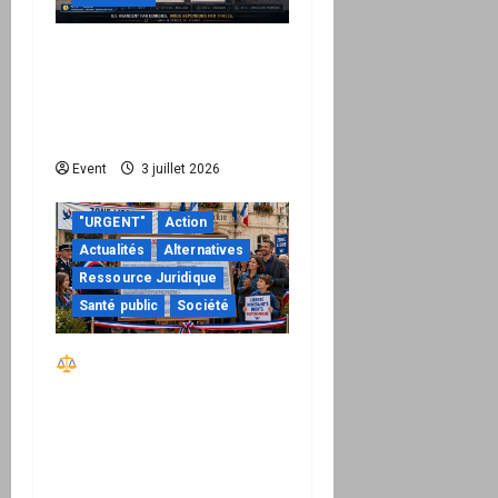
Peppol / ViDA : quand le
droit de facturer risque
de devenir une
permission technique
Event
3 juillet 2026
"URGENT"
Action
Actualités
Alternatives
Ressource Juridique
Santé public
Société
Réactiver le droit par
la base – Zone Libre
passe à l’action : le kit
national d’activation
mairie est disponible