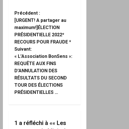
N
Précédent :
[URGENT! A partager au
a
maximum!]ÉLECTION
PRÉSIDENTIELLE 2022*
v
RECOURS POUR FRAUDE *
i
Suivant:
« L’Association BonSens »:
g
REQUÊTE AUX FINS
D’ANNULATION DES
a
RÉSULTATS DU SECOND
TOUR DES ÉLECTIONS
t
PRÉSIDENTIELLES …
i
o
n
1 a réfléchi à «
« Les