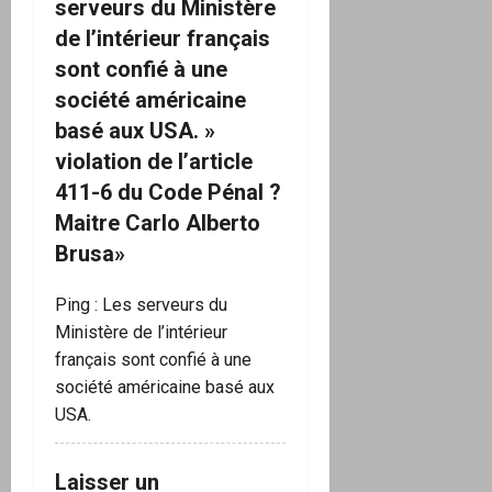
serveurs du Ministère
d
de l’intérieur français
’
sont confié à une
société américaine
a
basé aux USA. »
r
violation de l’article
411-6 du Code Pénal ?
t
Maitre Carlo Alberto
i
Brusa
»
c
Ping :
Les serveurs du
Ministère de l’intérieur
l
français sont confié à une
e
société américaine basé aux
USA.
Laisser un