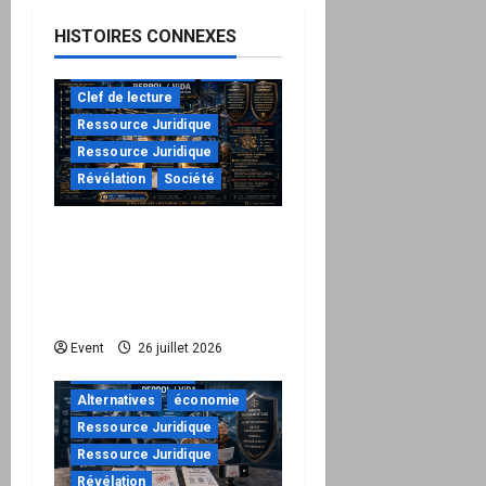
HISTOIRES CONNEXES
à ne pas manquer
Action
Clef de lecture
Ressource Juridique
Ressource Juridique
Révélation
Société
Peppol / ViDA : ils ont
verrouillé la facturation,
le Kit 1 ouvre le dossier
de leurs responsabilités
"URGENT"
Event
26 juillet 2026
à ne pas manquer
Alternatives
économie
Ressource Juridique
Ressource Juridique
Révélation