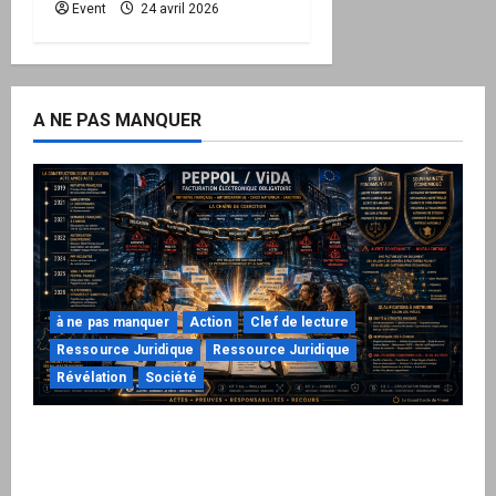
Event
24 avril 2026
A NE PAS MANQUER
à ne pas manquer
Action
Clef de lecture
Ressource Juridique
Ressource Juridique
Révélation
Société
Peppol / ViDA : ils ont verrouillé la facturation,
le Kit 1 ouvre le dossier de leurs
responsabilités