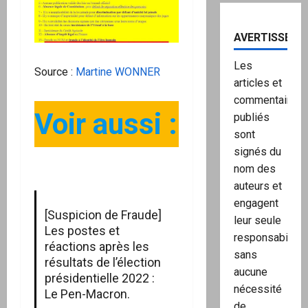
AVERTISSEME
Les
Source :
Martine WONNER
articles et
commentaires
Voir aussi :
publiés
sont
signés du
nom des
auteurs et
engagent
[Suspicion de Fraude]
leur seule
Les postes et
responsabilité,
réactions après les
sans
résultats de l’élection
aucune
présidentielle 2022 :
nécessité
Le Pen-Macron.
de