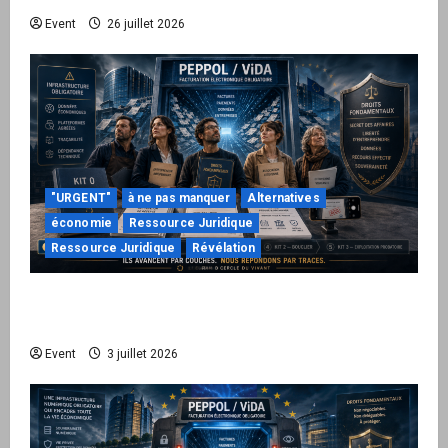
Event
26 juillet 2026
"URGENT"
à ne pas manquer
Alternatives
économie
Ressource Juridique
Ressource Juridique
Révélation
Peppol / ViDA : quand le droit de facturer
risque de devenir une permission technique
Event
3 juillet 2026