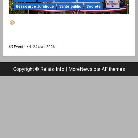
Ressource Juridique
Santé public
Société
Réactiver le droit par la base – Zone Libre
passe à l’action : le kit national d’activation
mairie est disponible
Event
24 avril 2026
Copyright © Relais-Info
|
MoreNews
par AF themes