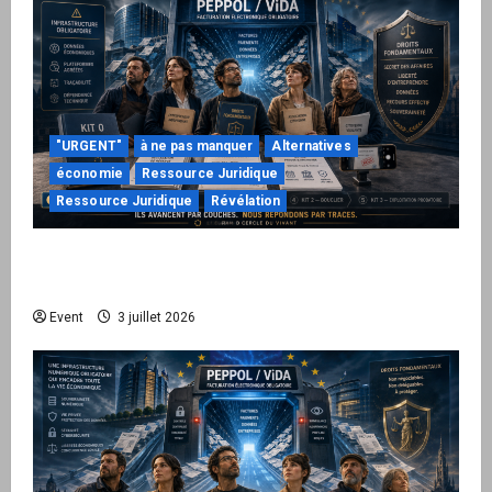
"URGENT"
à ne pas manquer
Alternatives
économie
Ressource Juridique
Ressource Juridique
Révélation
Peppol / ViDA : quand le droit de facturer
risque de devenir une permission technique
Event
3 juillet 2026