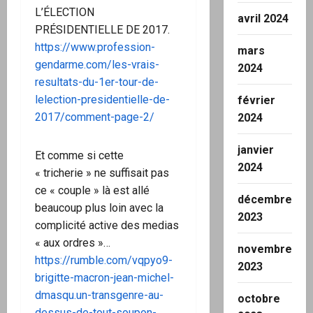
L’ÉLECTION
avril 2024
PRÉSIDENTIELLE DE 2017.
https://www.profession-
mars
gendarme.com/les-vrais-
2024
resultats-du-1er-tour-de-
lelection-presidentielle-de-
février
2017/comment-page-2/
2024
janvier
Et comme si cette
2024
« tricherie » ne suffisait pas
ce « couple » là est allé
décembre
beaucoup plus loin avec la
2023
complicité active des medias
« aux ordres »…
novembre
https://rumble.com/vqpyo9-
2023
brigitte-macron-jean-michel-
dmasqu.un-transgenre-au-
octobre
dessus-de-tout-soupon-