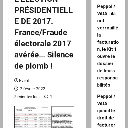
Peppol /
PRÉSIDENTIELL
ViDA : ils
E DE 2017.
ont
verrouillé
France/Fraude
la
électorale 2017
facturatio
n, le Kit 1
avérée… Silence
ouvre le
dossier
de plomb !
de leurs
responsa
Event
bilités
2 février 2022
Peppol /
3 minutes lues
1
ViDA :
quand le
droit de
facturer