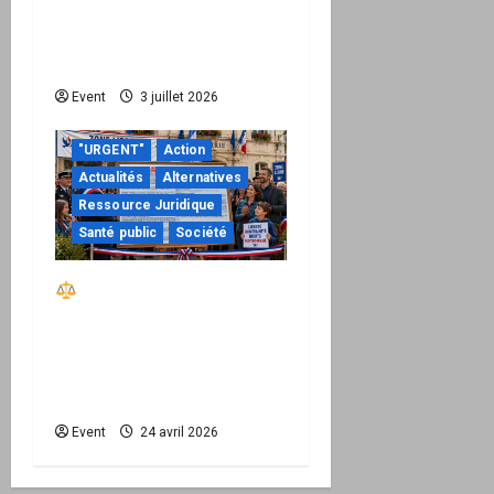
droit de facturer risque
de devenir une
permission technique
Event
3 juillet 2026
"URGENT"
Action
Actualités
Alternatives
Ressource Juridique
Santé public
Société
Réactiver le droit par
la base – Zone Libre
passe à l’action : le kit
national d’activation
mairie est disponible
Event
24 avril 2026