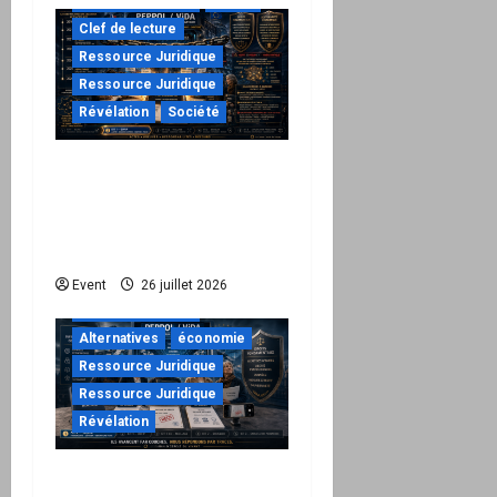
à ne pas manquer
Action
Clef de lecture
Ressource Juridique
Ressource Juridique
Révélation
Société
Peppol / ViDA : ils ont
verrouillé la facturation,
le Kit 1 ouvre le dossier
de leurs responsabilités
"URGENT"
Event
26 juillet 2026
à ne pas manquer
Alternatives
économie
Ressource Juridique
Ressource Juridique
Révélation
Peppol / ViDA : quand le