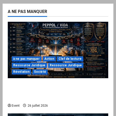
A NE PAS MANQUER
à ne pas manquer
Action
Clef de lecture
Ressource Juridique
Ressource Juridique
Révélation
Société
Peppol / ViDA : ils ont verrouillé la facturation,
le Kit 1 ouvre le dossier de leurs
responsabilités
Event
26 juillet 2026