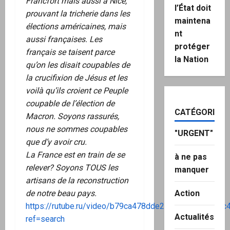
Francfort mais aussi à Nice,
l’État doit
prouvant la tricherie dans les
maintena
élections américaines, mais
nt
aussi françaises. Les
protéger
français se taisent parce
la Nation
qu’on les disait coupables de
la crucifixion de Jésus et les
voilà qu’ils croient ce Peuple
coupable de l’élection de
CATÉGORIES
Macron. Soyons rassurés,
nous ne sommes coupables
"URGENT"
que d’y avoir cru.
La France est en train de se
à ne pas
relever? Soyons TOUS les
manquer
artisans de la reconstruction
de notre beau pays.
Action
https://rutube.ru/video/b79ca478dde21eafee64b1640c
Actualités
ref=search