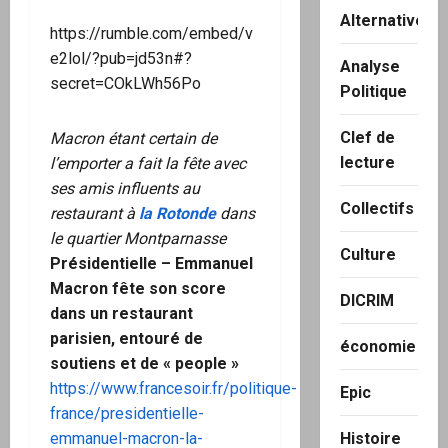
Alternatives
https://rumble.com/embed/v
e2lol/?pub=jd53n#?
Analyse
secret=COkLWh56Po
Politique
Clef de
Macron étant certain de
lecture
l’emporter a fait la fête avec
ses amis influents au
Collectifs
restaurant à
la Rotonde
dans
le quartier Montparnasse
Culture
Présidentielle – Emmanuel
Macron fête son score
DICRIM
dans un restaurant
parisien, entouré de
économie
soutiens et de « people »
https://www.francesoir.fr/politique-
Epic
france/presidentielle-
emmanuel-macron-la-
Histoire