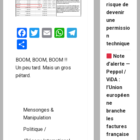
risque de
devenir
une
permissio
Facebook
Twitter
Email
WhatsApp
Telegram
n
Partager
technique
Note
BOOM, BOOM, BOOM !!
d’alerte —
Un peu tard. Mais un gros
Peppol /
pétard.
ViDA :
l’Union
européen
ne
Mensonges &
branche
Manipulation
les
factures
Politique
/
française