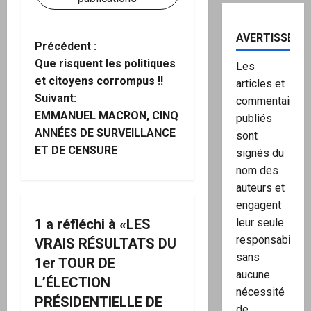
AVERTISSEME
N
Précédent :
Que risquent les politiques
Les
a
et citoyens corrompus !!
articles et
Suivant:
commentaires
v
EMMANUEL MACRON, CINQ
publiés
i
ANNÉES DE SURVEILLANCE
sont
ET DE CENSURE
signés du
g
nom des
auteurs et
a
engagent
t
leur seule
1 a réfléchi à «
LES
responsabilité,
VRAIS RÉSULTATS DU
i
sans
1er TOUR DE
aucune
o
L’ÉLECTION
nécessité
PRÉSIDENTIELLE DE
de