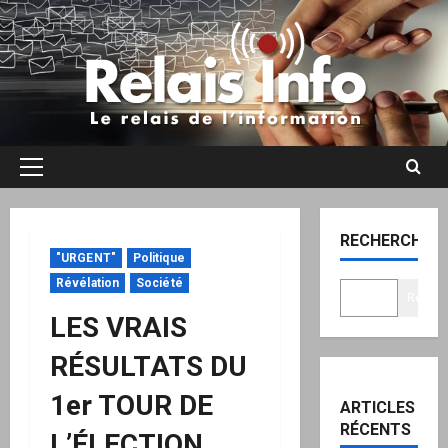
Aller
au
contenu
Menu
principal
RECHERCHER
"URGENT"
Politique
Révélation
Société
Recher
LES VRAIS
RÉSULTATS DU
1er TOUR DE
ARTICLES
RÉCENTS
L’ÉLECTION