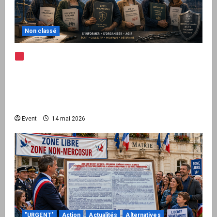
Non classé
Note d’alerte — Peppol / ViDA : l’Union
européenne branche les factures françaises
sur une infrastructure internationale + kit
national pour demander des comptes avant
septembre 2026
Event
14 mai 2026
"URGENT"
Action
Actualités
Alternatives