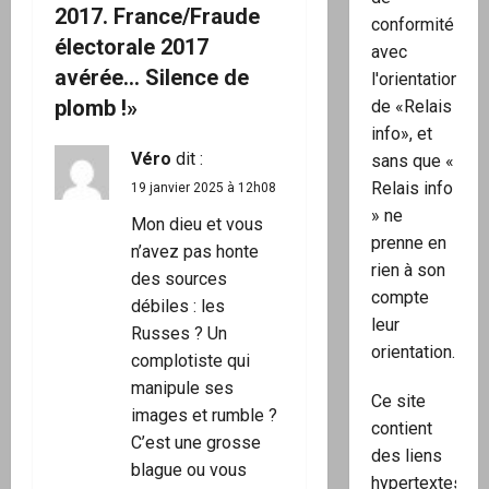
n
2017. France/Fraude
conformité
d
électorale 2017
avec
avérée… Silence de
l'orientation
’
plomb !
»
de «Relais
a
info», et
Véro
dit :
sans que «
r
Relais info
19 janvier 2025 à 12h08
» ne
t
Mon dieu et vous
prenne en
n’avez pas honte
rien à son
i
des sources
compte
débiles : les
c
leur
Russes ? Un
orientation.
complotiste qui
l
manipule ses
Ce site
e
images et rumble ?
contient
C’est une grosse
des liens
blague ou vous
hypertextes