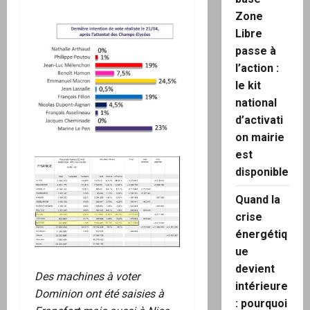
Zone
Libre
passe à
l’action :
le kit
national
d’activati
on mairie
est
disponible
Quand la
crise
énergétiq
ue
devient
Des machines à voter
intérieure
Dominion ont été saisies à
: pourquoi