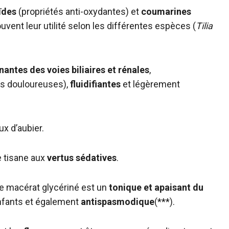
ïdes
(propriétés anti-oxydantes) et
coumarines
ouvent leur utilité selon les différentes espèces (
Tilia
nantes des voies biliaires et rénales
,
es douloureuses),
fluidifiantes
et légèrement
x d’aubier.
 tisane aux
vertus sédatives
.
de macérat glycériné est un
tonique et apaisant du
enfants et également
antispasmodique
(***).