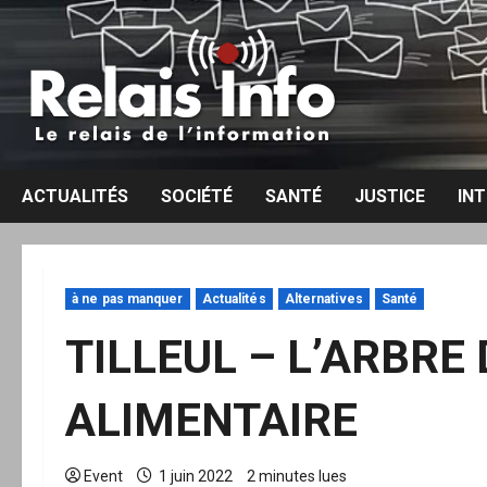
Aller
au
contenu
ACTUALITÉS
SOCIÉTÉ
SANTÉ
JUSTICE
IN
à ne pas manquer
Actualités
Alternatives
Santé
TILLEUL – L’ARBRE
ALIMENTAIRE
Event
1 juin 2022
2 minutes lues