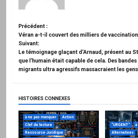
N
Précédent :
Véran a-t-il couvert des milliers de vaccination
a
Suivant:
v
Le témoignage glaçant d’Arnaud, présent au Stad
que l’humain était capable de cela. Des bandes
i
migrants ultra agressifs massacraient les gens 
g
a
HISTOIRES CONNEXES
t
i
à ne pas manquer
Action
Clef de lecture
"URGENT"
à
o
Ressource Juridique
Alternatives