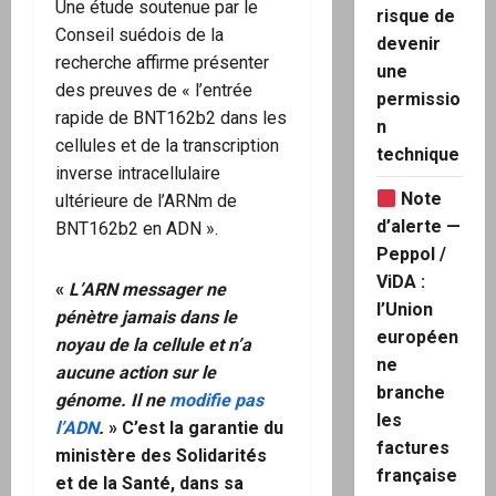
Une étude soutenue par le
risque de
Conseil suédois de la
devenir
recherche affirme présenter
une
des preuves de « l’entrée
permissio
rapide de BNT162b2 dans les
n
cellules et de la transcription
technique
inverse intracellulaire
Note
ultérieure de l’ARNm de
d’alerte —
BNT162b2 en ADN ».
Peppol /
ViDA :
«
L’ARN messager ne
l’Union
pénètre jamais dans le
européen
noyau de la cellule et n’a
ne
aucune action sur le
branche
génome. Il ne
modifie pas
les
l’ADN
.
»
C’est la garantie du
factures
ministère des
S
olidarités
française
et de la
S
anté, dans sa