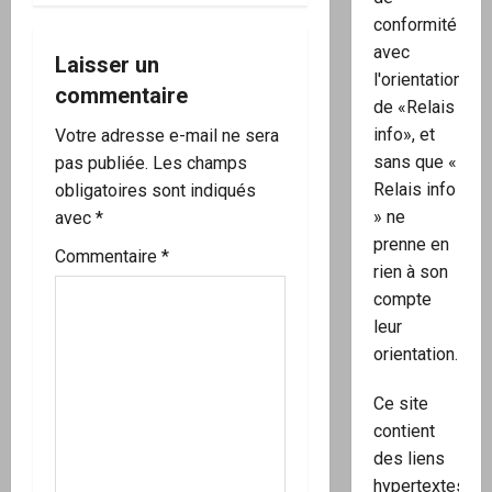
conformité
’
avec
Laisser un
a
l'orientation
commentaire
de «Relais
r
info», et
Votre adresse e-mail ne sera
sans que «
pas publiée.
Les champs
t
Relais info
obligatoires sont indiqués
i
» ne
avec
*
prenne en
c
Commentaire
*
rien à son
compte
l
leur
e
orientation.
Ce site
contient
des liens
hypertextes