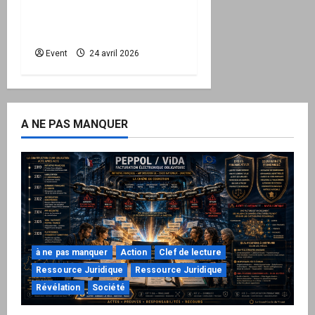
national d’activation
mairie est disponible
Event
24 avril 2026
A NE PAS MANQUER
à ne pas manquer
Action
Clef de lecture
Ressource Juridique
Ressource Juridique
Révélation
Société