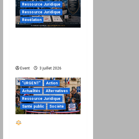
Ressource Juridique
Ressource Juridique
Révélation
Peppol / ViDA : quand le
droit de facturer risque
de devenir une
permission technique
Event
3 juillet 2026
"URGENT"
Action
Actualités
Alternatives
Ressource Juridique
Santé public
Société
Réactiver le droit par
la base – Zone Libre
passe à l’action : le kit