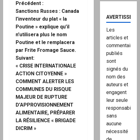
N
Précédent :
Sanctions Russes : Canada
a
AVERTISSEME
l’inventeur du plat « la
Poutine » explique qu’il
v
Les
n’utilisera plus le nom
articles et
i
Poutine et le remplacera
commentaires
par Frite Fromage Sauce.
publiés
g
Suivant:
sont
« CRISE INTERNATIONALE
a
signés du
ACTION CITOYENNE »
nom des
COMMENT ALERTER LES
t
auteurs et
COMMUNES DU RISQUE
engagent
i
MAJEUR DE RUPTURE
leur seule
D’APPROVISIONNEMENT
o
responsabilité,
ALIMENTAIRE, PRÉPARER
sans
LA RÉSILIENCE « BRIGADE
n
aucune
DICRIM »
nécessité
d
de