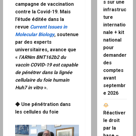
s sur une
campagne de vaccination
infrastruc
contre
la
Covid-19. Mais
ture
l’étude éditée
dans la
internatio
revue
Current Issues in
nale + kit
Molecular Biology
,
soutenue
national
par des experts
pour
universitaires, avance que
demander
«
l’ARNm BNT162b2 du
des
vaccin COVID-19 est capable
comptes
de pénétrer dans la lignée
avant
cellulaire du foie humain
septembr
Huh7 in vitro
».
e 2026
◆ Une pénétration dans
les cellules du foie
Réactiver
le droit
par la
base –