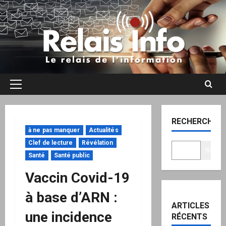
Aller
au
contenu
Menu
principal
RECHERCHER
à ne pas manquer
Actualités
Clef de lecture
Révélation
Recher
Santé
Santé public
Vaccin Covid-19
à base d’ARN :
ARTICLES
une incidence
RÉCENTS