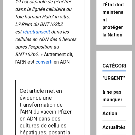
19 est capable de pénétrer
l’État doit
dans la lignée cellulaire du
maintena
foie humain Huh7 in vitro.
nt
L’ARNm du BNT162b2
protéger
est
rétrotranscrit
dans les
la Nation
cellules en ADN dès 6 heures
après l’exposition au
BNT162b2.
» Autrement dit,
l’ARN est
converti
en ADN.
CATÉGORIES
"URGENT"
Cet article met en
à ne pas
évidence une
manquer
transformation de
l'ARN du vaccin Pfizer
Action
en ADN dans des
cultures de cellules
Actualités
hépatiques, posant la