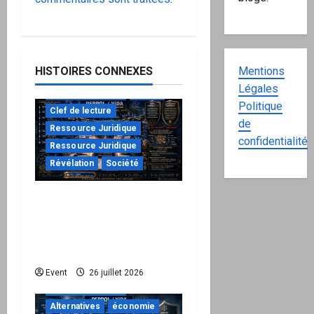
HISTOIRES CONNEXES
Mentions
Légales
à ne pas manquer
Action
Politique
Clef de lecture
de
Ressource Juridique
confidentialité
Ressource Juridique
Révélation
Société
Peppol / ViDA : ils ont
verrouillé la facturation,
le Kit 1 ouvre le dossier
de leurs responsabilités
"URGENT"
Event
26 juillet 2026
à ne pas manquer
Alternatives
économie