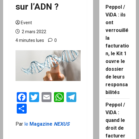
sur l’ADN ?
Peppol /
ViDA : ils
ont
Event
verrouillé
2 mars 2022
la
4 minutes lues
0
facturatio
n, le Kit 1
ouvre le
dossier
de leurs
responsa
bilités
Facebook
Twitter
Email
WhatsApp
Telegram
Peppol /
Partager
ViDA :
quand le
Par
le
Magazine
NEXUS
droit de
facturer