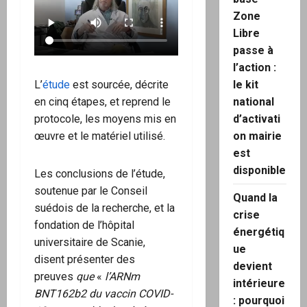
Zone
Libre
passe à
l’action :
L’
étude
est sourcée, décrite
le kit
en cinq étapes, et reprend le
national
protocole, les moyens mis en
d’activati
œuvre et le matériel utilisé.
on mairie
est
disponible
Les conclusions de l’étude,
soutenue par le Conseil
Quand la
suédois de la recherche, et la
crise
fondation de l’hôpital
énergétiq
universitaire de Scanie,
ue
disent présenter des
devient
preuves
que
«
l’ARNm
intérieure
BNT162b2 du vaccin COVID-
: pourquoi