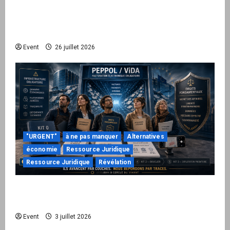
Peppol / ViDA : ils ont verrouillé la facturation,
le Kit 1 ouvre le dossier de leurs
responsabilités
Event
26 juillet 2026
"URGENT"
à ne pas manquer
Alternatives
économie
Ressource Juridique
Ressource Juridique
Révélation
Peppol / ViDA : quand le droit de facturer
risque de devenir une permission technique
Event
3 juillet 2026