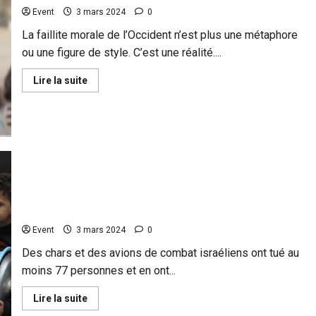
Event
3 mars 2024
0
La faillite morale de l’Occident n’est plus une métaphore
ou une figure de style. C’est une réalité....
En
Lire la suite
savoir
plus
sur
Face
à
la
faillite
morale
de
l’Occident,
quel
Les forces israéliennes massacrent des civils en
avenir
pour
attente d’aide humanitaire
la
Palestine?
Event
3 mars 2024
0
Des chars et des avions de combat israéliens ont tué au
moins 77 personnes et en ont...
En
Lire la suite
savoir