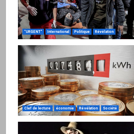
"URGENT"
International
Politique
Révélation
Clef de lecture
économie
Révélation
Société