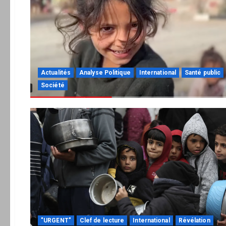
Actualités
Analyse Politique
International
Santé public
Société
"URGENT"
Clef de lecture
International
Révélation