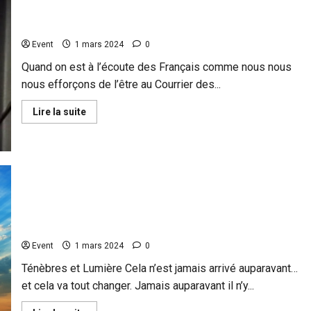
le
Ukraine: ne paniquez pas, c’est ce que Macron
Linky
cherche !
Event
1 mars 2024
0
Quand on est à l’écoute des Français comme nous nous
nous efforçons de l’être au Courrier des...
En
Lire la suite
savoir
plus
sur
Ukraine:
ne
paniquez
pas,
c’est
ce
que
Macron
Un renversement final est à venir
cherche
!
Event
1 mars 2024
0
Ténèbres et Lumière Cela n’est jamais arrivé auparavant…
et cela va tout changer. Jamais auparavant il n’y...