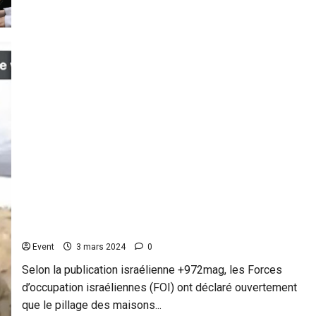
plus
sur
Les
forces
israéliennes
massacrent
des
civils
en
attente
d’aide
humanitaire
Les soldats israéliens pillent les maisons de Gaza
Event
3 mars 2024
0
Selon la publication israélienne +972mag, les Forces
d’occupation israéliennes (FOI) ont déclaré ouvertement
que le pillage des maisons...