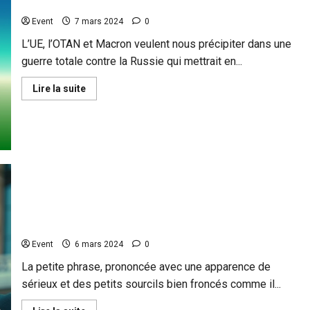
ne nous concerne pas
Event
7 mars 2024
0
L’UE, l’OTAN et Macron veulent nous précipiter dans une
guerre totale contre la Russie qui mettrait en...
En
Lire la suite
savoir
plus
sur
Français,
réveillez-
vous
pour
refuser
une
guerre
qui
ne
Quand Macron utilise la politique internationale pour
nous
concerne
camoufler sa politique intérieure désastreuse
pas
Event
6 mars 2024
0
La petite phrase, prononcée avec une apparence de
sérieux et des petits sourcils bien froncés comme il...