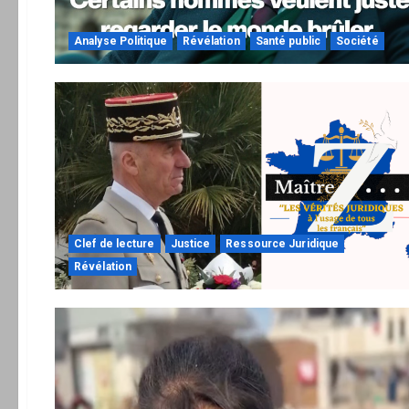
Analyse Politique
Révélation
Santé public
Société
Clef de lecture
Justice
Ressource Juridique
Révélation