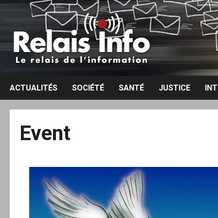
Aller
au
contenu
ACTUALITÉS
SOCIÉTÉ
SANTÉ
JUSTICE
IN
Event