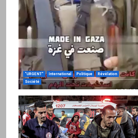
"URGENT"
International
Politique
Révélation
Société