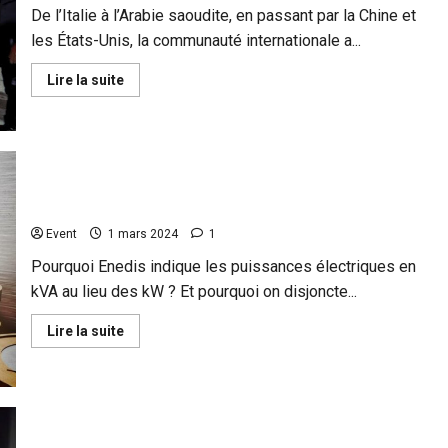
De l’Italie à l’Arabie saoudite, en passant par la Chine et
les États-Unis, la communauté internationale a...
En
Lire la suite
savoir
plus
sur
Gaza
:
la
communauté
internationale
Explication de l’augmentation tarifaire avec le Linky
s’insurge
après
des
Event
1 mars 2024
1
tirs
israéliens
Pourquoi Enedis indique les puissances électriques en
lors
d’une
kVA au lieu des kW ? Et pourquoi on disjoncte...
distribution
d’aide
En
Lire la suite
humanitaire
savoir
plus
sur
Explication
de
l’augmentation
tarifaire
avec