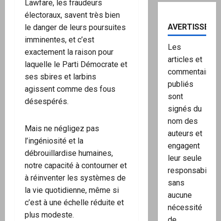
Lawfare, les fraudeurs
électoraux, savent très bien
AVERTISSEME
le danger de leurs poursuites
imminentes, et c’est
Les
exactement la raison pour
articles et
laquelle le Parti Démocrate et
commentaires
ses sbires et larbins
publiés
agissent comme des fous
sont
désespérés.
signés du
nom des
Mais ne négligez pas
auteurs et
l’ingéniosité et la
engagent
débrouillardise humaines,
leur seule
notre capacité à contourner et
responsabilité,
à réinventer les systèmes de
sans
la vie quotidienne, même si
aucune
c’est à une échelle réduite et
nécessité
plus modeste.
de