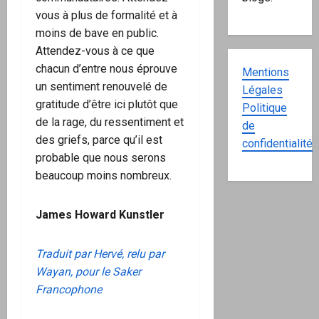
vous à plus de formalité et à
moins de bave en public.
Attendez-vous à ce que
chacun d’entre nous éprouve
Mentions
un sentiment renouvelé de
Légales
gratitude d’être ici plutôt que
Politique
de la rage, du ressentiment et
de
des griefs, parce qu’il est
confidentialité
probable que nous serons
beaucoup moins nombreux.
James Howard Kunstler
Traduit par Hervé, relu par
Wayan, pour le Saker
Francophone