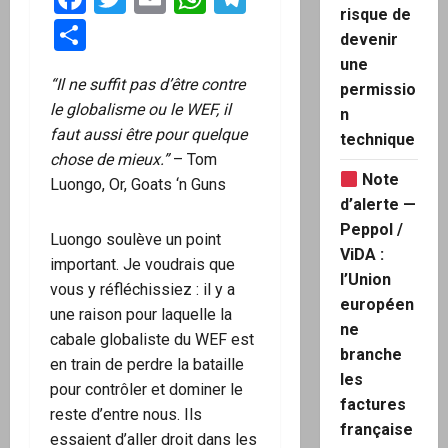
risque de
Partager
devenir
une
“Il ne suffit pas d’être contre
permissio
le globalisme ou le WEF, il
n
faut aussi être pour quelque
technique
chose de mieux.”
– Tom
Note
Luongo, Or, Goats ‘n Guns
d’alerte —
Peppol /
Luongo soulève un point
ViDA :
important. Je voudrais que
l’Union
vous y réfléchissiez : il y a
européen
une raison pour laquelle la
ne
cabale globaliste du WEF est
branche
en train de perdre la bataille
les
pour contrôler et dominer le
factures
reste d’entre nous. Ils
française
essaient d’aller droit dans les