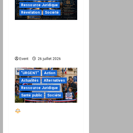
Ressource Juridique
Révélation
Société
Peppol / ViDA : ils ont
verrouillé la facturation,
le Kit 1 ouvre le dossier
de leurs responsabilités
Event
26 juillet 2026
"URGENT"
Action
Actualités
Alternatives
Ressource Juridique
Santé public
Société
Réactiver le droit par
la base – Zone Libre
passe à l’action : le kit