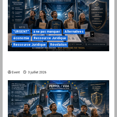
"URGENT"
à ne pas manquer
Alternatives
économie
Ressource Juridique
Ressource Juridique
Révélation
Peppol / ViDA : quand le droit de facturer
risque de devenir une permission technique
Event
3 juillet 2026