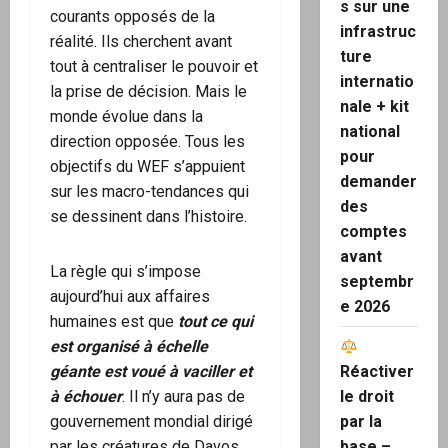
s sur une
courants opposés de la
infrastruc
réalité. Ils cherchent avant
ture
tout à centraliser le pouvoir et
internatio
la prise de décision. Mais le
nale + kit
monde évolue dans la
national
direction opposée. Tous les
pour
objectifs du WEF s’appuient
demander
sur les macro-tendances qui
des
se dessinent dans l’histoire.
comptes
avant
La règle qui s’impose
septembr
aujourd’hui aux affaires
e 2026
humaines est que
tout ce qui
est organisé à échelle
Réactiver
géante est voué à vaciller et
le droit
à échouer
. Il n’y aura pas de
par la
gouvernement mondial dirigé
base –
par les créatures de Davos