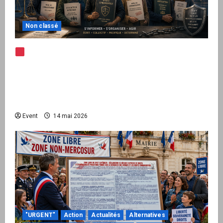
Non classé
Note d’alerte — Peppol / ViDA : l’Union
européenne branche les factures françaises
sur une infrastructure internationale + kit
national pour demander des comptes avant
septembre 2026
Event
14 mai 2026
"URGENT"
Action
Actualités
Alternatives