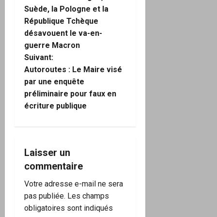
Suède, la Pologne et la
v
République Tchèque
i
désavouent le va-en-
guerre Macron
g
Suivant:
Autoroutes : Le Maire visé
a
par une enquête
préliminaire pour faux en
t
écriture publique
i
o
Laisser un
n
commentaire
d
Votre adresse e-mail ne sera
’
pas publiée.
Les champs
obligatoires sont indiqués