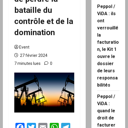
Peppol /
bataille du
ViDA : ils
contrôle et de la
ont
verrouillé
domination
la
facturatio
Event
n, le Kit 1
27 février 2024
ouvre le
dossier
7 minutes lues
0
de leurs
responsa
bilités
Peppol /
ViDA :
quand le
droit de
Facebook
Twitter
Email
WhatsApp
Telegram
facturer