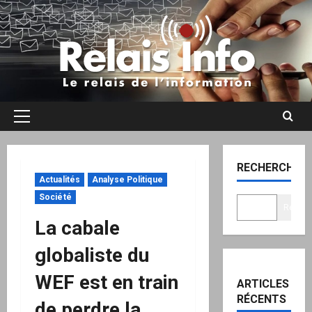
Aller
au
contenu
Menu
principal
RECHERCHER
Actualités
Analyse Politique
Société
Recher
La cabale
globaliste du
WEF est en train
ARTICLES
RÉCENTS
de perdre la