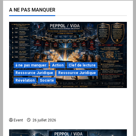
A NE PAS MANQUER
à ne pas manquer
Action
Clef de lecture
Ressource Juridique
Ressource Juridique
Révélation
Société
Peppol / ViDA : ils ont verrouillé la facturation,
le Kit 1 ouvre le dossier de leurs
responsabilités
Event
26 juillet 2026