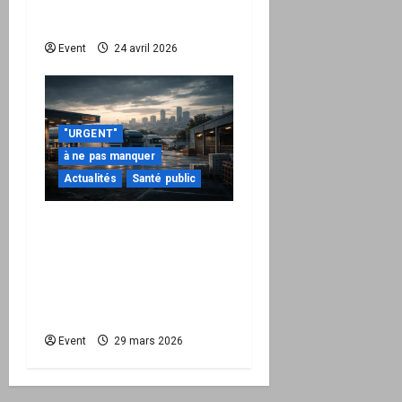
national d’activation
mairie est disponible
Event
24 avril 2026
"URGENT"
à ne pas manquer
Actualités
Santé public
Quand la crise
énergétique devient
intérieure : pourquoi
l’État doit maintenant
protéger la Nation
Event
29 mars 2026