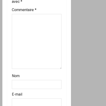
a
avec
*
r
Commentaire
*
t
i
c
l
e
Nom
E-mail