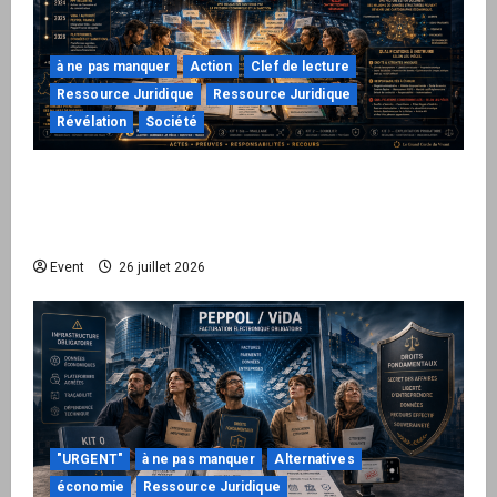
à ne pas manquer
Action
Clef de lecture
Ressource Juridique
Ressource Juridique
Révélation
Société
Peppol / ViDA : ils ont verrouillé la facturation,
le Kit 1 ouvre le dossier de leurs
responsabilités
Event
26 juillet 2026
"URGENT"
à ne pas manquer
Alternatives
économie
Ressource Juridique