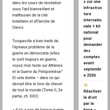
s sur une
dans les cours de récréation
infrastruc
sous l’œil bienveillant et
ture
malthusien de la cité
internatio
totalitaire et affairiste de
nale + kit
Davos.
national
pour
Tocqueville a bien traité de
demander
l’épineux problème de la
des
guerre en démocratie (elles
comptes
le sont toujours en guerre,
avant
voyez mon texte sur Athènes
septembr
et la Guerre du Péloponnèse°.
e 2026
Et cela donne – dans ce qui
devrait être le livre de chevet
de tout le monde (Tome II, 3e
Réactiver
partie, ch. XXII) :
le droit
par la
« Il n’y a pas de longue guerre
base –