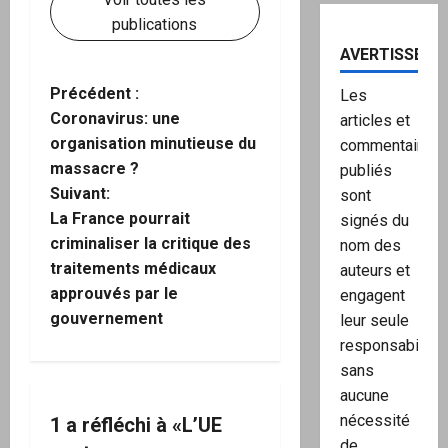
publications
AVERTISSEME
N
Précédent :
Les
Coronavirus: une
articles et
a
organisation minutieuse du
commentaires
massacre ?
publiés
v
Suivant:
sont
i
La France pourrait
signés du
criminaliser la critique des
nom des
g
traitements médicaux
auteurs et
approuvés par le
engagent
a
gouvernement
leur seule
t
responsabilité,
sans
i
aucune
nécessité
1 a réfléchi à «
L’UE
o
de