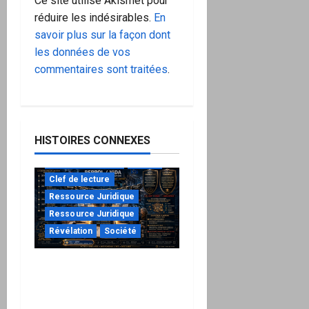
Ce site utilise Akismet pour
réduire les indésirables.
En
savoir plus sur la façon dont
les données de vos
commentaires sont traitées
.
HISTOIRES CONNEXES
à ne pas manquer
Action
Clef de lecture
Ressource Juridique
Ressource Juridique
Révélation
Société
Peppol / ViDA : ils ont
verrouillé la facturation,
le Kit 1 ouvre le dossier