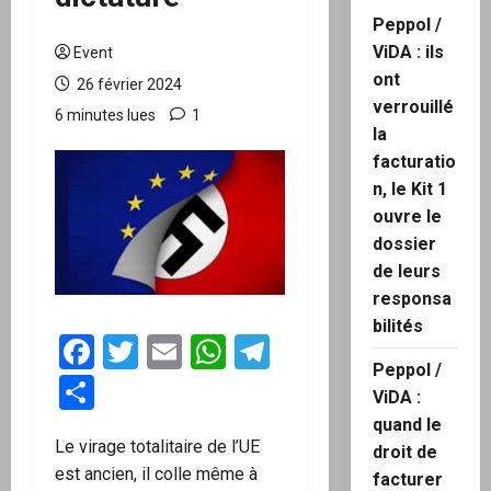
Peppol /
ViDA : ils
Event
ont
26 février 2024
verrouillé
6 minutes lues
1
la
facturatio
n, le Kit 1
ouvre le
dossier
de leurs
responsa
bilités
Facebook
Twitter
Email
WhatsApp
Telegram
Peppol /
Partager
ViDA :
quand le
Le virage totalitaire de l’UE
droit de
est ancien, il colle même à
facturer