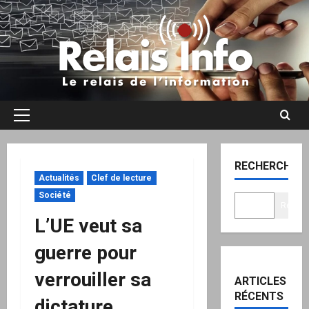
Aller
au
contenu
Menu
principal
RECHERCHER
Actualités
Clef de lecture
Société
Recher
L’UE veut sa
guerre pour
verrouiller sa
ARTICLES
RÉCENTS
dictature