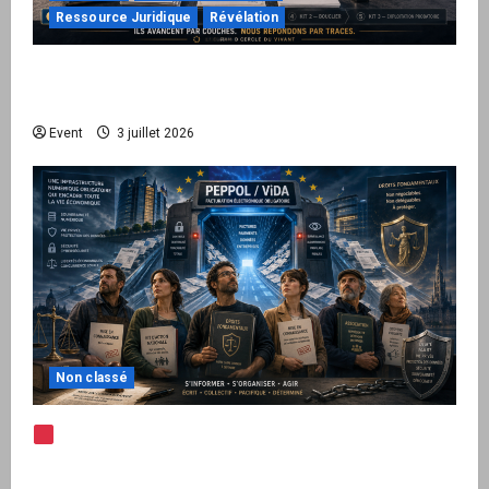
Ressource Juridique
Révélation
Peppol / ViDA : quand le droit de facturer
risque de devenir une permission technique
Event
3 juillet 2026
Non classé
Note d’alerte — Peppol / ViDA : l’Union
européenne branche les factures françaises