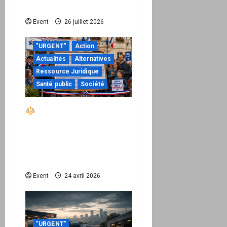
de leurs responsabilités
Event
26 juillet 2026
"URGENT"
Action
Actualités
Alternatives
Ressource Juridique
Santé public
Société
Réactiver le droit par
la base – Zone Libre
passe à l’action : le kit
national d’activation
mairie est disponible
Event
24 avril 2026
"URGENT"