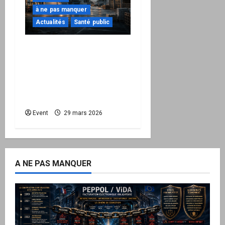
à ne pas manquer
Actualités
Santé public
Quand la crise
énergétique devient
intérieure : pourquoi
l’État doit maintenant
protéger la Nation
Event
29 mars 2026
A NE PAS MANQUER