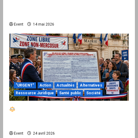
sur une infrastructure internationale + kit
national pour demander des comptes avant
septembre 2026
Event
14 mai 2026
"URGENT"
Action
Actualités
Alternatives
Ressource Juridique
Santé public
Société
Réactiver le droit par la base – Zone Libre
passe à l’action : le kit national d’activation
mairie est disponible
Event
24 avril 2026