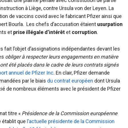
posait une plainte pénale avec constitution de partie
’instruction à Liège, contre Ursula von der Leyen. La
tion de vaccins covid avec le fabricant Pfizer ainsi que
bert Bourla. Les chefs d’accusation étaient
usurpation
nts et
prise illégale d’intérêt
et
corruption
.
rs fait l’objet d’assignations indépendantes devant les
les
obliger à respecter leurs engagements en matière
nt été placés dans le cadre de leurs contrats signés
ort annuel de Pfizer Inc
. En clair, Pfizer demande
andées par le biais
du contrat européen
dont Ursula
cié de nombreux éléments avec le président de Pfizer
at titre «
Présidence de la Commission européenne
le établit que
l’actuelle présidente de la Commission