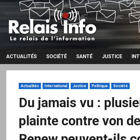
Aller
au
contenu
ACTUALITÉS
SOCIÉTÉ
SANTÉ
JUSTICE
IN
Actualités
International
Justice
Politique
Société
Du jamais vu : plusi
plainte contre von d
Renew peuvent-ils co