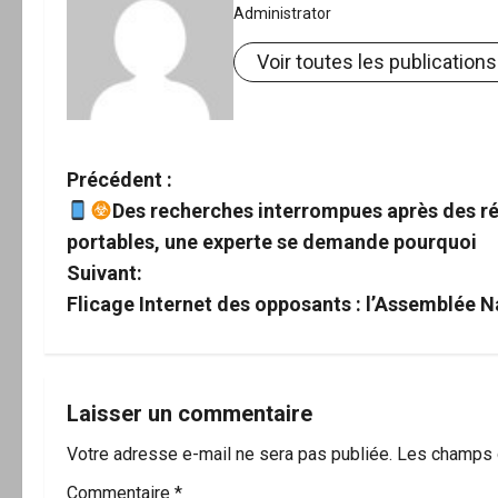
Administrator
Voir toutes les publications
N
Précédent :
Des recherches interrompues après des rés
a
portables, une experte se demande pourquoi
v
Suivant:
Flicage Internet des opposants : l’Assemblée N
i
g
a
Laisser un commentaire
Votre adresse e-mail ne sera pas publiée.
Les champs o
t
Commentaire
*