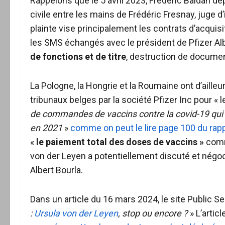
Rappelons que le 5 avril 2023, Fréderic Baldan dé
civile entre les mains de Frédéric Fresnay, juge d
plainte vise principalement les contrats d’acquisi
les SMS échangés avec le président de Pfizer Al
de fonctions et de titre
, destruction de docume
La Pologne, la Hongrie et la Roumaine ont d’ailleu
tribunaux belges par la société Pfizer Inc pour « 
de commandes de vaccins contre la covid-19 qui o
en 2021
»
comme on peut le lire page 100 du rapp
«
le paiement total
des doses de vaccins »
comm
von der Leyen a potentiellement discuté et négo
Albert Bourla.
Dans un article du 16 mars 2024, le site Public Sen
:
Ursula von der Leyen
, stop ou encore ?
» L’artic