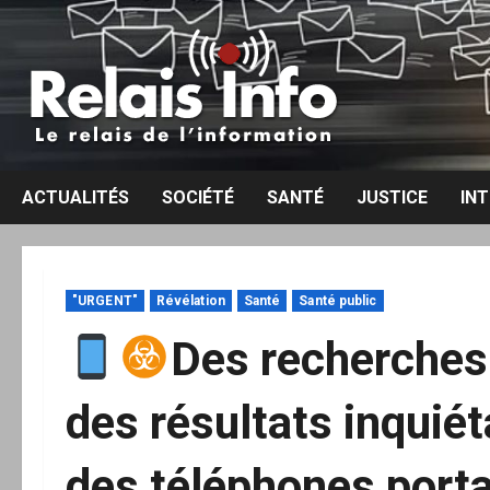
Aller
au
contenu
ACTUALITÉS
SOCIÉTÉ
SANTÉ
JUSTICE
IN
"URGENT"
Révélation
Santé
Santé public
Des recherches
des résultats inquiét
des téléphones porta