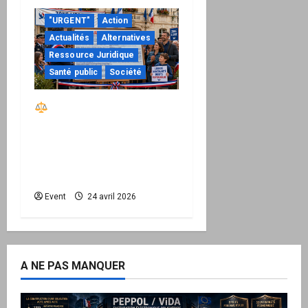
"URGENT"
Action
Actualités
Alternatives
Ressource Juridique
Santé public
Société
Réactiver le droit par
la base – Zone Libre
passe à l’action : le kit
national d’activation
mairie est disponible
Event
24 avril 2026
A NE PAS MANQUER