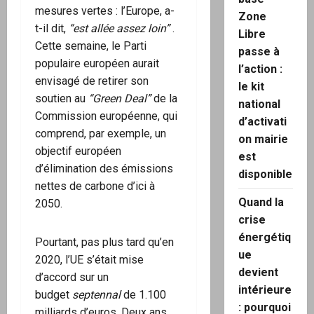
mesures vertes : l’Europe, a-
Zone
t-il dit,
“est allée assez loin”
.
Libre
Cette semaine, le Parti
passe à
populaire européen aurait
l’action :
envisagé de retirer son
le kit
soutien au
“Green Deal”
de la
national
Commission européenne, qui
d’activati
comprend, par exemple, un
on mairie
objectif européen
est
d’élimination des émissions
disponible
nettes de carbone d’ici à
Quand la
2050.
crise
énergétiq
Pourtant, pas plus tard qu’en
ue
2020, l’UE s’était mise
devient
d’accord sur un
intérieure
budget
septennal
de 1.100
: pourquoi
milliards d’euros. Deux ans