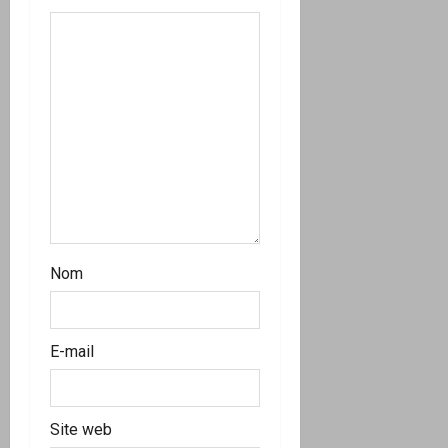
a
r
t
i
c
l
Nom
e
E-mail
Site web