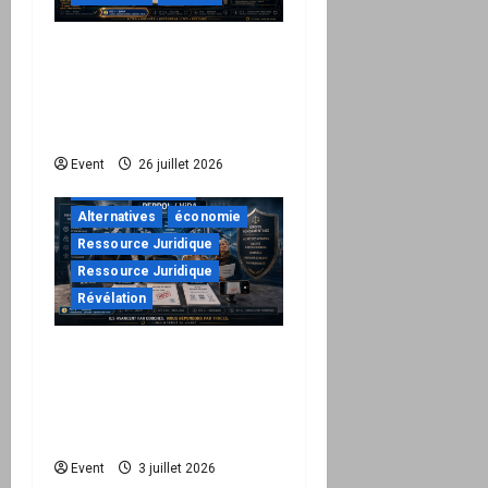
Peppol / ViDA : ils ont
verrouillé la facturation,
le Kit 1 ouvre le dossier
de leurs responsabilités
"URGENT"
Event
26 juillet 2026
à ne pas manquer
Alternatives
économie
Ressource Juridique
Ressource Juridique
Révélation
Peppol / ViDA : quand le
droit de facturer risque
de devenir une
permission technique
Event
3 juillet 2026