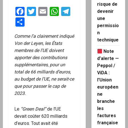
risque de
Facebook
Twitter
Email
WhatsApp
Telegram
devenir
une
Partager
permissio
n
Comme l’a clairement indiqué
technique
Von der Leyen, les États
membres de l’UE doivent
Note
apporter des contributions
d’alerte —
supplémentaires, pour un
Peppol /
total de 66 milliards d’euros,
ViDA :
au budget de l’UE, ne serait-ce
l’Union
que pour passer le cap de
européen
2023.
ne
branche
les
Le
“Green Deal”
de l’UE
factures
devait coûter 620 milliards
française
d’euros. Tout avait été