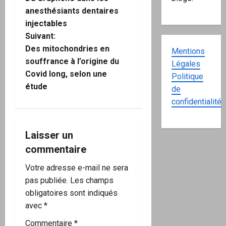
a
anesthésiants dentaires
injectables
v
Suivant:
i
Des mitochondries en
Mentions
souffrance à l’origine du
Légales
g
Covid long, selon une
Politique
étude
de
a
confidentialité
t
i
Laisser un
commentaire
o
Votre adresse e-mail ne sera
n
pas publiée.
Les champs
obligatoires sont indiqués
d
avec
*
’
Commentaire
*