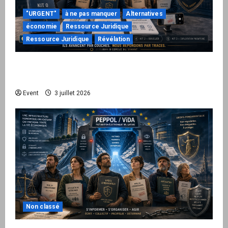
"URGENT"
à ne pas manquer
Alternatives
économie
Ressource Juridique
Ressource Juridique
Révélation
Peppol / ViDA : quand le droit de facturer
risque de devenir une permission technique
Event
3 juillet 2026
Non classé