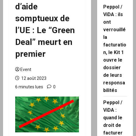
d’aide
Peppol /
ViDA : ils
somptueux de
ont
l’UE : Le “Green
verrouillé
la
Deal” meurt en
facturatio
premier
n, le Kit 1
ouvre le
dossier
Event
de leurs
12 août 2023
responsa
6 minutes lues
0
bilités
Peppol /
ViDA :
quand le
droit de
facturer