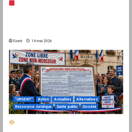
Note d’alerte — Peppol / ViDA : l’Union
européenne branche les factures françaises
sur une infrastructure internationale + kit
national pour demander des comptes avant
septembre 2026
Event
14 mai 2026
"URGENT"
Action
Actualités
Alternatives
Ressource Juridique
Santé public
Société
Réactiver le droit par la base – Zone Libre
passe à l’action : le kit national d’activation