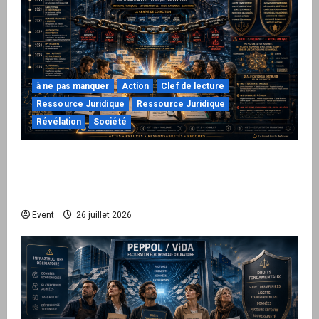
à ne pas manquer
Action
Clef de lecture
Ressource Juridique
Ressource Juridique
Révélation
Société
Peppol / ViDA : ils ont verrouillé la facturation,
le Kit 1 ouvre le dossier de leurs
responsabilités
Event
26 juillet 2026