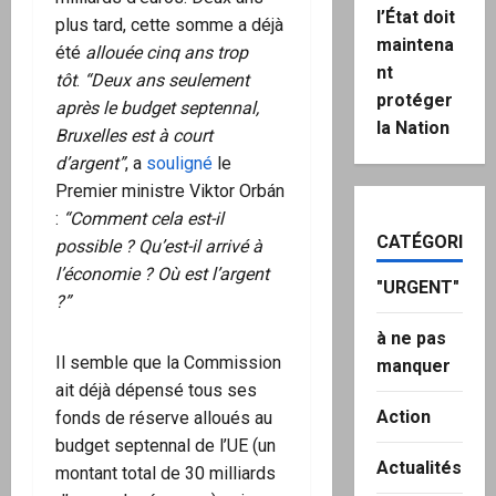
l’État doit
plus tard, cette somme a déjà
maintena
été
allouée cinq ans trop
nt
tôt
.
“Deux ans seulement
protéger
après le budget septennal,
la Nation
Bruxelles est à court
d’argent”
, a
souligné
le
Premier ministre Viktor Orbán
:
“Comment cela est-il
CATÉGORIES
possible ? Qu’est-il arrivé à
l’économie ? Où est l’argent
"URGENT"
?”
à ne pas
Il semble que la Commission
manquer
ait déjà dépensé tous ses
Action
fonds de réserve alloués au
budget septennal de l’UE (un
Actualités
montant total de 30 milliards