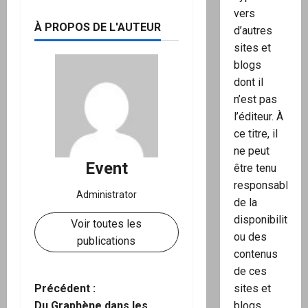
vers
À PROPOS DE L'AUTEUR
d’autres
sites et
blogs
dont il
n’est pas
l’éditeur. À
ce titre, il
ne peut
Event
être tenu
responsable
Administrator
de la
disponibilité
Voir toutes les
ou des
publications
contenus
de ces
N
Précédent :
sites et
Du Graphène dans les
blogs.