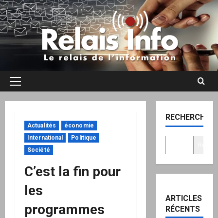
Aller
au
contenu
Menu
principal
RECHERCHER
Actualités
économie
International
Politique
Recher
Société
C’est la fin pour
les
ARTICLES
programmes
RÉCENTS