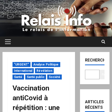
Aller
au
contenu
Menu
principal
RECHERCHER
"URGENT"
Analyse Politique
International
Révélation
Recher
Santé
Santé public
Société
Vaccination
antiCovid à
ARTICLES
répétition : une
RÉCENTS