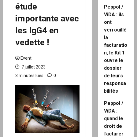
étude
Peppol /
ViDA : ils
importante avec
ont
les IgG4 en
verrouillé
la
vedette !
facturatio
n, le Kit 1
Event
ouvre le
7 juillet 2023
dossier
de leurs
3 minutes lues
0
responsa
bilités
Peppol /
ViDA :
quand le
droit de
facturer