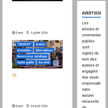
Peppol / ViDA : quand le
AVERTISSEME
droit de facturer risque
de devenir une
Les
permission technique
articles et
Event
3 juillet 2026
commentaires
publiés
"URGENT"
Action
sont
Actualités
Alternatives
signés du
Ressource Juridique
nom des
Santé public
Société
auteurs et
engagent
Réactiver le droit par
leur seule
la base – Zone Libre
responsabilité,
passe à l’action : le kit
sans
national d’activation
aucune
mairie est disponible
nécessité
Event
24 avril 2026
de