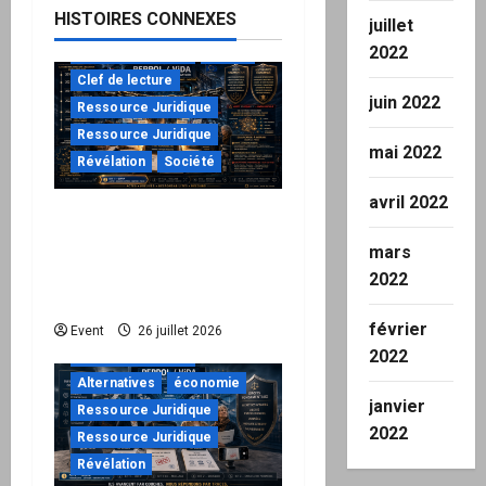
HISTOIRES CONNEXES
juillet
2022
à ne pas manquer
Action
Clef de lecture
juin 2022
Ressource Juridique
Ressource Juridique
mai 2022
Révélation
Société
avril 2022
Peppol / ViDA : ils ont
verrouillé la facturation,
mars
le Kit 1 ouvre le dossier
2022
de leurs responsabilités
février
"URGENT"
Event
26 juillet 2026
2022
à ne pas manquer
Alternatives
économie
janvier
Ressource Juridique
2022
Ressource Juridique
Révélation