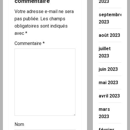
commentaire
2023
i
Votre adresse e-mail ne sera
septembre
o
pas publiée.
Les champs
2023
obligatoires sont indiqués
n
avec
*
août 2023
d
Commentaire
*
juillet
’
2023
a
juin 2023
r
mai 2023
t
avril 2023
i
mars
c
2023
Nom
février