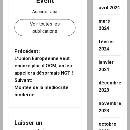
Event
avril 2024
Administrator
mars
Voir toutes les
2024
publications
février
2024
N
Précédent :
L’Union Européenne veut
janvier
a
encore plus d’OGM, on les
2024
appellera désormais NGT !
v
Suivant:
décembre
i
Montée de la médiocrité
2023
moderne
g
novembre
2023
a
Laisser un
t
octobre