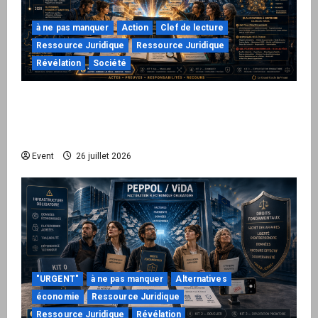
à ne pas manquer
Action
Clef de lecture
Ressource Juridique
Ressource Juridique
Révélation
Société
Peppol / ViDA : ils ont verrouillé la facturation,
le Kit 1 ouvre le dossier de leurs
responsabilités
Event
26 juillet 2026
"URGENT"
à ne pas manquer
Alternatives
économie
Ressource Juridique
Ressource Juridique
Révélation