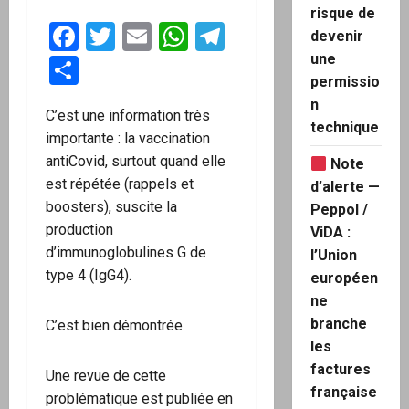
risque de
Facebook
Twitter
Email
WhatsApp
Telegram
devenir
une
Partager
permissio
n
C’est une information très
technique
importante : la vaccination
antiCovid, surtout quand elle
Note
est répétée (rappels et
d’alerte —
boosters), suscite la
Peppol /
production
ViDA :
d’immunoglobulines G de
l’Union
type 4 (IgG4).
européen
ne
branche
C’est bien démontrée.
les
factures
Une revue de cette
française
problématique est publiée en