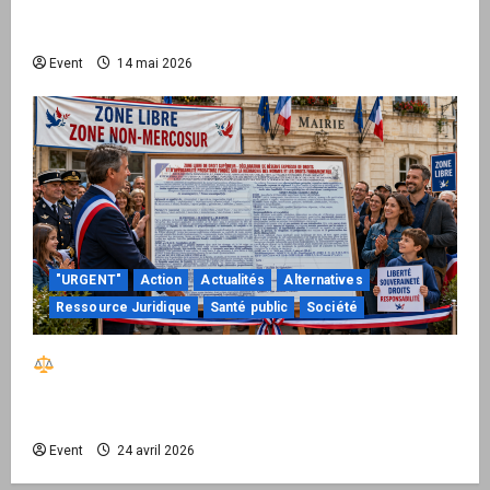
national pour demander des comptes avant
septembre 2026
Event
14 mai 2026
"URGENT"
Action
Actualités
Alternatives
Ressource Juridique
Santé public
Société
Réactiver le droit par la base – Zone Libre
passe à l’action : le kit national d’activation
mairie est disponible
Event
24 avril 2026