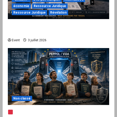
économie
Ressource Juridique
Ressource Juridique
Révélation
Peppol / ViDA : quand le droit de facturer
risque de devenir une permission technique
Event
3 juillet 2026
Non classé
Note d’alerte — Peppol / ViDA : l’Union