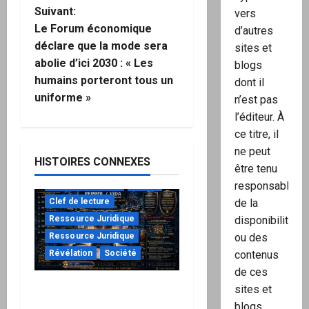
i
Suivant:
vers
Le Forum économique
d’autres
g
déclare que la mode sera
sites et
abolie d’ici 2030 : « Les
blogs
a
humains porteront tous un
dont il
uniforme »
t
n’est pas
l’éditeur. À
i
ce titre, il
ne peut
o
HISTOIRES CONNEXES
être tenu
n
à ne pas manquer
Action
responsable
Clef de lecture
de la
d
Ressource Juridique
disponibilité
Ressource Juridique
ou des
’
Révélation
Société
contenus
a
de ces
Peppol / ViDA : ils ont
sites et
r
verrouillé la facturation,
blogs.