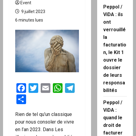
Event
Peppol /
9 juillet 2023
ViDA : ils
6 minutes lues
ont
verrouillé
la
facturatio
n, le Kit 1
ouvre le
dossier
de leurs
responsa
Facebook
Twitter
Email
WhatsApp
Telegram
bilités
Partager
Peppol /
ViDA :
Rien de tel qu’un classique
quand le
pour nous consoler de vivre
droit de
en l’an 2023. Dans Les
facturer