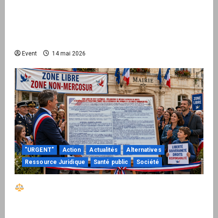
européenne branche les factures françaises
sur une infrastructure internationale + kit
national pour demander des comptes avant
septembre 2026
Event
14 mai 2026
"URGENT"
Action
Actualités
Alternatives
Ressource Juridique
Santé public
Société
Réactiver le droit par la base – Zone Libre
passe à l’action : le kit national d’activation
mairie est disponible