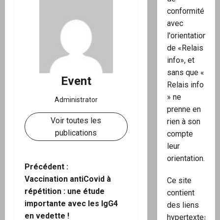
conformité
avec
l'orientation
de «Relais
info», et
sans que «
Event
Relais info
» ne
Administrator
prenne en
Voir toutes les
rien à son
publications
compte
leur
orientation.
N
Précédent :
Vaccination antiCovid à
Ce site
a
répétition : une étude
contient
importante avec les IgG4
des liens
v
en vedette !
hypertextes