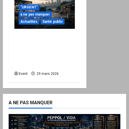
"URGENT"
à ne pas manquer
Actualités
Santé public
Quand la crise
énergétique devient
intérieure : pourquoi
l’État doit maintenant
protéger la Nation
Event
29 mars 2026
A NE PAS MANQUER