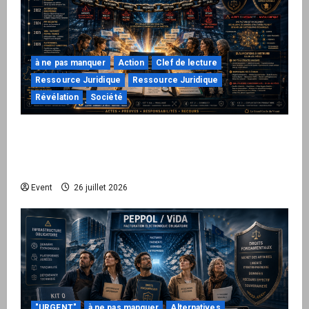
à ne pas manquer
Action
Clef de lecture
Ressource Juridique
Ressource Juridique
Révélation
Société
Peppol / ViDA : ils ont verrouillé la facturation,
le Kit 1 ouvre le dossier de leurs
responsabilités
Event
26 juillet 2026
"URGENT"
à ne pas manquer
Alternatives