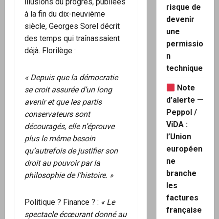
illusions du progrès, publiées
risque de
à la fin du dix-neuvième
devenir
siècle, Georges Sorel décrit
une
des temps qui traînassaient
permissio
déjà. Florilège :
n
technique
« Depuis que la démocratie
Note
se croit assurée d’un long
d’alerte —
avenir et que les partis
Peppol /
conservateurs sont
ViDA :
découragés, elle n’éprouve
l’Union
plus le même besoin
européen
qu’autrefois de justifier son
ne
droit au pouvoir par la
branche
philosophie de l’histoire. »
les
factures
Politique ? Finance ? :
« Le
française
spectacle écœurant donné au