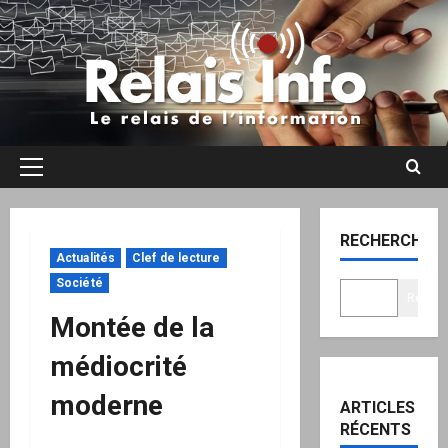
Aller
au
contenu
Menu
principal
RECHERCHER
Actualités
Clef de lecture
Société
Recher
Montée de la
médiocrité
moderne
ARTICLES
RÉCENTS