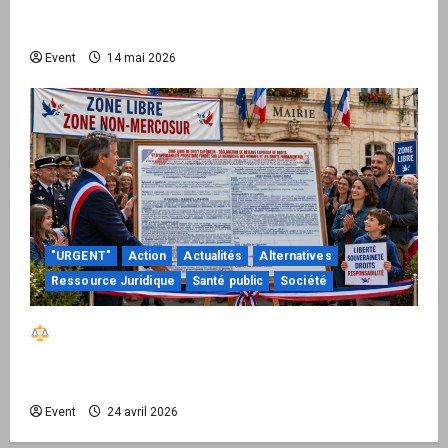
national pour demander des comptes avant
septembre 2026
Event
14 mai 2026
"URGENT"
Action
Actualités
Alternatives
Ressource Juridique
Santé public
Société
Réactiver le droit par la base – Zone Libre
passe à l’action : le kit national d’activation
mairie est disponible
Event
24 avril 2026