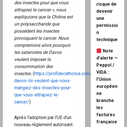
des insectes pour que vous
risque de
attrapiez le cancer », nous
devenir
expliquions que la Chitine est
une
un polysaccharide que
permissio
possèdent les insectes
n
provoquant le cancer. Nous
technique
comprenions alors pourquoi
Note
les satanistes de Davos
d’alerte —
veulent imposer la
Peppol /
consommation des
ViDA :
insectes.
(
https://profidecatholica.com/2023/01/25/a-
l’Union
davos-ils-veulent-que-vous-
européen
mangiez-des-insectes-pour-
ne
que-vous-attrapiez-le-
branche
cancer/
)
les
factures
Après l’adoption par l’UE d’un
française
nouveau règlement autorisant