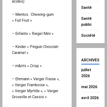
acides)
Santé
– Mentos : Chewing-gum
Santé
« Full Fruit »
public
– Enfants « Riegel Mini »
Société
– Kinder « Pinguin Chocolat-
Caramel »
ARCHIVES
– m&m’s « Crisp »
juillet
2026
– Ehrmann « Verger Fraise »,
« Verger Framboise »,
mai 2026
« Verger Myrtille », « Verger
Groseille et Cassis ».
avril 2026