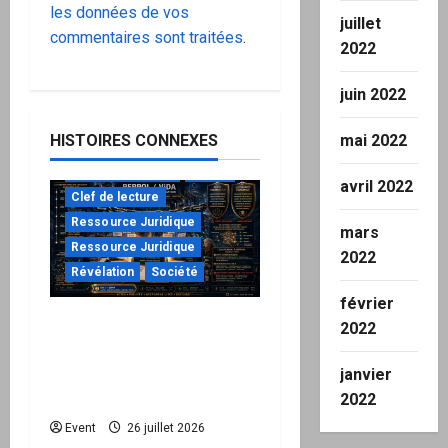
les données de vos
juillet
commentaires sont traitées
.
2022
juin 2022
HISTOIRES CONNEXES
mai 2022
à ne pas manquer
Action
avril 2022
Clef de lecture
Ressource Juridique
mars
Ressource Juridique
2022
Révélation
Société
février
Peppol / ViDA : ils ont
2022
verrouillé la facturation,
le Kit 1 ouvre le dossier
janvier
de leurs responsabilités
2022
"URGENT"
Event
26 juillet 2026