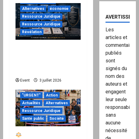
à ne pas manquer
Alternatives
économie
AVERTISSEME
Ressource Juridique
Ressource Juridique
Les
Révélation
articles et
commentaires
Peppol / ViDA : quand le
publiés
droit de facturer risque
sont
de devenir une
signés du
permission technique
nom des
Event
3 juillet 2026
auteurs et
engagent
"URGENT"
Action
leur seule
Actualités
Alternatives
responsabilité,
Ressource Juridique
sans
Santé public
Société
aucune
nécessité
Réactiver le droit par
de