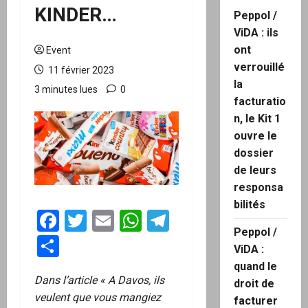
KINDER…
Peppol /
ViDA : ils
ont
Event
verrouillé
11 février 2023
la
3 minutes lues
0
facturatio
n, le Kit 1
ouvre le
dossier
de leurs
responsa
bilités
Facebook
Twitter
Email
WhatsApp
Telegram
Peppol /
Partager
ViDA :
quand le
Dans l’article « A Davos, ils
droit de
veulent que vous mangiez
facturer