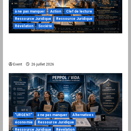
à ne pas manquer
Action
Clef de lecture
Ressource Juridique
Ressource Juridique
Révélation
Société
Peppol / ViDA : ils ont verrouillé la facturation,
le Kit 1 ouvre le dossier de leurs
responsabilités
Event
26 juillet 2026
"URGENT"
à ne pas manquer
Alternatives
économie
Ressource Juridique
Ressource Juridique
Révélation