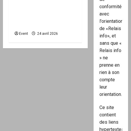
la base – Zone Libre
conformité
passe à l’action : le kit
avec
national d’activation
l'orientation
mairie est disponible
de «Relais
Event
24 avril 2026
info», et
sans que «
Relais info
» ne
prenne en
rien à son
compte
leur
orientation.
Ce site
contient
des liens
hypertextes