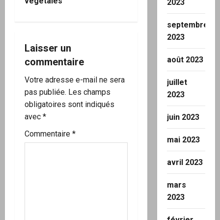
végétales
2023
a
septembre
t
2023
i
Laisser un
août 2023
commentaire
o
Votre adresse e-mail ne sera
juillet
n
pas publiée.
Les champs
2023
obligatoires sont indiqués
d
avec
*
juin 2023
’
Commentaire
*
mai 2023
a
avril 2023
r
mars
t
2023
i
février