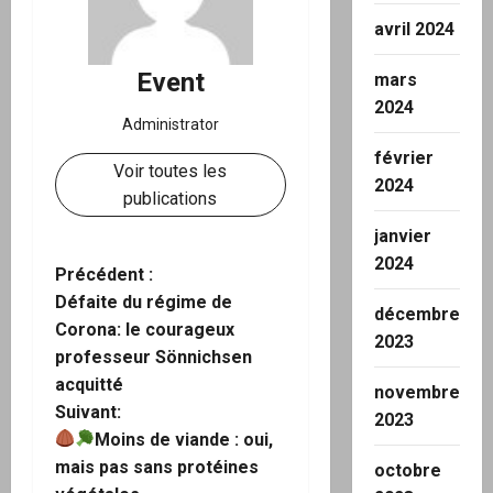
avril 2024
Event
mars
2024
Administrator
février
Voir toutes les
2024
publications
janvier
2024
N
Précédent :
Défaite du régime de
décembre
a
Corona: le courageux
2023
professeur Sönnichsen
v
acquitté
novembre
i
Suivant:
2023
Moins de viande : oui,
g
mais pas sans protéines
octobre