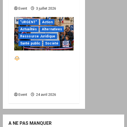
permission technique
Event
3 juillet 2026
"URGENT"
Action
Actualités
Alternatives
Ressource Juridique
Santé public
Société
Réactiver le droit par
la base – Zone Libre
passe à l’action : le kit
national d’activation
mairie est disponible
Event
24 avril 2026
A NE PAS MANQUER