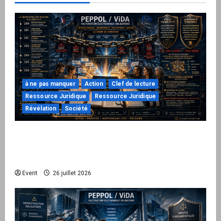
à ne pas manquer
Action
Clef de lecture
Ressource Juridique
Ressource Juridique
Révélation
Société
Peppol / ViDA : ils ont verrouillé la facturation,
le Kit 1 ouvre le dossier de leurs
responsabilités
Event
26 juillet 2026