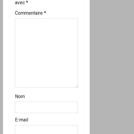
avec
*
d
Commentaire
*
’
a
r
t
i
c
l
Nom
e
E-mail