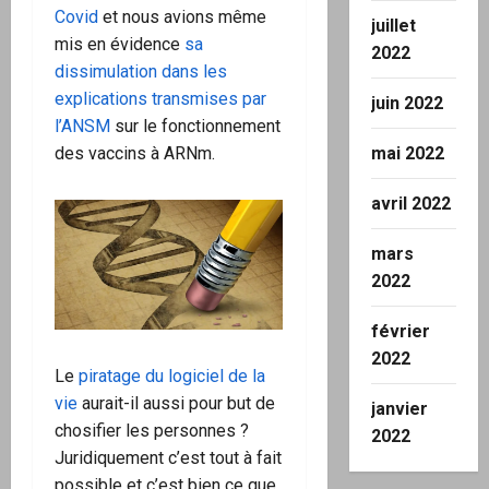
Covid
et nous avions même
juillet
mis en évidence
sa
2022
dissimulation dans les
explications transmises par
juin 2022
l’ANSM
sur le fonctionnement
des vaccins à ARNm.
mai 2022
avril 2022
mars
2022
février
2022
Le
piratage du logiciel de la
vie
aurait-il aussi pour but de
janvier
chosifier les personnes ?
2022
Juridiquement c’est tout à fait
possible et c’est bien ce que