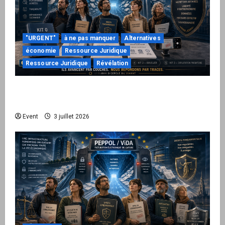
"URGENT"
à ne pas manquer
Alternatives
économie
Ressource Juridique
Ressource Juridique
Révélation
Peppol / ViDA : quand le droit de facturer
risque de devenir une permission technique
Event
3 juillet 2026