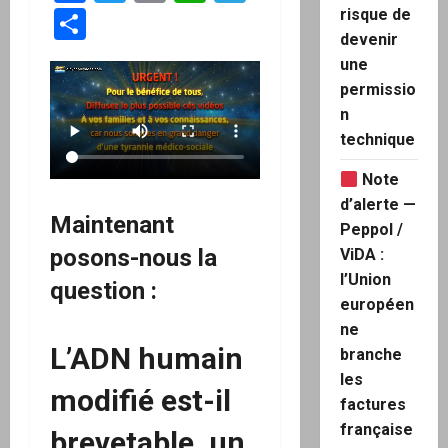
Partager
risque de
devenir
une
permissio
n
technique
Note
d’alerte —
Maintenant
Peppol /
posons-nous la
ViDA :
l’Union
question :
européen
ne
L’ADN humain
branche
les
modifié est-il
factures
française
brevetable, un