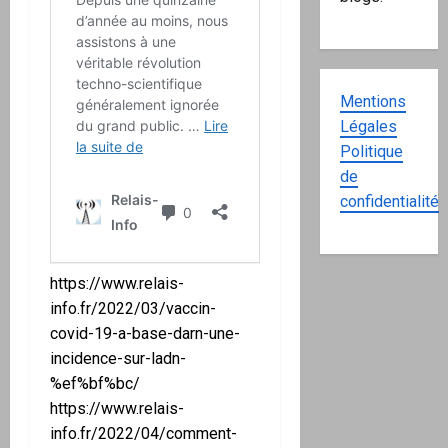
Mentions
Légales
Politique
de
confidentialité
https://www.relais-
info.fr/2022/03/vaccin-
covid-19-a-base-darn-une-
incidence-sur-ladn-
%ef%bf%bc/
https://www.relais-
info.fr/2022/04/comment-