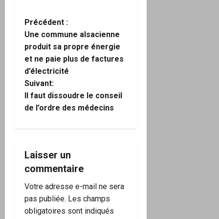
N
Précédent :
Une commune alsacienne
a
produit sa propre énergie
et ne paie plus de factures
v
d’électricité
i
Suivant:
Il faut dissoudre le conseil
g
de l’ordre des médecins
a
t
Laisser un
i
commentaire
o
Votre adresse e-mail ne sera
pas publiée.
Les champs
n
obligatoires sont indiqués