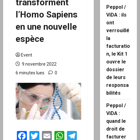
transforment
Peppol /
l’Homo Sapiens
ViDA : ils
ont
en une nouvelle
verrouillé
espèce
la
facturatio
n, le Kit 1
Event
ouvre le
9 novembre 2022
dossier
6 minutes lues
0
de leurs
responsa
bilités
Peppol /
ViDA :
quand le
droit de
Facebook
Twitter
Email
WhatsApp
Telegram
facturer