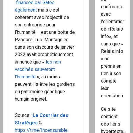
financée par Gates
conformité
également
mais c’est
avec
cohérent avec l’objectif de
l'orientation
son entreprise pour
de «Relais
l’humanité – est une boite de
info», et
Pandore. Luc Montagnier
sans que «
dans son discours de janvier
Relais info
2022 avait prophétiquement
» ne
annoncé que «
les non
prenne en
vaccinés sauveront
rien à son
l’humanité
», au moins
compte
peuvent-ils être les gardiens
leur
du patrimoine génétique
orientation.
humain originel.
Ce site
Source :
Le Courrier des
contient
Stratèges
&
des liens
https://t.me/Incensurable
hypertextes