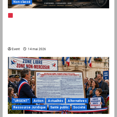
Non classé
Note d’alerte — Peppol / ViDA : l’Union
européenne branche les factures françaises
sur une infrastructure internationale + kit
national pour demander des comptes avant
septembre 2026
Event
14 mai 2026
"URGENT"
Action
Actualités
Alternatives
Ressource Juridique
Santé public
Société