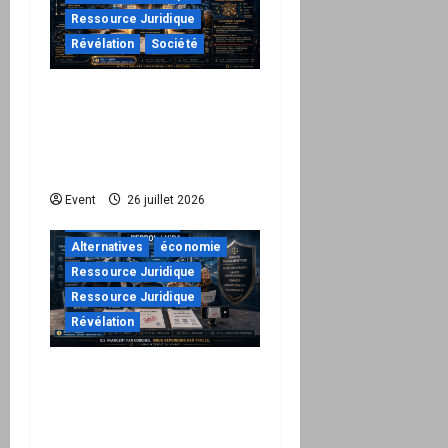
Ressource Juridique
Révélation
Société
Peppol / ViDA : ils ont
verrouillé la facturation,
le Kit 1 ouvre le dossier
de leurs responsabilités
"URGENT"
Event
26 juillet 2026
à ne pas manquer
Alternatives
économie
Ressource Juridique
Ressource Juridique
Révélation
Peppol / ViDA : quand le
droit de facturer risque
de devenir une