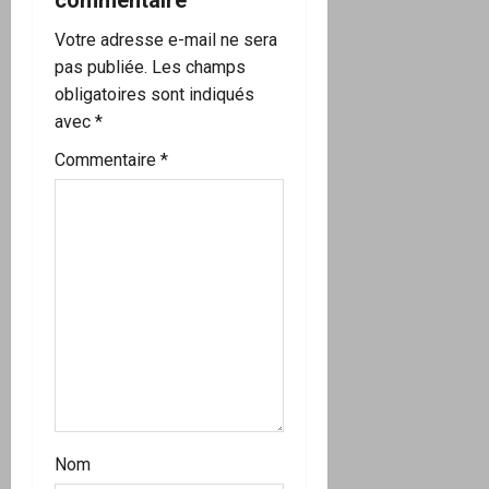
commentaire
n
Votre adresse e-mail ne sera
d
pas publiée.
Les champs
’
obligatoires sont indiqués
avec
*
a
Commentaire
*
r
t
i
c
l
e
Nom