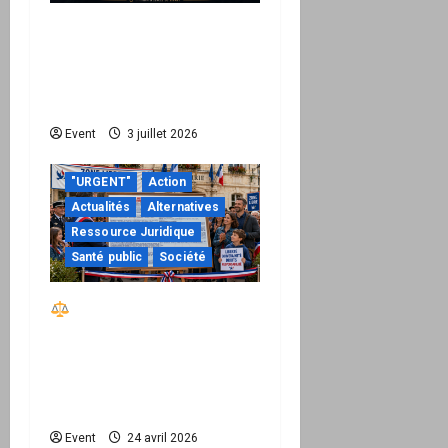
Peppol / ViDA : quand le
droit de facturer risque
de devenir une
permission technique
Event
3 juillet 2026
"URGENT"
Action
Actualités
Alternatives
Ressource Juridique
Santé public
Société
Réactiver le droit par
la base – Zone Libre
passe à l’action : le kit
national d’activation
mairie est disponible
Event
24 avril 2026