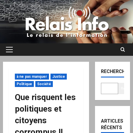
Aller
au
contenu
Menu
principal
RECHERCHER
à ne pas manquer
Justice
Politique
Société
Recher
Que risquent les
politiques et
citoyens
ARTICLES
RÉCENTS
corrompus !!