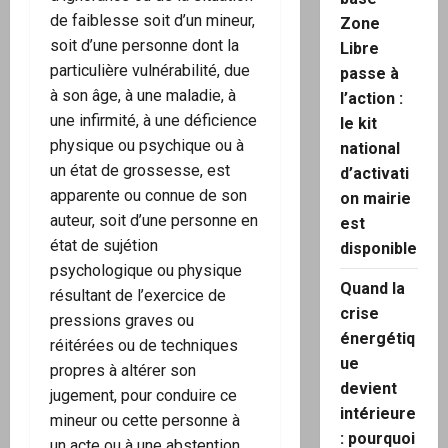
de faiblesse soit d’un mineur,
Zone
soit d’une personne dont la
Libre
particulière vulnérabilité, due
passe à
à son âge, à une maladie, à
l’action :
une infirmité, à une déficience
le kit
physique ou psychique ou à
national
un état de grossesse, est
d’activati
apparente ou connue de son
on mairie
auteur, soit d’une personne en
est
état de sujétion
disponible
psychologique ou physique
Quand la
résultant de l’exercice de
crise
pressions graves ou
énergétiq
réitérées ou de techniques
ue
propres à altérer son
devient
jugement, pour conduire ce
intérieure
mineur ou cette personne à
: pourquoi
un acte ou à une abstention