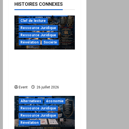
HISTOIRES CONNEXES
à ne pas manquer
Action
Clef de lecture
Ressource Juridique
Ressource Juridique
Révélation
Société
Peppol / ViDA : ils ont
verrouillé la facturation,
le Kit 1 ouvre le dossier
de leurs responsabilités
"URGENT"
Event
26 juillet 2026
à ne pas manquer
Alternatives
économie
Ressource Juridique
Ressource Juridique
Révélation