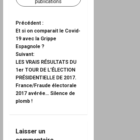
publications
N
Précédent :
Et si on comparait le Covid-
a
19 avec la Grippe
Espagnole ?
v
Suivant:
i
LES VRAIS RÉSULTATS DU
1er TOUR DE L’ÉLECTION
g
PRÉSIDENTIELLE DE 2017.
France/Fraude électorale
a
2017 avérée… Silence de
plomb !
t
i
o
Laisser un