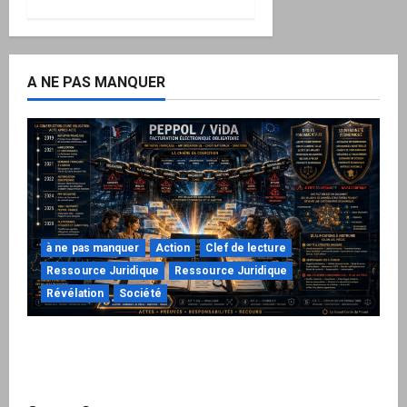
A NE PAS MANQUER
à ne pas manquer
Action
Clef de lecture
Ressource Juridique
Ressource Juridique
Révélation
Société
Peppol / ViDA : ils ont verrouillé la facturation,
le Kit 1 ouvre le dossier de leurs
responsabilités