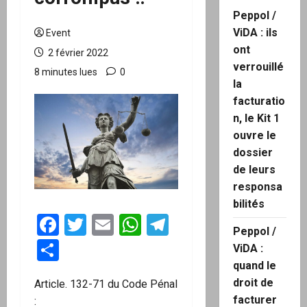
Peppol /
ViDA : ils
Event
ont
2 février 2022
verrouillé
8 minutes lues
0
la
facturatio
n, le Kit 1
ouvre le
dossier
de leurs
responsa
bilités
Facebook
Twitter
Email
WhatsApp
Telegram
Peppol /
Partager
ViDA :
quand le
droit de
Article. 132-71 du Code Pénal
facturer
: