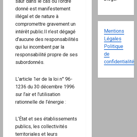
sauf dans le cas où l’ordre
donné est manifestement
illégal et de nature à
compromettre gravement un
Mentions
intérêt public.Il n’est dégagé
Légales
d’aucune des responsabilités
Politique
qui lui incombent par la
de
responsabilité propre de ses
confidentialité
subordonnés.
L’article 1er de la loi n° 96-
1236 du 30 décembre 1996
sur l’air et l’utilisation
rationnelle de l’énergie :
L’État et ses établissements
publics, les collectivités
territoriales et leurs