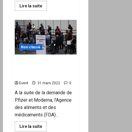
En
Lire la suite
savoir
plus
sur
Pendant
que
les
projecteurs
sont
braqués
sur
Non classé
l’Ukraine
le
programme
Vaccin Covid: un consultant
du
«Great
de l’OMS reconnaît
Reset»
l’inutilité de la 4è dose
continue
sa
Event
31 mars 2022
0
route
A la suite de la demande de
Pfizer et Moderna, l’Agence
des aliments et des
médicaments (FDA)...
En
Lire la suite
savoir