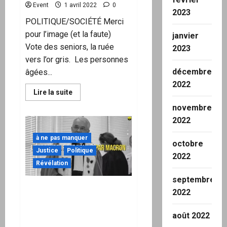
Event
1 avril 2022
0
2023
POLITIQUE/SOCIÉTÉ Merci
pour l’image (et la faute)
janvier
Vote des seniors, la ruée
2023
vers l’or gris. Les personnes
décembre
âgées...
2022
En
Lire la suite
savoir
plus
novembre
sur
2022
Les
infos
et
à ne pas manquer
news
octobre
du
Justice
Politique
2022
1er
avril
Révélation
2022
Du
septembre
site
SCANDALEUX ! Emmanuel
« Les
2022
Moutons
MACRON, impliqué dans
Enragés »
l’Affaire ALSTOM, a lui-
août 2022
même nommé Jean-