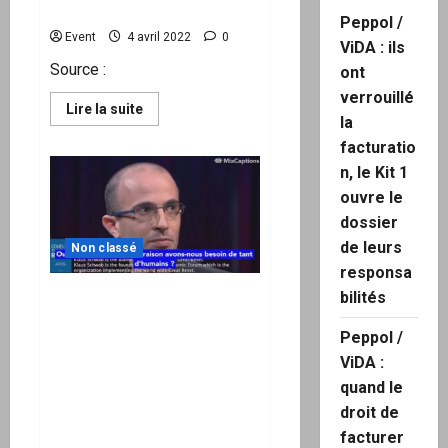
soignants « fantômes »
Peppol /
Event
4 avril 2022
0
ViDA : ils
Source :
ont
verrouillé
En
Lire la suite
la
savoir
plus
facturatio
sur
Discours
n, le Kit 1
du
Docteur
ouvre le
Louis
Fouché
dossier
concernant
de leurs
les
Non classé
soignants
responsa
suspendus
:
bilités
Yuval Noah Harari,
Les
soignants
conseiller principal de
« fantômes »
Peppol /
Klaus SCHWAB : « Pour
ViDA :
quelle raison nous avons
besoin de tant d’humains ?
quand le
Une classe INUTILE ? »
droit de
Sommes-nous des rats de
facturer