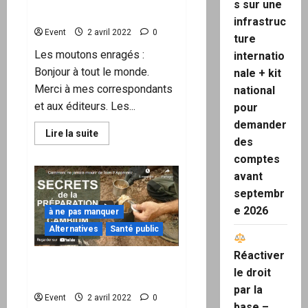
s sur une
tant
site Les Moutons Enragés
d’humains
infrastruc
?
Event
2 avril 2022
0
Une
ture
classe
Les moutons enragés :
internatio
INUTILE
? »
Bonjour à tout le monde.
nale + kit
Sommes-
nous
Merci à mes correspondants
national
des
rats
et aux éditeurs. Les...
pour
de
laboratoire
demander
pour
En
Lire la suite
des
eux
savoir
?
plus
comptes
sur
Les
avant
infos
du
septembr
2
avril
e 2026
à ne pas manquer
2022
du
Alternatives
Santé public
site
Les
Réactiver
Moutons
Comment ne jamais mourir
Enragés
le droit
de faim ?
par la
Event
2 avril 2022
0
base –