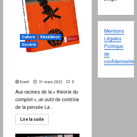
Mentions
Culture
Révélation
Légales
Société
Politique
de
Préface d’un livre sur « la
confidentialité
théorie du complot » avec
J. D. Michel
Event
31 mars 2022
0
Aux racines de la « théorie du
complot », un outil de contrôle
de la pensée La...
En
Lire la suite
savoir
plus
sur
Préface