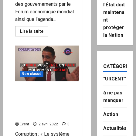
des gouvernements par le
l’État doit
Forum économique mondial
maintena
ainsi que l’agenda...
nt
protéger
En
Lire la suite
la Nation
savoir
plus
sur
Un
sénateur
australien
dénonce
l’infiltration
CATÉGORIES
du
Forum
Non classé
Economique
"URGENT"
Mondial
Corruption & Orientation
à ne pas
des colères : « On m’a
manquer
proposé 50 000 euros pour
crée un faux mouvement
Action
social »
Event
2 avril 2022
0
Actualités
Corruption : « Le système