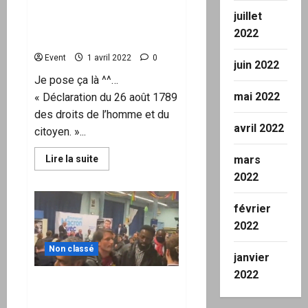
François Bohnert, le
juillet
procureur financier qui doit
2022
instruire le dossier…
Event
1 avril 2022
0
juin 2022
Je pose ça là ^^…
mai 2022
« Déclaration du 26 août 1789
des droits de l’homme et du
avril 2022
citoyen. »...
En
Lire la suite
mars
savoir
2022
plus
sur
SCANDALEUX
!
février
Emmanuel
2022
MACRON,
impliqué
dans
Non classé
l’Affaire
janvier
ALSTOM,
a
2022
Vidéo choc d’un homme
lui-
même
violemment évacué après
nommé