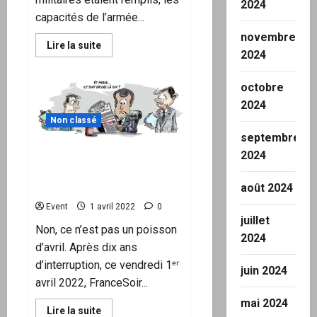
2024
capacités de l’armée...
novembre
En
Lire la suite
2024
savoir
plus
sur
Puisque
octobre
la
Russie
2024
a
Non classé
négocié,
les
septembre
Ukrainiens
repartent
2024
Édition spéciale FranceSoir
au
du 1er avril : « L’homme qui
combat
n’aimait pas la France »
août 2024
Event
1 avril 2022
0
juillet
Non, ce n’est pas un poisson
2024
d’avril. Après dix ans
d’interruption, ce vendredi 1ᵉʳ
juin 2024
avril 2022, FranceSoir...
mai 2024
En
Lire la suite