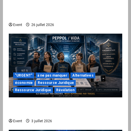
Peppol / ViDA : ils ont verrouillé la facturation,
le Kit 1 ouvre le dossier de leurs
responsabilités
Event
26 juillet 2026
"URGENT"
à ne pas manquer
Alternatives
économie
Ressource Juridique
Ressource Juridique
Révélation
Peppol / ViDA : quand le droit de facturer
risque de devenir une permission technique
Event
3 juillet 2026