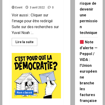
laboratoire pour eux ?
risque de
Event
3 avril 2022
0
devenir
une
Voir aussi : Cliquer sur
permissio
l’image pour être redirigé
n
Suite sur des recherches sur
technique
Yuval Noah :...
Note
En
Lire la suite
savoir
d’alerte —
plus
sur
Peppol /
Yuval
Noah
ViDA :
Harari,
conseiller
l’Union
principal
européen
de
Klaus
ne
SCHWAB
:
branche
« Pour
quelle
les
raison
Non classé
nous
factures
avons
française
besoin
Les infos du 2 avril 2022 du
de