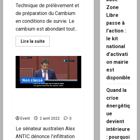
Technique de prélèvement et
Zone
de préparation du Cambium
Libre
en conditions de survie. Le
passe à
cambium est abondant tout...
l’action :
le kit
En
Lire la suite
savoir
national
plus
d’activati
sur
Comment
on mairie
ne
jamais
est
mourir
de
disponible
faim
Non classé
?
Quand la
Un sénateur australien
crise
dénonce l’infiltration du
énergétiq
Forum Economique Mondial
ue
Event
2 avril 2022
0
devient
Le sénateur australien Alex
intérieure
ANTIC dénonce l’infiltration
: pourquoi