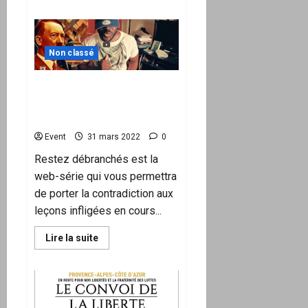
plus
sur
Vaccin
Covid:
un
Non classé
consultant
de
l’OMS
reconnaît
Restez débranchés ! –
l’inutilité
Épisode 1 – La Seconde
de
la
Guerre mondiale
4è
dose
Event
31 mars 2022
0
Restez débranchés est la
web-série qui vous permettra
de porter la contradiction aux
leçons infligées en cours...
En
Lire la suite
savoir
plus
sur
Restez
débranchés
!
–