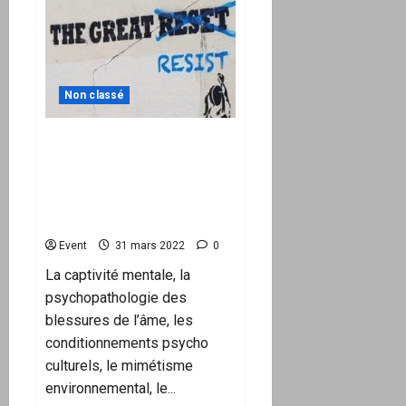
Le
pass
sanitaire,
cette
invention
orwellienne
liberticide,
par
Non classé
Yassine
Adrou
Pendant que les
projecteurs sont braqués
sur l’Ukraine le programme
du «Great Reset» continue
sa route
Event
31 mars 2022
0
La captivité mentale, la
psychopathologie des
blessures de l’âme, les
conditionnements psycho
culturels, le mimétisme
environnemental, le...