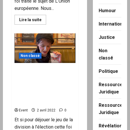
foi traite le sujet de L’Union
européenne. Nous...
Humour
En
Lire la suite
International
savoir
plus
sur
Restez
Justice
débranchés
!
–
Non
Épisode
Non classé
2
classé
–
L’Union
européenne
Si nous nous mobilisons
Politique
pas « TOUS » autour d’un
même candidat, nous le
Ressource
peuple, Le «Tous sauf
Juridique
Macron, ça donnera
Macron… » Marijane
Ressource
Event
2 avril 2022
0
Juridique
Et si pour déjouer le jeu de la
Révélation
division à l’élection cette foi