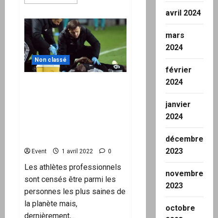
savoir
plus
avril 2024
sur
Édition
spéciale
mars
FranceSoir
du
2024
1er
avril
Non classé
:
février
« L’homme
qui
2024
n’aimait
Les athlètes vaccinés
pas
tombent comme des
la
janvier
France »
mouches, les experts
attribuent les problèmes
2024
cardiaques aux « sifflets
d’arbitre »
décembre
2023
Event
1 avril 2022
0
Les athlètes professionnels
novembre
sont censés être parmi les
2023
personnes les plus saines de
la planète mais,
octobre
dernièrement,...