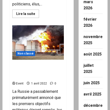
mars
politiciens, élus,...
2026
En
Lire la suite
savoir
février
plus
sur
2026
Appel
du
2
novembre
avril
2022:
2025
les
Français
parlent
Non classé
août 2025
aux
Français.
juillet
Puisque la Russie a
négocié, les Ukrainiens
2025
repartent au combat
juin 2025
Event
1 avril 2022
0
La Russie a passablement
avril 2025
prématurément annoncé que
les premiers objectifs
décembre
militaires étaient remplis, les