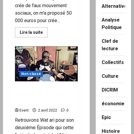
crée de faux mouvement
Alternatives
sociaux, on m’a proposé 50
Analyse
000 euros pour crée...
Politique
En
Lire la suite
savoir
plus
Clef de
sur
lecture
Corruption
&
Orientation
des
Collectifs
colères
:
« On
Non classé
Culture
m’a
proposé
50
Restez débranchés ! –
DICRIM
000
euros
Épisode 2 – L’Union
pour
européenne
crée
économie
un
Event
2 avril 2022
0
faux
mouvement
Epic
Retrouvons Wat ari pour son
social »
deuxième Épisode qui cette
Histoire