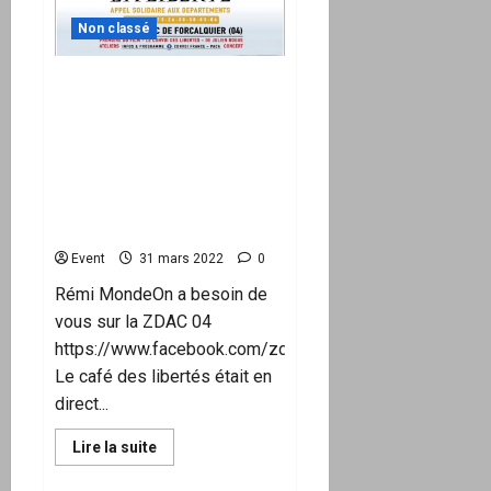
Épisode
1
Non classé
–
La
Seconde
« Action » Convoi de la
Guerre
mondiale
Liberté PACA – « En route
pour nos libertés et la
Fraternité des Luttes » Le
09/04 « DIRECTION LA
ZDAC DE FORCALQUIER
(04) »
Event
31 mars 2022
0
Rémi MondeOn a besoin de
vous sur la ZDAC 04
https://www.facebook.com/zdac04/
Le café des libertés était en
direct...
En
Lire la suite
savoir
plus