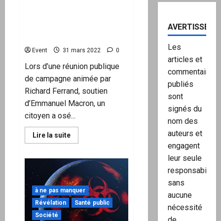
Jean-
avoir évoqué l’affaire
François
McKinsey lors d’une
Bohnert,
le
réunion de soutien à
AVERTISSEME
procureur
Emmanuel Macron
financier
qui
Les
Event
31 mars 2022
0
doit
instruire
articles et
le
Lors d’une réunion publique
commentaires
dossier…
de campagne animée par
publiés
Richard Ferrand, soutien
sont
d’Emmanuel Macron, un
signés du
citoyen a osé...
nom des
auteurs et
En
Lire la suite
savoir
engagent
plus
sur
leur seule
Vidéo
choc
responsabilité,
d’un
sans
homme
violemment
à ne pas manquer
aucune
évacué
Révélation
Santé public
après
nécessité
avoir
Société
évoqué
de