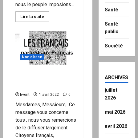
nous le peuple imposions...
Santé
En
Lire la suite
savoir
Santé
plus
sur
public
Si
nous
nous
Société
mobilisons
pas
« TOUS »
Non classé
autour
d’un
même
Appel du 2 avril 2022: les
candidat,
nous
ARCHIVES
Français parlent aux
le
peuple,
Français.
juillet
Le
«Tous
Event
1 avril 2022
0
2026
sauf
Macron,
Mesdames, Messieurs, Ce
ça
donnera
mai 2026
message vous concerne
Macron… »
tous , nous vous remercions
Marijane
avril 2026
de le diffuser largement
Citoyens français,