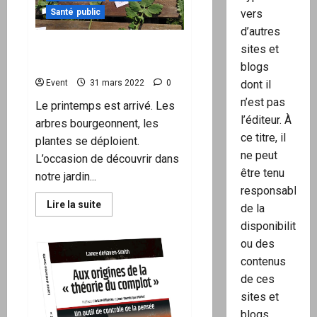
de
vers
Santé public
l’histoire:
La
d’autres
base
de
À la rencontre des plantes
sites et
données
comestibles et médicinales
est
blogs
erronée.
dont il
Event
31 mars 2022
0
Il
n’y
n’est pas
a
Le printemps est arrivé. Les
jamais
l’éditeur. À
arbres bourgeonnent, les
eu
de
ce titre, il
plantes se déploient.
pandémie.
Les
ne peut
L’occasion de découvrir dans
mandats
être tenu
Covid,
notre jardin...
y
responsable
compris
le
En
Lire la suite
de la
vaccin,
savoir
sont
plus
disponibilité
invalides.
sur
ou des
À
la
contenus
rencontre
des
de ces
plantes
comestibles
sites et
et
médicinales
blogs.