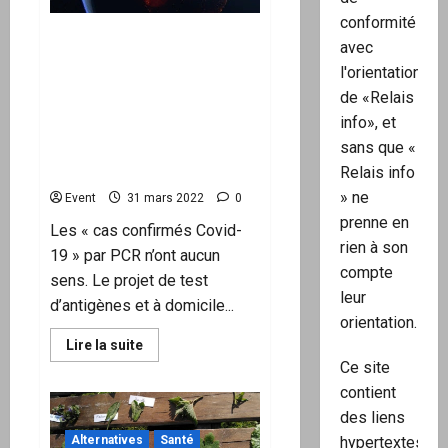
l’affaire
conformité
McKinsey
lors
Le plus gros mensonge de
avec
d’une
l’histoire: La base de
réunion
l'orientation
de
données est erronée. Il n’y
soutien
de «Relais
a jamais eu de pandémie.
à
Emmanuel
info», et
Les mandats Covid, y
Macron
sans que «
compris le vaccin, sont
invalides.
Relais info
» ne
Event
31 mars 2022
0
prenne en
Les « cas confirmés Covid-
rien à son
19 » par PCR n’ont aucun
compte
sens. Le projet de test
leur
d’antigènes et à domicile...
orientation.
En
Lire la suite
savoir
Ce site
plus
sur
contient
Le
plus
des liens
gros
hypertextes
Alternatives
Santé
mensonge