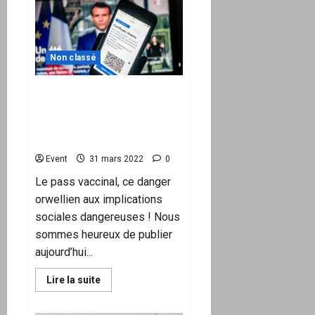
d’un
livre
sur
« la
théorie
du
Non classé
complot »
avec
J.
Le pass sanitaire, cette
D.
Michel
invention orwellienne
liberticide, par Yassine
Adrou
Event
31 mars 2022
0
Le pass vaccinal, ce danger
orwellien aux implications
sociales dangereuses ! Nous
sommes heureux de publier
aujourd’hui...
En
Lire la suite
savoir
plus
sur