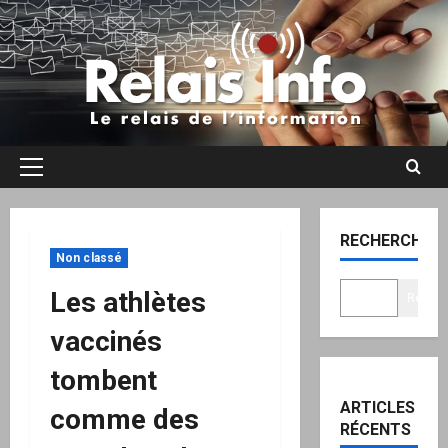
Aller
au
contenu
Menu
principal
RECHERCHER
Non classé
Les athlètes
Recher
vaccinés
tombent
ARTICLES
comme des
RÉCENTS