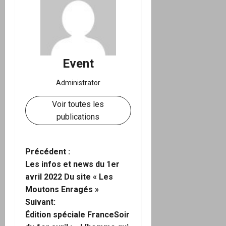
Event
Administrator
Voir toutes les
publications
N
Précédent :
Les infos et news du 1er
a
avril 2022 Du site « Les
Moutons Enragés »
v
Suivant:
i
Édition spéciale FranceSoir