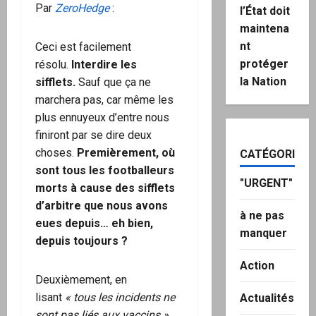
Par
ZeroHedge
:
l’État doit
maintena
nt
Ceci est facilement
protéger
résolu.
Interdire les
la Nation
sifflets.
Sauf que ça ne
marchera pas, car même les
plus ennuyeux d’entre nous
finiront par se dire deux
choses.
Premièrement, où
CATÉGORIES
sont tous les footballeurs
"URGENT"
morts à cause des sifflets
d’arbitre que nous avons
à ne pas
eues depuis… eh bien,
manquer
depuis toujours ?
Action
Deuxièmement, en
lisant
« tous les incidents ne
Actualités
sont pas liés aux vaccins »
,