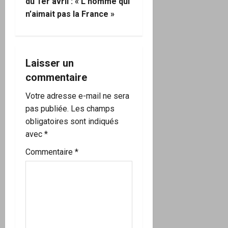
du 1er avril : « L’homme qui
g
n’aimait pas la France »
a
t
Laisser un
i
commentaire
o
Votre adresse e-mail ne sera
pas publiée.
Les champs
n
obligatoires sont indiqués
avec
*
d
Commentaire
*
’
a
r
t