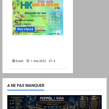
Non classé
1er mai : Grand bal
populaire avec HK à Die
(26)
Event
1 mai 2022
0
A NE PAS MANQUER