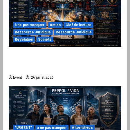
à ne pas manquer
Action
Clef de lecture
Ressource Juridique
Ressource Juridique
Révélation
Société
Peppol / ViDA : ils ont verrouillé la facturation,
le Kit 1 ouvre le dossier de leurs
responsabilités
Event
26 juillet 2026
"URGENT"
à ne pas manquer
Alternatives