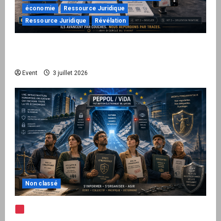
économie
Ressource Juridique
Ressource Juridique
Révélation
Peppol / ViDA : quand le droit de facturer
risque de devenir une permission technique
Event
3 juillet 2026
Non classé
Note d’alerte — Peppol / ViDA : l’Union