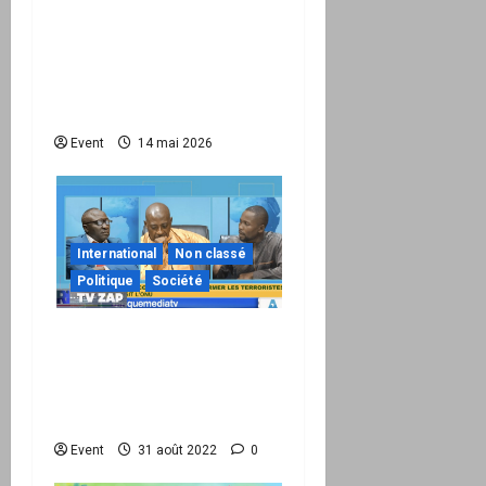
une infrastructure
internationale + kit
national pour demander
des comptes avant
septembre 2026
Event
14 mai 2026
International
Non classé
Politique
Société
Réseau International TV
Le Zap du 29.08 : Le Mali
vient de réaliser un «
tsunami » à l’ONU
Event
31 août 2022
0