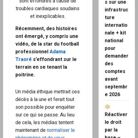
sont effondrés à cause de
s sur une
troubles cardiaques soudains
infrastruc
et inexplicables.
ture
internatio
Récemment, des histoires
nale + kit
ont émergé, y compris une
national
vidéo, de la star du football
pour
professionnel
Adama
demander
Traoré
s’effondrant sur le
des
terrain en se tenant la
comptes
poitrine.
avant
septembr
Un média éthique mettrait ces
e 2026
décès à la une et ferait tout
son possible pour enquêter
Réactiver
sur ce qui se passe. Au lieu
le droit
de cela, les médias tentent
par la
maintenant de
normaliser le
base –
phénomène et de vous