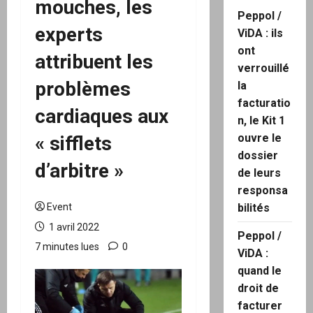
mouches, les
Peppol /
experts
ViDA : ils
ont
attribuent les
verrouillé
problèmes
la
facturatio
cardiaques aux
n, le Kit 1
ouvre le
« sifflets
dossier
d’arbitre »
de leurs
responsa
Event
bilités
1 avril 2022
Peppol /
7 minutes lues
0
ViDA :
quand le
droit de
facturer