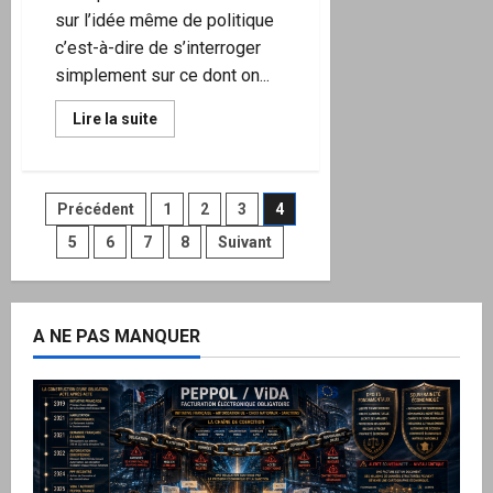
sur l’idée même de politique
c’est-à-dire de s’interroger
simplement sur ce dont on...
En
Lire la suite
savoir
plus
sur
La
« post-
Pagination
Précédent
1
2
3
4
vérité »
ou
l’avènement
5
6
7
8
Suivant
des
de
l’ère
du
publications
non-
sens
!
A NE PAS MANQUER
L’État,
la
Nation
et
la
République…