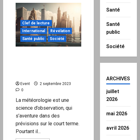
sur
Les
Santé
tireurs
de
ficelles
derrière
Clef de lecture
Santé
le
International
Révélation
public
11
septembre
Santé public
Société
Société
Mais où est passé le
changement du climat ?
Réponse : Vers les
mensonges
ARCHIVES
Event
2 septembre 2023
0
juillet
2026
La météorologie est une
science d’observation, qui
mai 2026
s’aventure dans des
prévisions sur le court terme.
avril 2026
Pourtant il...