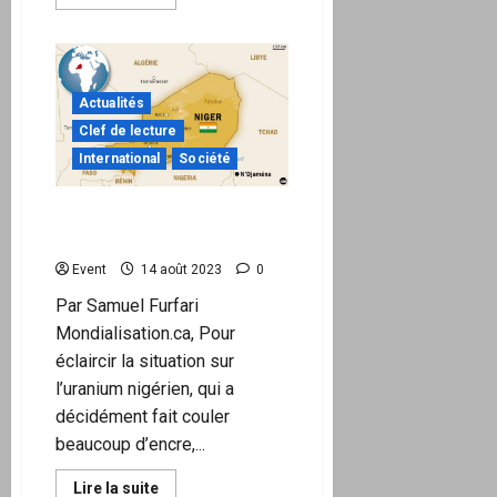
savoir
plus
sur
Un
professeur
de
Princeton,
Actualités
un
scientifique
Clef de lecture
du
International
Société
MIT
et
physicien
lauréat
Niger : exemple de
du
l’amoralité en géopolitique
prix
Nobel,
dénoncent
Event
14 août 2023
0
l’arnaque
climatique
Par Samuel Furfari
Mondialisation.ca, Pour
éclaircir la situation sur
l’uranium nigérien, qui a
décidément fait couler
beaucoup d’encre,...
En
Lire la suite