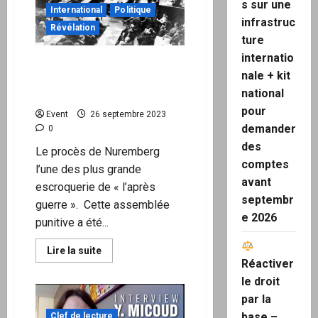
notices
s sur une
du
International
Politique
Gardasil
infrastruc
Révélation
?
ture
internatio
Le procès ou la « farce »
nale + kit
de Nuremberg, couverture
national
de l’opération paperclip
pour
Event
26 septembre 2023
demander
0
des
Le procès de Nuremberg
comptes
l’une des plus grande
avant
escroquerie de « l’après
septembr
guerre ». Cette assemblée
e 2026
punitive a été...
En
Lire la suite
savoir
Réactiver
plus
sur
le droit
Le
par la
procès
ou
base –
Clef de lecture