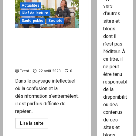
vers
Actualités
Covid
non-
d’autres
Clef de lecture
censuré
sites et
:
Santé public
Société
Le
blogs
retour
de
Ariane Bilheran & J-D
dont il
la
censure
Michel : Comment des
n’est pas
par Jean-
Gens Bien Basculent-ils
Dominique
l’éditeur. À
Michel
dans l’Adhésion à des
ce titre, il
Régimes Autoritaires ?
ne peut
Event
22 août 2023
0
être tenu
Dans le paysage intellectuel
responsable
où la confusion et la
de la
désinformation s’entremêlent,
disponibilité
il est parfois difficile de
ou des
repérer...
contenus
de ces
En
Lire la suite
sites et
savoir
plus
blogs.
sur