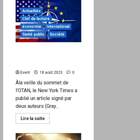
La
CEDEAO
comme
Actualités
arme
néocoloniale
Clef de lecture
françafricaine
économie
International
Santé public
Société
L’Union européenne n’a
aucune volonté politique en
propre
Event
18 août 2023
0
Àla veille du sommet de
l’OTAN, le New York Times a
publié un article signé par
deux auteurs (Gray...
En
Lire la suite
savoir
plus
sur
L’Union