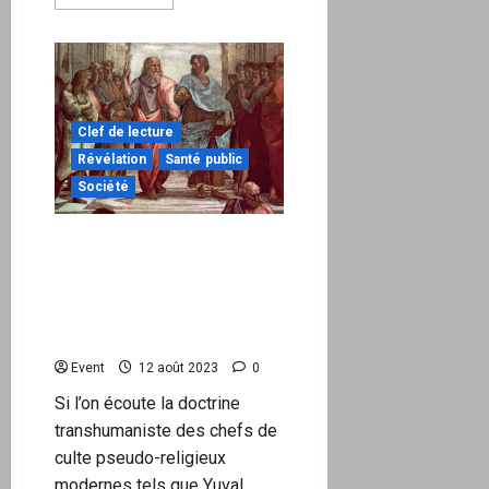
savoir
plus
sur
Niger
:
exemple
de
l’amoralité
en
Clef de lecture
géopolitique
Révélation
Santé public
Société
La société humaine est-
elle vouée à
l’anéantissement ou
sommes-nous destinés à
mieux ?
Event
12 août 2023
0
Si l’on écoute la doctrine
transhumaniste des chefs de
culte pseudo-religieux
modernes tels que Yuval