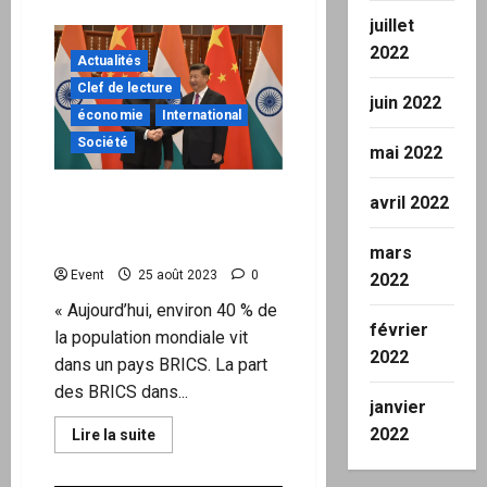
plus
sur
juillet
Le
piratage
2022
Actualités
mental
des
Clef de lecture
Français
juin 2022
depuis
économie
International
1789
Société
mai 2022
BASCULEMENT
avril 2022
GEOPOLITIQUE –
Par SosMaires
mars
Event
25 août 2023
0
2022
« Aujourd’hui, environ 40 % de
février
la population mondiale vit
2022
dans un pays BRICS. La part
des BRICS dans...
janvier
2022
En
Lire la suite
savoir
plus
sur