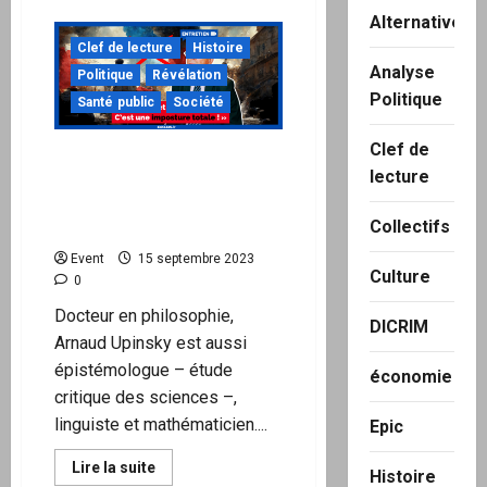
plus
sur
Alternatives
De
l’urgence
Clef de lecture
Histoire
de
Analyse
Politique
Révélation
briser
la
Politique
Santé public
Société
machine
infernale
de
Clef de
l’Union
Entretien avec Arnaud
européenne
lecture
Upinsky « On a une atrophie
du cerveau, qui n’est plus
Collectifs
capable de penser »
Event
15 septembre 2023
Culture
0
Docteur en philosophie,
DICRIM
Arnaud Upinsky est aussi
épistémologue – étude
économie
critique des sciences –,
linguiste et mathématicien....
Epic
En
Lire la suite
Histoire
savoir