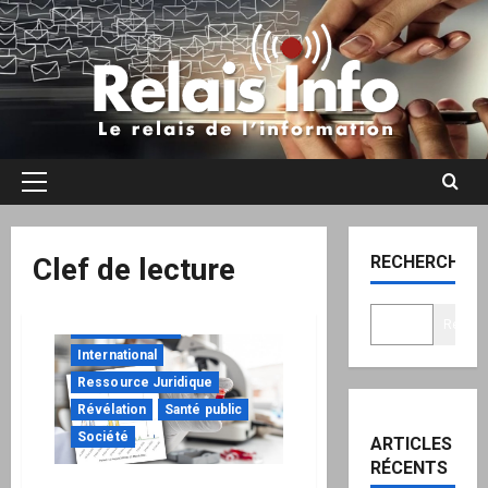
Aller
au
contenu
Menu
principal
Clef de lecture
RECHERCHER
Recher
Clef de lecture
International
Ressource Juridique
Révélation
Santé public
Société
ARTICLES
RÉCENTS