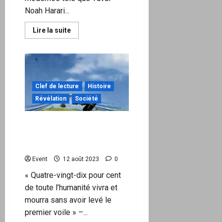
Noah Harari...
En
Lire la suite
savoir
plus
sur
La
société
humaine
est-
elle
Clef de lecture
Histoire
vouée
à
Révélation
Société
l’anéantissement
ou
sommes-
Comprendre les neuf
nous
destinés
voiles qui recouvrent
à
l’humanité
mieux
?
Event
12 août 2023
0
« Quatre-vingt-dix pour cent
de toute l’humanité vivra et
mourra sans avoir levé le
premier voile » –...