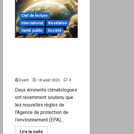
européenne
n’a
aucune
volonté
Clef de lecture
politique
en
International
Révélation
propre
Santé public
Société
Un professeur de
Princeton, un scientifique
du MIT et physicien lauréat
du prix Nobel, dénoncent
l’arnaque climatique
Event
18 août 2023
0
Deux éminents climatologues
ont récemment soutenu que
les nouvelles règles de
l’Agence de protection de
l’environnement (EPA),...
En
Lire la suite