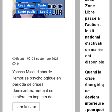
la
« farce »
Zone
Révélation
Santé
de
Nuremberg,
Libre
Santé public
Société
couverture
passe à
de
l’opération
Yoanna Micoud,
l’action :
paperclip
psychologue : Les
le kit
mécanismes de
national
manipulation des foules et
d’activati
d’ingénierie sociale sont
on mairie
connus depuis des années.
est
Event
26 septembre 2023
disponible
0
Yoanna Micoud aborde
Quand la
l’emprise psychologique en
crise
période de crises
énergétiq
dominantes, mettant en
ue
lumière les impacts de la...
devient
intérieure
En
Lire la suite
: pourquoi
savoir