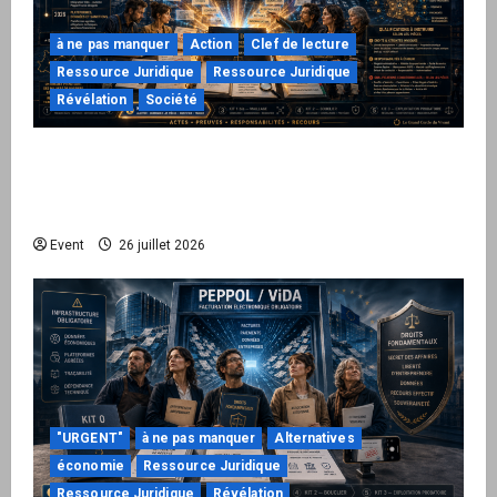
à ne pas manquer
Action
Clef de lecture
Ressource Juridique
Ressource Juridique
Révélation
Société
Peppol / ViDA : ils ont verrouillé la facturation,
le Kit 1 ouvre le dossier de leurs
responsabilités
Event
26 juillet 2026
"URGENT"
à ne pas manquer
Alternatives
économie
Ressource Juridique
Ressource Juridique
Révélation