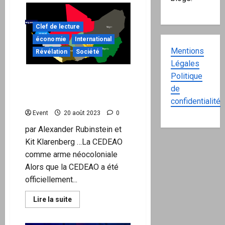
Ariane
Bilheran
&
Clef de lecture
J-
D
économie
International
Michel
:
Mentions
Révélation
Société
Comment
Légales
des
Gens
Politique
La CEDEAO comme arme
Bien
Basculent-
néocoloniale
de
ils
dans
françafricaine
confidentialité
l’Adhésion
à
Event
20 août 2023
0
des
Régimes
par Alexander Rubinstein et
Autoritaires
?
Kit Klarenberg …La CEDEAO
comme arme néocoloniale
Alors que la CEDEAO a été
officiellement...
En
Lire la suite
savoir
plus
sur