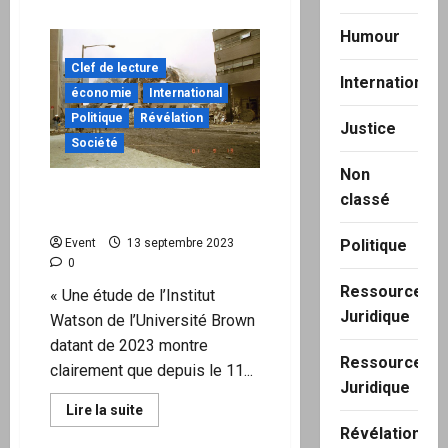
plus
sur
Humour
Entretien
avec
Arnaud
Clef de lecture
Upinsky
International
«
économie
International
On
Politique
Révélation
a
Justice
une
Société
atrophie
du
Non
cerveau,
qui
Les tireurs de ficelles
classé
n’est
derrière le 11 septembre
plus
capable
Politique
Event
13 septembre 2023
de
penser
0
»
Ressource
« Une étude de l’Institut
Juridique
Watson de l’Université Brown
datant de 2023 montre
Ressource
clairement que depuis le 11...
Juridique
En
Lire la suite
savoir
Révélation
plus