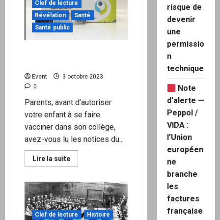
”
Clef de lecture
risque de
–
La
Révélation
Santé
devenir
deuxième
Santé public
étude
une
précédente
de
permissio
Pfizer
« PARENTS » Avez-vous lu
n
montre
les notices du Gardasil ?
que
technique
l’approbation
Event
3 octobre 2023
était
valable
0
Note
pour
des
d’alerte —
Parents, avant d’autoriser
vaccins
complètement
Peppol /
votre enfant à se faire
différents
ViDA :
vacciner dans son collège,
l’Union
avez-vous lu les notices du...
européen
En
Lire la suite
ne
savoir
plus
branche
sur
les
« PARENTS »
Avez-
factures
vous
lu
française
les
Clef de lecture
Histoire