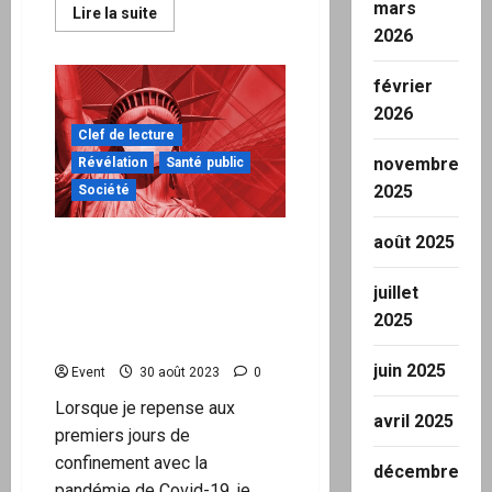
mars
En
Lire la suite
savoir
2026
plus
sur
Mais
février
où
est
2026
passé
le
Clef de lecture
changement
novembre
Révélation
Santé public
du
climat
2025
Société
?
Réponse
:
août 2025
Vers
N’oubliez jamais : Les
les
gauchistes ont montré
mensonges
juillet
leurs vraies couleurs
autoritaires pendant la
2025
crise Covid
juin 2025
Event
30 août 2023
0
Lorsque je repense aux
avril 2025
premiers jours de
confinement avec la
décembre
pandémie de Covid-19, je