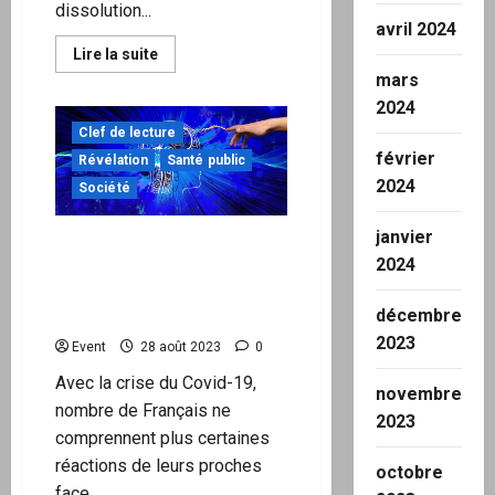
dissolution...
avril 2024
En
Lire la suite
savoir
mars
plus
sur
2024
Terre
de
Clef de lecture
racines
février
Révélation
Santé public
contre
mer
2024
Société
de
finances
–
janvier
Diego
Détournement de
Fusaro
2024
l’amygdale du cerveau :
tous hackés par le narratif
décembre
de la peur ?
2023
Event
28 août 2023
0
Avec la crise du Covid-19,
novembre
nombre de Français ne
2023
comprennent plus certaines
réactions de leurs proches
octobre
face...