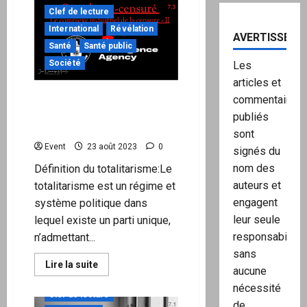
BASCULEMENT
Clef de lecture
GEOPOLITIQUE
–
International
Révélation
Par SosMaires
AVERTISSEME
Santé
Santé public
Société
Les
articles et
Covid non-censuré :
commentaires
l’industrie de la censure II
publiés
Par Jean-Dominique Michel
sont
Event
23 août 2023
0
signés du
nom des
Définition du totalitarisme:Le
auteurs et
totalitarisme est un régime et
engagent
système politique dans
leur seule
lequel existe un parti unique,
responsabilité,
n’admettant...
sans
En
Lire la suite
aucune
savoir
"URGENT"
plus
nécessité
sur
Clef de lecture
Covid
de