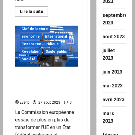
2023
En
Lire la suite
septembre
savoir
plus
2023
sur
Détournement
Clef de lecture
de
août 2023
l’amygdale
économie
International
du
Ressource Juridique
cerveau
:
juillet
Révélation
Santé public
tous
2023
hackés
Société
par
le
narratif
juin 2023
La Pologne dépose une
de
la
action en justice contre “
peur ?
mai 2023
autoritaire ” politique
climatique de l’UE
avril 2023
Event
27 août 2023
0
La Commission européenne
mars
essaie de plus en plus de
2023
transformer l’UE en un État
fédéral centralisé et...
février