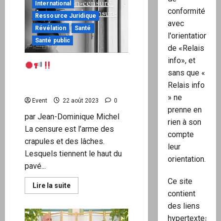
non-
International
censuré
conformité
Ressource Juridique
:
avec
l’industrie
Révélation
Santé
de
l'orientation
la
Santé public
censure
de «Relais
II
Par
info», et
Covid non-censuré :
Jean-
sans que «
Dominique
Le retour de la censure
Michel
Relais info
par Jean-Dominique Michel
» ne
Event
22 août 2023
0
prenne en
par Jean-Dominique Michel
rien à son
La censure est l’arme des
compte
crapules et des lâches.
leur
Lesquels tiennent le haut du
orientation.
pavé...
Ce site
En
Lire la suite
savoir
contient
plus
des liens
sur
hypertextes