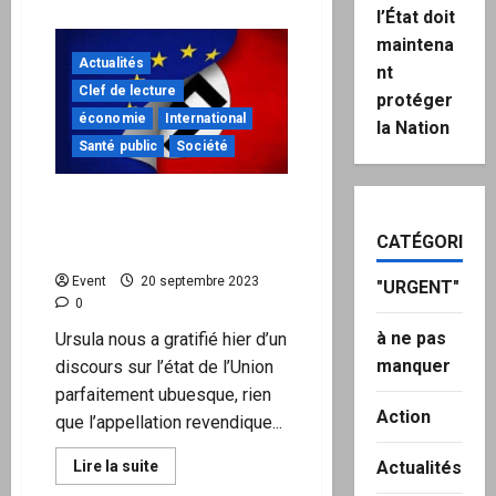
plus
l’État doit
sur
Yoanna
maintena
Micoud,
Actualités
psychologue
nt
:
Clef de lecture
protéger
Les
mécanismes
économie
International
la Nation
de
manipulation
Santé public
Société
des
foules
et
De l’urgence de briser la
d’ingénierie
sociale
machine infernale de
sont
CATÉGORIES
l’Union européenne
connus
depuis
Event
20 septembre 2023
des
"URGENT"
années.
0
à ne pas
Ursula nous a gratifié hier d’un
manquer
discours sur l’état de l’Union
parfaitement ubuesque, rien
Action
que l’appellation revendique...
En
Actualités
Lire la suite
savoir