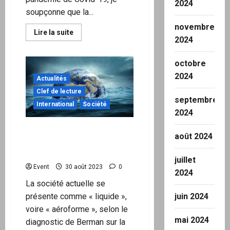
2024
soupçonne que la...
novembre
En
Lire la suite
2024
savoir
plus
sur
N’oubliez
octobre
jamais
:
2024
Actualités
Les
gauchistes
Clef de lecture
ont
septembre
montré
International
Société
leurs
2024
vraies
couleurs
Terre de racines contre
autoritaires
août 2024
pendant
mer de finances – Diego
la
Fusaro
crise
juillet
Covid
Event
30 août 2023
0
2024
La société actuelle se
juin 2024
présente comme « liquide »,
voire « aéroforme », selon le
mai 2024
diagnostic de Berman sur la