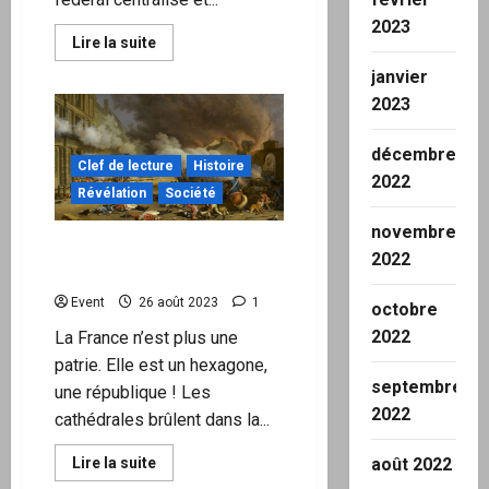
2023
En
Lire la suite
savoir
plus
janvier
sur
La
2023
Pologne
dépose
une
décembre
action
Clef de lecture
Histoire
en
2022
justice
Révélation
Société
contre
“
novembre
autoritaire
Le piratage mental des
”
2022
politique
Français depuis 1789
climatique
de
Event
26 août 2023
1
octobre
l’UE
2022
La France n’est plus une
patrie. Elle est un hexagone,
septembre
une république ! Les
2022
cathédrales brûlent dans la...
En
août 2022
Lire la suite
savoir