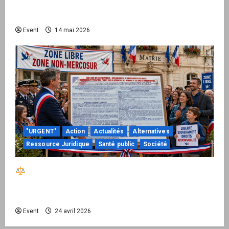
national pour demander des comptes avant
septembre 2026
Event
14 mai 2026
"URGENT"
Action
Actualités
Alternatives
Ressource Juridique
Santé public
Société
Réactiver le droit par la base – Zone Libre
passe à l’action : le kit national d’activation
mairie est disponible
Event
24 avril 2026