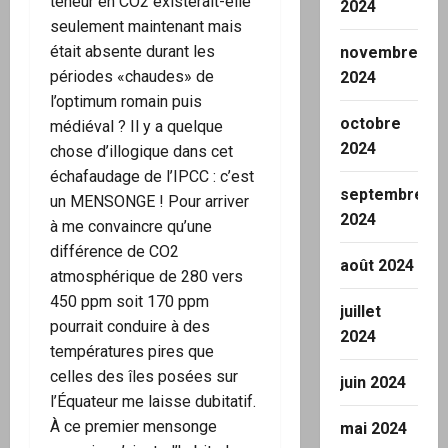
teneur en CO2 existerait-elle
2024
seulement maintenant mais
était absente durant les
novembre
périodes «chaudes» de
2024
l’optimum romain puis
octobre
médiéval ? Il y a quelque
2024
chose d’illogique dans cet
échafaudage de l’IPCC : c’est
septembre
un MENSONGE ! Pour arriver
2024
à me convaincre qu’une
différence de CO2
août 2024
atmosphérique de 280 vers
450 ppm soit 170 ppm
juillet
pourrait conduire à des
2024
températures pires que
celles des îles posées sur
juin 2024
l’Équateur me laisse dubitatif.
À ce premier mensonge
mai 2024