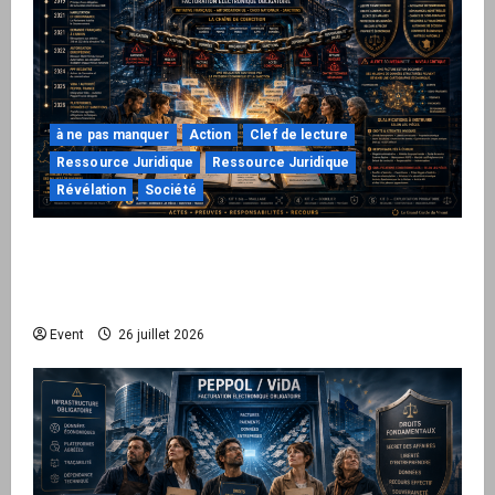
à ne pas manquer
Action
Clef de lecture
Ressource Juridique
Ressource Juridique
Révélation
Société
Peppol / ViDA : ils ont verrouillé la facturation,
le Kit 1 ouvre le dossier de leurs
responsabilités
Event
26 juillet 2026