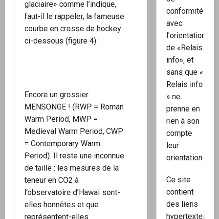
glaciaire» comme l’indique,
conformité
faut-il le rappeler, la fameuse
avec
courbe en crosse de hockey
l'orientation
ci-dessous (figure 4) :
de «Relais
info», et
sans que «
Relais info
Encore un grossier
» ne
MENSONGE ! (RWP = Roman
prenne en
Warm Period, MWP =
rien à son
Medieval Warm Period, CWP
compte
= Contemporary Warm
leur
Period). Il reste une inconnue
orientation.
de taille : les mesures de la
Ce site
teneur en CO2 à
contient
l’observatoire d’Hawaï sont-
des liens
elles honnêtes et que
hypertextes
représentent-elles