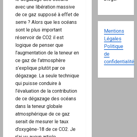
avec une libération massive
de ce gaz supposé à effet de
serre ? Alors que les océans
sont le plus important
Mentions
réservoir de CO2 il est
Légales
logique de penser que
Politique
l’augmentation de la teneur en
de
ce gaz de l’atmosphère
confidentialité
s’explique plutôt par ce
dégazage. La seule technique
qui puisse conduire à
l’évaluation de la contribution
de ce dégazage des océans
dans la teneur globale
atmosphérique de ce gaz
serait de mesurer le taux
d’oxygène-18 de ce CO2. Je
n’ai vu aucun article