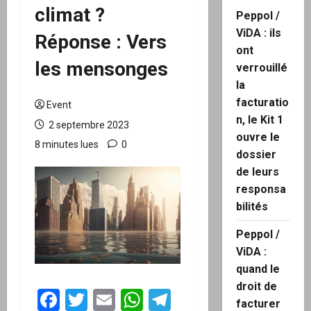
climat ?
Peppol /
ViDA : ils
Réponse : Vers
ont
les mensonges
verrouillé
la
facturatio
Event
n, le Kit 1
2 septembre 2023
ouvre le
8 minutes lues
0
dossier
de leurs
responsa
bilités
Peppol /
ViDA :
quand le
droit de
Facebook
Twitter
Email
WhatsApp
Telegram
facturer