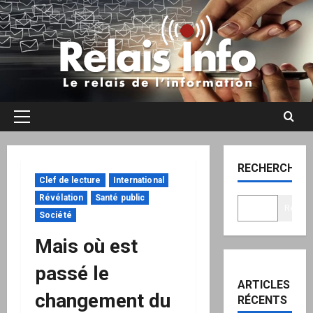
Aller
au
contenu
Menu
principal
RECHERCHER
Clef de lecture
International
Révélation
Santé public
Recher
Société
Mais où est
passé le
ARTICLES
changement du
RÉCENTS