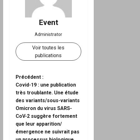
Event
Administrator
Voir toutes les
publications
N
Précédent :
Covid-19 : une publication
a
très troublante. Une étude
des variants/sous-variants
v
Omicron du virus SARS-
i
CoV-2 suggère fortement
que leur apparition/
g
émergence ne suivrait pas
un processus biologique