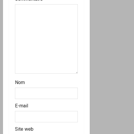
c
l
e
Nom
E-mail
Site web