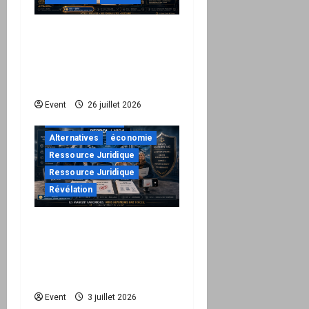
Peppol / ViDA : ils ont
verrouillé la facturation,
le Kit 1 ouvre le dossier
de leurs responsabilités
"URGENT"
Event
26 juillet 2026
à ne pas manquer
Alternatives
économie
Ressource Juridique
Ressource Juridique
Révélation
Peppol / ViDA : quand le
droit de facturer risque
de devenir une
permission technique
Event
3 juillet 2026