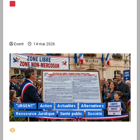
Note d’alerte — Peppol / ViDA : l’Union
européenne branche les factures françaises
sur une infrastructure internationale + kit
national pour demander des comptes avant
septembre 2026
Event
14 mai 2026
"URGENT"
Action
Actualités
Alternatives
Ressource Juridique
Santé public
Société
Réactiver le droit par la base – Zone Libre
passe à l’action : le kit national d’activation