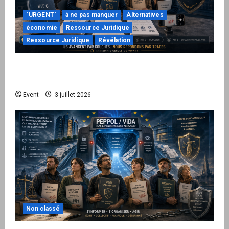
"URGENT"
à ne pas manquer
Alternatives
économie
Ressource Juridique
Ressource Juridique
Révélation
Peppol / ViDA : quand le droit de facturer
risque de devenir une permission technique
Event
3 juillet 2026
Non classé