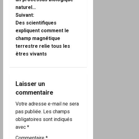
a
naturel…
Suivant:
t
Des scientifiques
i
expliquent comment le
champ magnétique
o
terrestre relie tous les
êtres vivants
n
d
’
Laisser un
commentaire
a
Votre adresse e-mail ne sera
r
pas publiée.
Les champs
obligatoires sont indiqués
t
avec
*
i
Commentaire
*