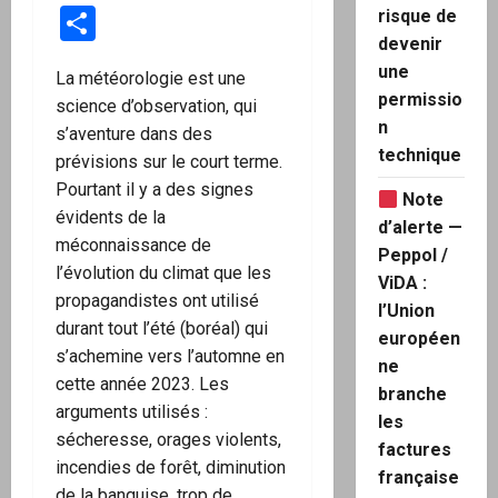
Partager
risque de
devenir
une
La météorologie est une
permissio
science d’observation, qui
n
s’aventure dans des
technique
prévisions sur le court terme.
Pourtant il y a des signes
Note
évidents de la
d’alerte —
méconnaissance de
Peppol /
l’évolution du climat que les
ViDA :
propagandistes ont utilisé
l’Union
durant tout l’été (boréal) qui
européen
s’achemine vers l’automne en
ne
cette année 2023. Les
branche
arguments utilisés :
les
sécheresse, orages violents,
factures
incendies de forêt, diminution
française
de la banquise, trop de