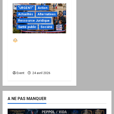
"URGENT"
Action
Actualités
Alternatives
Ressource Juridique
Santé public
Société
Réactiver le droit par
la base – Zone Libre
passe à l’action : le kit
national d’activation
mairie est disponible
Event
24 avril 2026
A NE PAS MANQUER