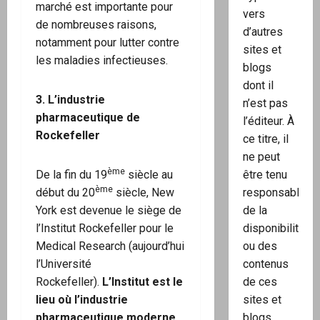
marché est importante pour
vers
de nombreuses raisons,
d’autres
notamment pour lutter contre
sites et
les maladies infectieuses.
blogs
dont il
3.
L’industrie
n’est pas
pharmaceutique de
l’éditeur. À
Rockefeller
ce titre, il
ne peut
ème
De la fin du 19
siècle au
être tenu
ème
début du 20
siècle, New
responsable
York est devenue le siège de
de la
l’Institut Rockefeller pour le
disponibilité
Medical Research (aujourd’hui
ou des
l’Université
contenus
Rockefeller).
L’Institut est le
de ces
lieu où l’industrie
sites et
pharmaceutique moderne
blogs.