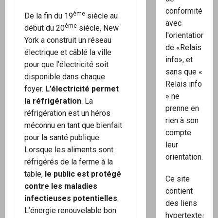
conformité
ème
De la fin du 19
siècle au
avec
ème
début du 20
siècle, New
l'orientation
York a construit un réseau
de «Relais
électrique et câblé la ville
info», et
pour que l’électricité soit
sans que «
disponible dans chaque
Relais info
foyer.
L’électricité permet
» ne
la réfrigération
. La
prenne en
réfrigération est un héros
rien à son
méconnu en tant que bienfait
compte
pour la santé publique.
leur
Lorsque les aliments sont
orientation.
réfrigérés de la ferme à la
table,
le public est protégé
Ce site
contre les maladies
contient
infectieuses potentielles
.
des liens
L’énergie renouvelable bon
hypertextes