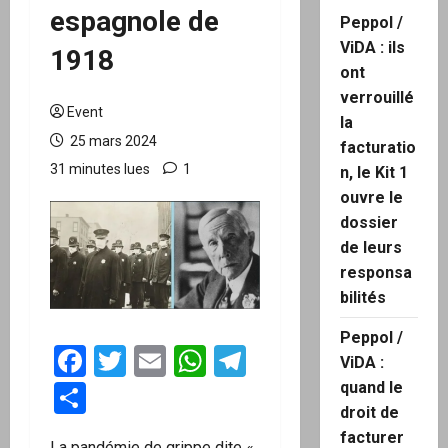
espagnole de
Peppol /
ViDA : ils
1918
ont
verrouillé
Event
la
25 mars 2024
facturatio
31 minutes lues
1
n, le Kit 1
ouvre le
dossier
de leurs
responsa
bilités
Peppol /
Facebook
Twitter
Email
WhatsApp
Telegram
ViDA :
quand le
Partager
droit de
facturer
La pandémie de grippe dite «