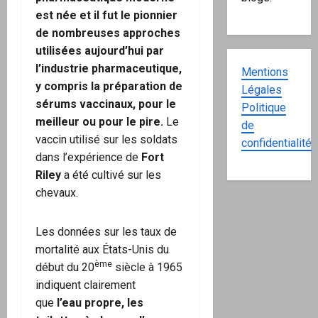
est née et il fut le pionnier
de nombreuses approches
utilisées aujourd’hui par
l’industrie pharmaceutique,
Mentions
y compris la préparation de
Légales
sérums vaccinaux, pour le
Politique
meilleur ou pour le pire.
Le
de
vaccin utilisé sur les soldats
confidentialité
dans l’expérience de
Fort
Riley
a été cultivé sur les
chevaux.
Les données sur les taux de
mortalité aux États-Unis du
ème
début du 20
siècle à 1965
indiquent clairement
que
l’eau propre, les