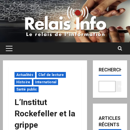
Aller
au
contenu
Menu
principal
RECHERCHER
Actualités
Clef de lecture
Histoire
International
Recher
Santé public
L’Institut
Rockefeller et la
ARTICLES
grippe
RÉCENTS