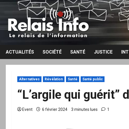
Aller
au
contenu
ACTUALITÉS
SOCIÉTÉ
SANTÉ
JUSTICE
IN
Alternatives
Révélation
Santé
Santé public
“L’argile qui guérit”
Event
6 février 2024
3 minutes lues
1