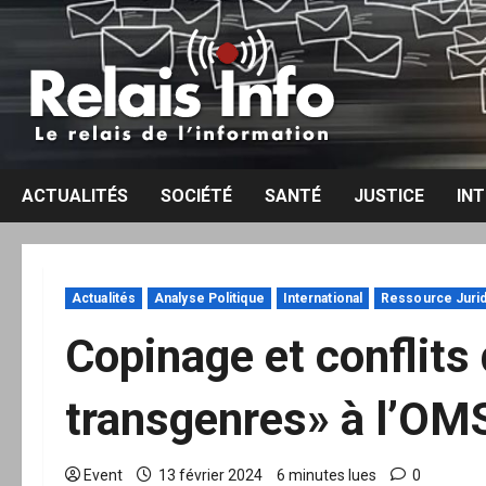
Aller
au
contenu
ACTUALITÉS
SOCIÉTÉ
SANTÉ
JUSTICE
IN
Actualités
Analyse Politique
International
Ressource Juri
Copinage et conflits 
transgenres» à l’OM
Event
13 février 2024
6 minutes lues
0