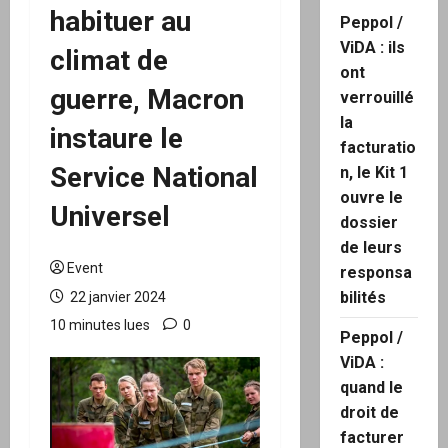
habituer au
Peppol /
ViDA : ils
climat de
ont
guerre, Macron
verrouillé
la
instaure le
facturatio
Service National
n, le Kit 1
ouvre le
Universel
dossier
de leurs
Event
responsa
bilités
22 janvier 2024
10 minutes lues
0
Peppol /
ViDA :
quand le
droit de
facturer