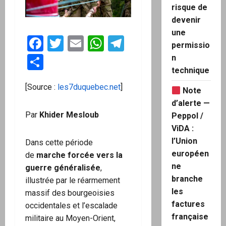
risque de
devenir
une
Facebook
Twitter
Email
WhatsApp
Telegram
permissio
Partager
n
technique
[Source :
les7duquebec.net
]
Note
d’alerte —
Par
Khider Mesloub
Peppol /
ViDA :
l’Union
Dans cette période
européen
de
marche forcée vers la
ne
guerre généralisée
,
branche
illustrée par le réarmement
les
massif des bourgeoisies
factures
occidentales et l’escalade
française
militaire au Moyen-Orient,