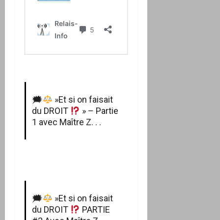
🗯
»Et si on faisait
du DROIT
» – Partie
1 avec Maître Z. . .
🗯
»Et si on faisait
du DROIT
PARTIE