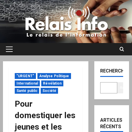
Aller
au
contenu
Menu
principal
RECHERCHER
"URGENT"
Analyse Politique
International
Révélation
Recher
Santé public
Société
Pour
domestiquer les
ARTICLES
jeunes et les
RÉCENTS