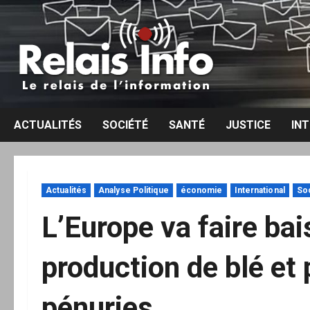
Aller
au
contenu
ACTUALITÉS
SOCIÉTÉ
SANTÉ
JUSTICE
IN
Actualités
Analyse Politique
économie
International
So
L’Europe va faire bai
production de blé et
pénuries