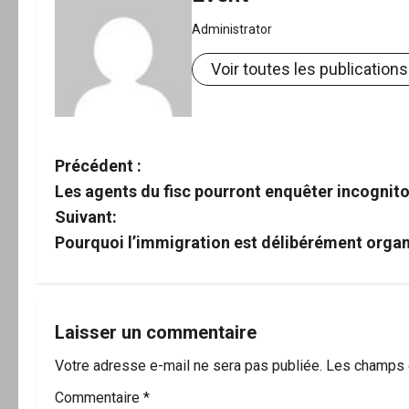
Administrator
Voir toutes les publications
N
Précédent :
Les agents du fisc pourront enquêter incognito
a
Suivant:
v
Pourquoi l’immigration est délibérément orga
i
g
Laisser un commentaire
a
Votre adresse e-mail ne sera pas publiée.
Les champs o
t
Commentaire
*