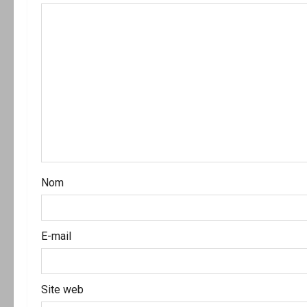
i
o
n
d
’
a
Nom
r
t
E-mail
i
c
Site web