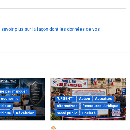
 savoir plus sur la façon dont les données de vos
 ne pas manquer
économie
"URGENT"
Action
Actualités
idique
Alternatives
Ressource Juridique
idique
Révélation
Santé public
Société
 : quand le droit
Réactiver le droit par la base