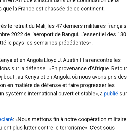
 III en Afrique s’inscrit dans une continuation de la
ors que la France est chassée de ce continent.
 le retrait du Mali, les 47 derniers militaires français
bre 2022 de l’aéroport de Bangui. L’essentiel des 130
uitté le pays les semaines précédentes».
enya et en Angola Lloyd J. Austin III a rencontré les
ions sur la défense. «En provenance d’Afrique. Retour
jibouti, au Kenya et en Angola, où nous avons pris des
on en matière de défense et faire progresser les
n système international ouvert et stable», a
publié
sur
éclaré
: «Nous mettons fin à notre coopération militaire
eulent plus lutter contre le terrorisme». C’est sous