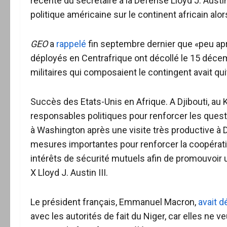
récente du secrétaire à la Défense Lloyd J. Austin
politique américaine sur le continent africain al
GEO
a
rappelé
fin septembre dernier que «peu après
déployés en Centrafrique ont décollé le 15 décem
militaires qui composaient le contingent avait q
Succès des Etats-Unis en Afrique. A Djibouti, au K
responsables politiques pour renforcer les quest
à Washington après une visite très productive à D
mesures importantes pour renforcer la coopérati
intérêts de sécurité mutuels afin de promouvoir u
X Lloyd J. Austin III.
Le président français, Emmanuel Macron,
avait d
avec les autorités de fait du Niger, car elles ne v