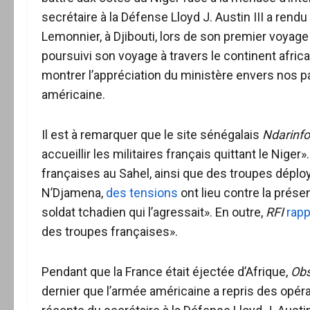
secrétaire à la Défense Lloyd J. Austin III a rend
Lemonnier, à Djibouti, lors de son premier voyage 
poursuivi son voyage à travers le continent afric
montrer l’appréciation du ministère envers nos pa
américaine.
Il est à remarquer que le site sénégalais
Ndarinfo
accueillir les militaires français quittant le Nige
françaises au Sahel, ainsi que des troupes déploy
N’Djamena,
des tensions
ont lieu contre la présen
soldat tchadien qui l’agressait». En outre,
RFI
rapp
des troupes françaises».
Pendant que la France était éjectée d’Afrique,
Obs
dernier que l’armée américaine a repris des opérat