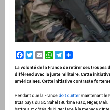
Facebook
Twitter
Email
WhatsApp
Telegram
Partager
La volonté de la France de retirer ses troupes d
différend avec la junte militaire.
Cette initiati
américaines.
Cette initiative contraste fortem
Pendant que la France
doit quitter
maintenant le N
trois pays du G5 Sahel (Burkina Faso, Niger, Mali,
battre aux côtés du Niger face à la menace d’interv