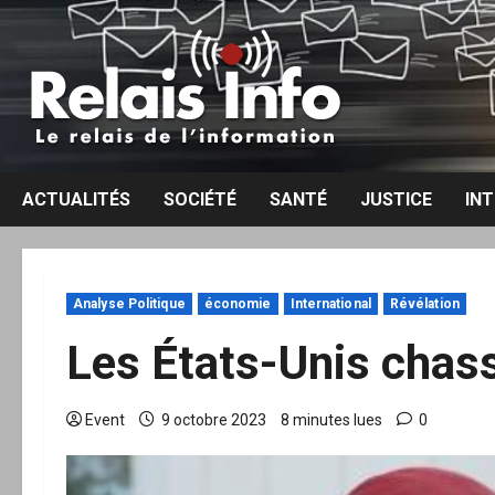
Aller
au
contenu
ACTUALITÉS
SOCIÉTÉ
SANTÉ
JUSTICE
IN
Analyse Politique
économie
International
Révélation
Les États-Unis chass
Event
9 octobre 2023
8 minutes lues
0