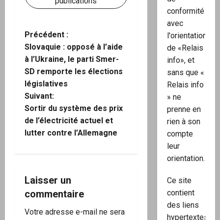
publications
conformité
avec
N
Précédent :
l'orientation
Slovaquie : opposé à l’aide
de «Relais
a
à l’Ukraine, le parti Smer-
info», et
SD remporte les élections
sans que «
v
législatives
Relais info
i
Suivant:
» ne
Sortir du système des prix
prenne en
g
de l’électricité actuel et
rien à son
lutter contre l’Allemagne
compte
a
leur
t
orientation.
i
Laisser un
Ce site
contient
commentaire
o
des liens
Votre adresse e-mail ne sera
hypertextes