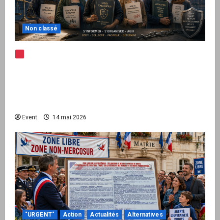
Non classé
Note d’alerte — Peppol / ViDA : l’Union
européenne branche les factures françaises
sur une infrastructure internationale + kit
national pour demander des comptes avant
septembre 2026
Event
14 mai 2026
"URGENT"
Action
Actualités
Alternatives