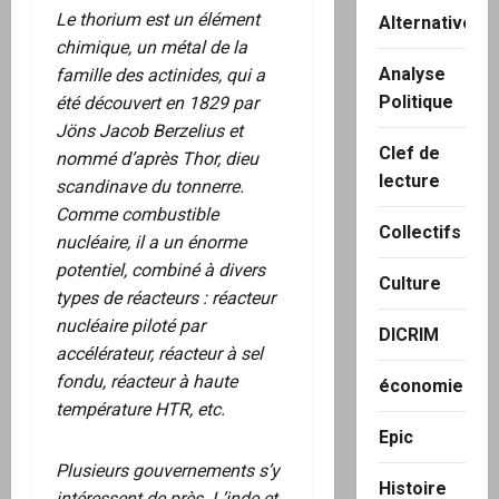
Le thorium est un élément
Alternatives
chimique, un métal de la
Analyse
famille des actinides, qui a
Politique
été découvert en 1829 par
Jöns Jacob Berzelius et
Clef de
nommé d’après Thor, dieu
lecture
scandinave du tonnerre.
Comme combustible
Collectifs
nucléaire, il a un énorme
potentiel, combiné à divers
Culture
types de réacteurs : réacteur
nucléaire piloté par
DICRIM
accélérateur, réacteur à sel
fondu, réacteur à haute
économie
température HTR, etc.
Epic
Plusieurs gouvernements s’y
Histoire
intéressent de près. L’inde et