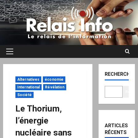
Aller
au
contenu
Menu
principal
RECHERCHER
Alternatives
économie
International
Révélation
Recher
Société
Le Thorium,
l’énergie
ARTICLES
nucléaire sans
RÉCENTS