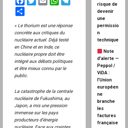
Facebook
Twitter
Email
WhatsApp
Telegram
risque de
Partager
devenir
une
permissio
« Le thorium est une réponse
n
concrète aux critiques du
technique
nucléaire actuel. Déjà testé
en Chine et en Inde, ce
Note
nucléaire propre doit être
d’alerte —
intégré aux débats politiques
Peppol /
et être mieux connu par le
ViDA :
public.
l’Union
européen
La catastrophe de la centrale
ne
nucléaire de Fukushima, au
branche
Japon, a mis une pression
les
immense sur les pays
factures
producteurs d’énergie
française
nucléaire. Face aux craintes