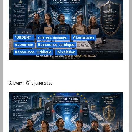
"URGENT"
à ne pas manquer
Alternatives
économie
Ressource Juridique
Ressource Juridique
Révélation
Peppol / ViDA : quand le droit de facturer
risque de devenir une permission technique
Event
3 juillet 2026