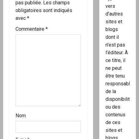
n
pas publiée.
Les champs
vers
obligatoires sont indiqués
d
d’autres
avec
*
sites et
’
Commentaire
*
blogs
dont il
a
n’est pas
r
l’éditeur. À
ce titre, il
t
ne peut
être tenu
i
responsable
c
de la
disponibilité
l
ou des
contenus
Nom
e
de ces
sites et
blogs.