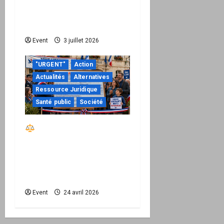
droit de facturer risque
de devenir une
permission technique
Event
3 juillet 2026
"URGENT"
Action
Actualités
Alternatives
Ressource Juridique
Santé public
Société
Réactiver le droit par
la base – Zone Libre
passe à l’action : le kit
national d’activation
mairie est disponible
Event
24 avril 2026