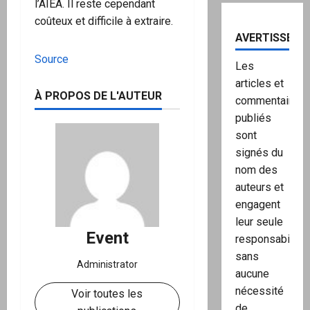
l’AIEA. Il reste cependant
coûteux et difficile à extraire.
AVERTISSEME
Source
Les
articles et
À PROPOS DE L'AUTEUR
commentaires
publiés
sont
signés du
nom des
auteurs et
engagent
leur seule
Event
responsabilité,
sans
Administrator
aucune
nécessité
Voir toutes les
de