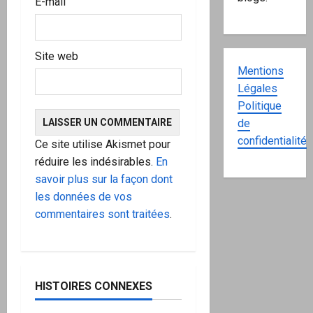
E-mail
Site web
Mentions
Légales
Politique
de
confidentialité
Ce site utilise Akismet pour
réduire les indésirables.
En
savoir plus sur la façon dont
les données de vos
commentaires sont traitées
.
HISTOIRES CONNEXES
à ne pas manquer
Action