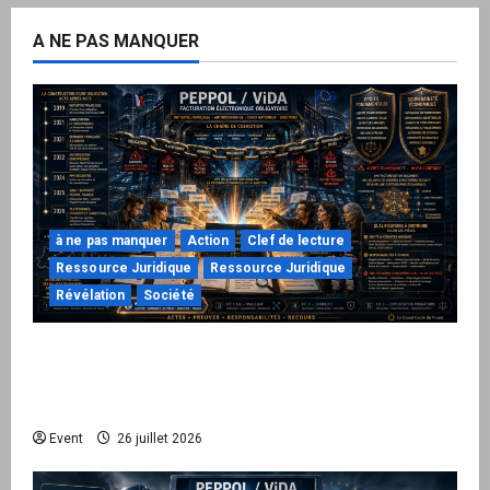
A NE PAS MANQUER
à ne pas manquer
Action
Clef de lecture
Ressource Juridique
Ressource Juridique
Révélation
Société
Peppol / ViDA : ils ont verrouillé la facturation,
le Kit 1 ouvre le dossier de leurs
responsabilités
Event
26 juillet 2026