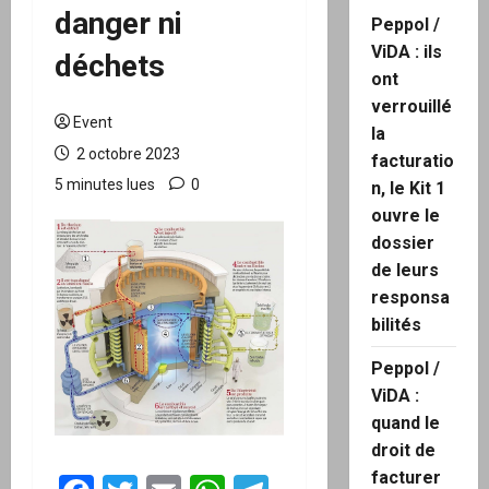
danger ni
Peppol /
ViDA : ils
déchets
ont
verrouillé
Event
la
2 octobre 2023
facturatio
5 minutes lues
0
n, le Kit 1
ouvre le
dossier
de leurs
responsa
bilités
Peppol /
ViDA :
quand le
droit de
facturer