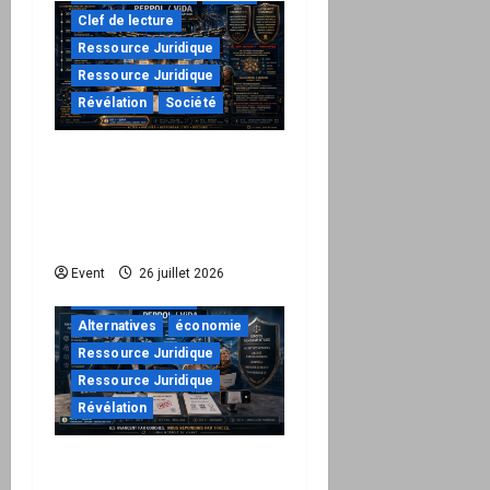
Clef de lecture
Ressource Juridique
Ressource Juridique
Révélation
Société
Peppol / ViDA : ils ont
verrouillé la facturation,
le Kit 1 ouvre le dossier
de leurs responsabilités
"URGENT"
Event
26 juillet 2026
à ne pas manquer
Alternatives
économie
Ressource Juridique
Ressource Juridique
Révélation
Peppol / ViDA : quand le