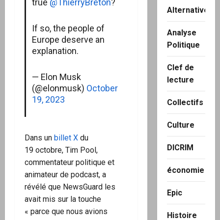
true
@ThierryBreton
?
Alternatives
If so, the people of
Analyse
Europe deserve an
Politique
explanation.
Clef de
— Elon Musk
lecture
(@elonmusk)
October
19, 2023
Collectifs
Culture
Dans un
billet X
du
DICRIM
19 octobre, Tim Pool,
commentateur politique et
économie
animateur de podcast, a
révélé que NewsGuard les
Epic
avait mis sur la touche
« parce que nous avions
Histoire