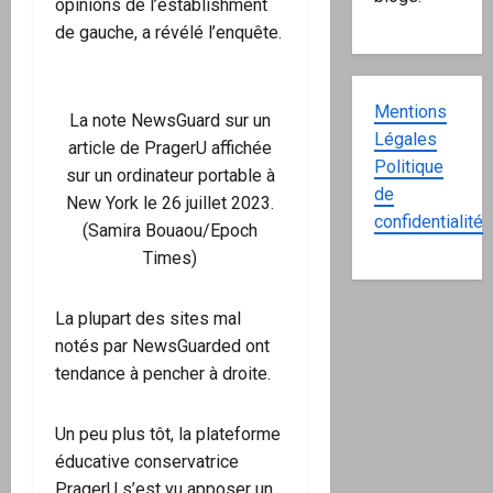
opinions de l’establishment
de gauche, a révélé l’enquête.
Mentions
La note NewsGuard sur un
Légales
article de PragerU affichée
Politique
sur un ordinateur portable à
de
New York le 26 juillet 2023.
confidentialité
(Samira Bouaou/Epoch
Times)
La plupart des sites mal
notés par NewsGuarded ont
tendance à pencher à droite.
Un peu plus tôt, la plateforme
éducative conservatrice
PragerU s’est vu apposer un