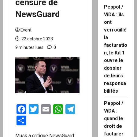
censure de
Peppol /
NewsGuard
ViDA : ils
ont
verrouillé
Event
la
22 octobre 2023
facturatio
9 minutes lues
0
n, le Kit 1
ouvre le
dossier
de leurs
responsa
bilités
Peppol /
Facebook
Twitter
Email
WhatsApp
Telegram
ViDA :
Partager
quand le
droit de
facturer
Musk a critiqué NewsGuard