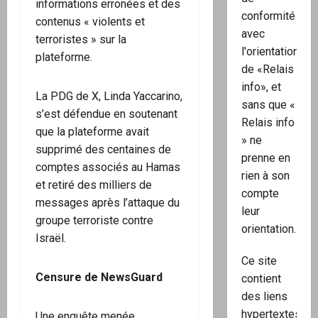
informations erronées et des
conformité
contenus « violents et
avec
terroristes » sur la
l'orientation
plateforme.
de «Relais
info», et
La PDG de X, Linda Yaccarino,
sans que «
s’est défendue en soutenant
Relais info
que la plateforme avait
» ne
supprimé des centaines de
prenne en
comptes associés au Hamas
rien à son
et retiré des milliers de
compte
messages après l’attaque du
leur
groupe terroriste contre
orientation.
Israël.
Ce site
Censure de NewsGuard
contient
des liens
hypertextes
Une enquête menée