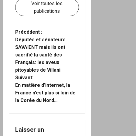
Voir toutes les
publications
N
Précédent :
Députés et sénateurs
a
SAVAIENT mais ils ont
sacrifié la santé des
v
Français: les aveux
i
pitoyables de Villani
Suivant:
g
En matière d’internet, la
France n’est plus si loin de
a
la Corée du Nord…
t
i
Laisser un