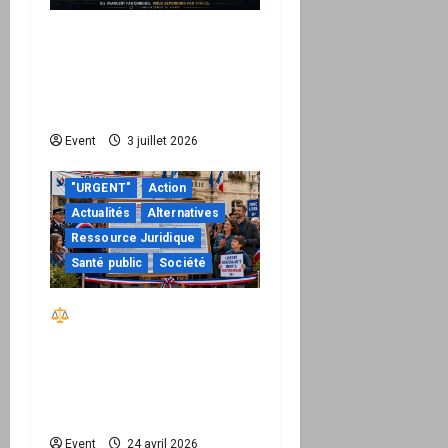
Peppol / ViDA : quand le
droit de facturer risque
de devenir une
permission technique
Event
3 juillet 2026
"URGENT"
Action
Actualités
Alternatives
Ressource Juridique
Santé public
Société
Réactiver le droit par
la base – Zone Libre
passe à l’action : le kit
national d’activation
mairie est disponible
Event
24 avril 2026