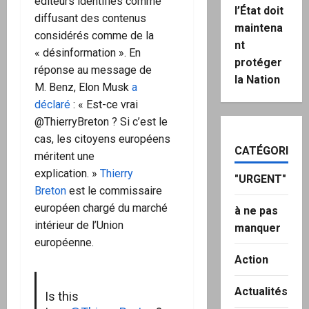
éditeurs identifiés comme
l’État doit
diffusant des contenus
maintena
considérés comme de la
nt
« désinformation ». En
protéger
réponse au message de
la Nation
M. Benz, Elon Musk
a
déclaré
: « Est-ce vrai
@ThierryBreton ? Si c’est le
cas, les citoyens européens
CATÉGORIES
méritent une
explication. »
Thierry
"URGENT"
Breton
est le commissaire
européen chargé du marché
à ne pas
intérieur de l’Union
manquer
européenne.
Action
Actualités
Is this