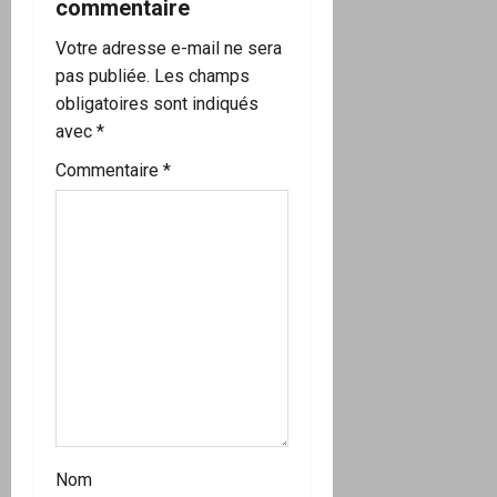
o
commentaire
n
Votre adresse e-mail ne sera
pas publiée.
Les champs
d
obligatoires sont indiqués
’
avec
*
Commentaire
*
a
r
t
i
c
l
e
Nom