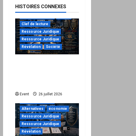
HISTOIRES CONNEXES
à ne pas manquer
Action
Clef de lecture
Ressource Juridique
Ressource Juridique
Révélation
Société
Peppol / ViDA : ils ont
verrouillé la facturation,
le Kit 1 ouvre le dossier
de leurs responsabilités
"URGENT"
Event
26 juillet 2026
à ne pas manquer
Alternatives
économie
Ressource Juridique
Ressource Juridique
Révélation