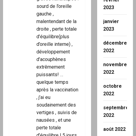
l
sourd de l’oreille
2023
gauche ,
e
malentendant de la
janvier
droite , perte totale
2023
d’équilibre(plus
décembre
d’oreille interne) ,
2022
développement
d’acouphènes
novembre
extrêmement
2022
puissants! …
quelque temps
octobre
après la vaccination
2022
, j’ai eu
soudainement des
septembre
vertiges , suivis de
2022
nausées , et une
perte totale
août 2022
d’équilibre ! 5 jours