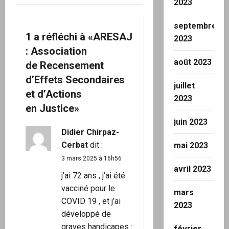
2023
i
septembre
1 a réfléchi à «
ARESAJ
o
2023
: Association
n
août 2023
de Recensement
d’Effets Secondaires
d
juillet
et d’Actions
2023
’
en Justice
»
juin 2023
a
Didier Chirpaz-
Cerbat
dit :
mai 2023
r
3 mars 2025 à 16h56
t
avril 2023
j’ai 72 ans , j’ai été
vacciné pour le
i
mars
COVID 19 , et j’ai
2023
c
développé de
graves handicapes :
février