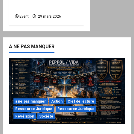
l’État doit maintenant
protéger la Nation
Event
29 mars 2026
A NE PAS MANQUER
à ne pas manquer
Action
Clef de lecture
Ressource Juridique
Ressource Juridique
Révélation
Société
Peppol / ViDA : ils ont verrouillé la facturation,