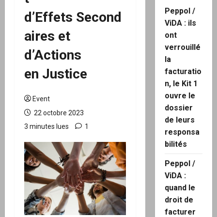
Peppol /
d’Effets Second
ViDA : ils
aires et
ont
verrouillé
d’Actions
la
en Justice
facturatio
n, le Kit 1
ouvre le
Event
dossier
22 octobre 2023
de leurs
3 minutes lues
1
responsa
bilités
Peppol /
ViDA :
quand le
droit de
facturer