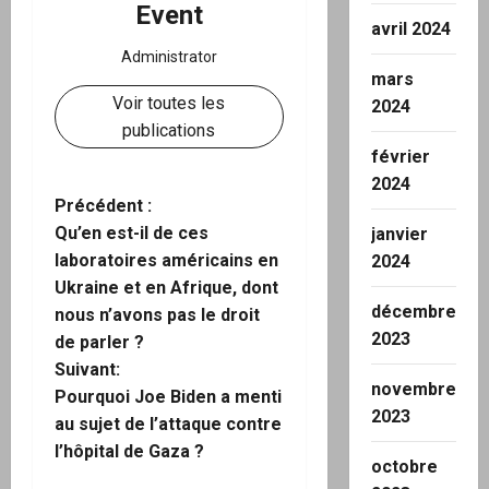
Event
avril 2024
Administrator
mars
Voir toutes les
2024
publications
février
2024
N
Précédent :
Qu’en est-il de ces
janvier
a
laboratoires américains en
2024
Ukraine et en Afrique, dont
v
décembre
nous n’avons pas le droit
2023
i
de parler ?
Suivant:
g
novembre
Pourquoi Joe Biden a menti
2023
au sujet de l’attaque contre
a
l’hôpital de Gaza ?
octobre
t