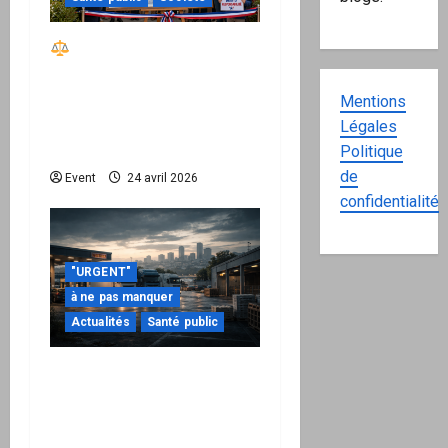
Réactiver le droit par
la base – Zone Libre
passe à l’action : le kit
Mentions
national d’activation
Légales
mairie est disponible
Politique
de
Event
24 avril 2026
confidentialité
"URGENT"
à ne pas manquer
Actualités
Santé public
Quand la crise
énergétique devient
intérieure : pourquoi