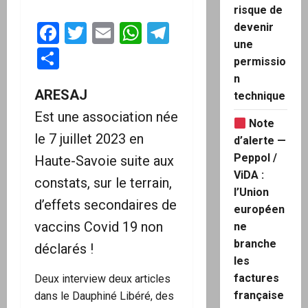
risque de
Facebook
Twitter
Email
WhatsApp
Telegram
devenir
une
Partager
permissio
n
ARESAJ
technique
Est une association née
Note
le 7 juillet 2023 en
d’alerte —
Peppol /
Haute-Savoie suite aux
ViDA :
constats, sur le terrain,
l’Union
d’effets secondaires de
européen
vaccins Covid 19 non
ne
branche
déclarés !
les
factures
Deux interview deux articles
française
dans le Dauphiné Libéré, des