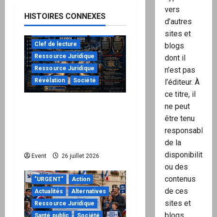
vers
HISTOIRES CONNEXES
d’autres
à ne pas manquer
Action
sites et
Clef de lecture
blogs
Ressource Juridique
dont il
Ressource Juridique
n’est pas
Révélation
Société
l’éditeur. À
ce titre, il
Peppol / ViDA : ils ont
ne peut
verrouillé la facturation,
être tenu
le Kit 1 ouvre le dossier
responsable
de leurs responsabilités
de la
disponibilité
Event
26 juillet 2026
ou des
contenus
"URGENT"
Action
de ces
Actualités
Alternatives
sites et
Ressource Juridique
blogs.
Santé public
Société