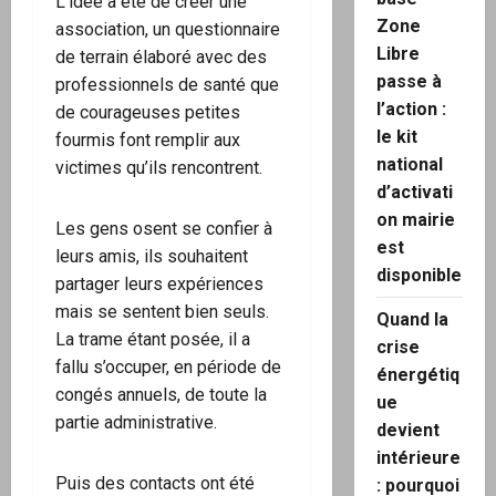
L’idée a été de créer une
Zone
association, un questionnaire
Libre
de terrain élaboré avec des
passe à
professionnels de santé que
l’action :
de courageuses petites
le kit
fourmis font remplir aux
national
victimes qu’ils rencontrent.
d’activati
on mairie
Les gens osent se confier à
est
leurs amis, ils souhaitent
disponible
partager leurs expériences
mais se sentent bien seuls.
Quand la
La trame étant posée, il a
crise
fallu s’occuper, en période de
énergétiq
congés annuels, de toute la
ue
partie administrative.
devient
intérieure
Puis des contacts ont été
: pourquoi