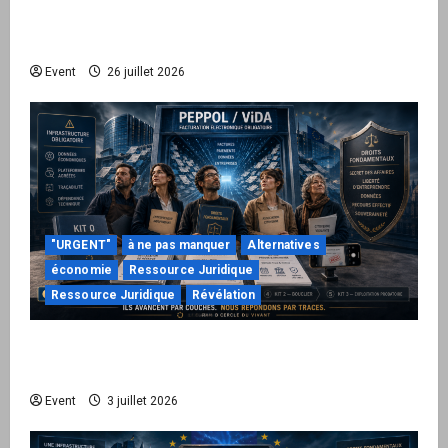
le Kit 1 ouvre le dossier de leurs
responsabilités
Event
26 juillet 2026
"URGENT"
à ne pas manquer
Alternatives
économie
Ressource Juridique
Ressource Juridique
Révélation
Peppol / ViDA : quand le droit de facturer
risque de devenir une permission technique
Event
3 juillet 2026