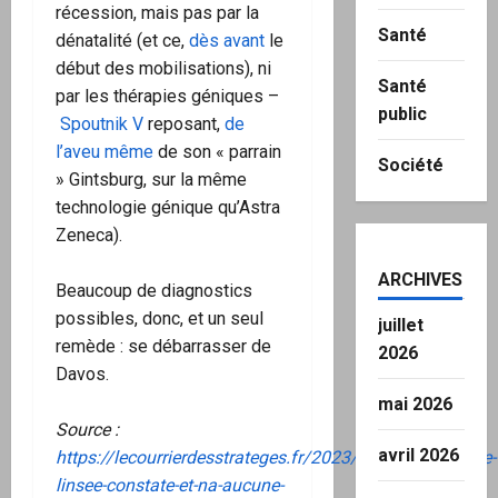
récession, mais pas par la
Santé
dénatalité (et ce,
dès avant
le
début des mobilisations), ni
Santé
par les thérapies géniques –
public
Spoutnik V
reposant,
de
l’aveu même
de son « parrain
Société
» Gintsburg, sur la même
technologie génique qu’Astra
Zeneca).
ARCHIVES
Beaucoup de diagnostics
possibles, donc, et un seul
juillet
remède : se débarrasser de
2026
Davos.
mai 2026
Source :
avril 2026
https://lecourrierdesstrateges.fr/2023/09/08/denatalite-
linsee-constate-et-na-aucune-