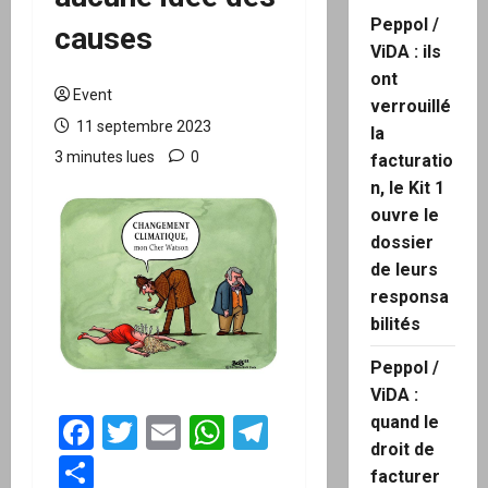
Peppol /
causes
ViDA : ils
ont
Event
verrouillé
11 septembre 2023
la
3 minutes lues
0
facturatio
n, le Kit 1
ouvre le
dossier
de leurs
responsa
bilités
Peppol /
ViDA :
Facebook
Twitter
Email
WhatsApp
Telegram
quand le
droit de
Partager
facturer