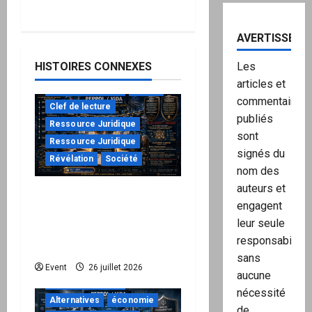
AVERTISSEME
HISTOIRES CONNEXES
Les
articles et
à ne pas manquer
Action
commentaires
Clef de lecture
publiés
Ressource Juridique
sont
Ressource Juridique
signés du
Révélation
Société
nom des
auteurs et
Peppol / ViDA : ils ont
engagent
verrouillé la facturation,
leur seule
le Kit 1 ouvre le dossier
responsabilité,
de leurs responsabilités
sans
"URGENT"
Event
26 juillet 2026
aucune
à ne pas manquer
nécessité
Alternatives
économie
de