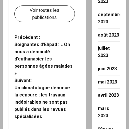
2023
Voir toutes les
septembre
publications
2023
août 2023
N
Précédent :
Soignantes d’Ehpad : « On
juillet
a
nous a demandé
2023
d’euthanasier les
v
personnes âgées malades
juin 2023
i
»
Suivant:
mai 2023
g
Un climatologue dénonce
la censure : les travaux
avril 2023
a
indésirables ne sont pas
mars
publiés dans les revues
t
2023
spécialisées
i
février