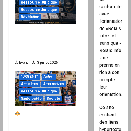
Ressource Juridique
conformité
Ressource Juridique
avec
Révélation
l'orientation
de «Relais
Peppol / ViDA : quand le
info», et
droit de facturer risque
sans que «
de devenir une
Relais info
permission technique
» ne
Event
3 juillet 2026
prenne en
rien à son
"URGENT"
Action
compte
Actualités
Alternatives
leur
Ressource Juridique
orientation.
Santé public
Société
Ce site
Réactiver le droit par
contient
la base – Zone Libre
des liens
passe à l’action : le kit
hypertextes