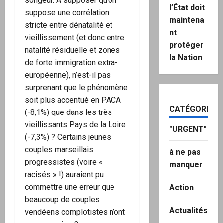
songeur. A supposer qu’on
l’État doit
suppose une corrélation
maintena
stricte entre dénatalité et
nt
vieillissement (et donc entre
protéger
natalité résiduelle et zones
la Nation
de forte immigration extra-
européenne), n’est-il pas
surprenant que le phénomène
soit plus accentué en PACA
CATÉGORIES
(-8,1%) que dans les très
vieillissants Pays de la Loire
"URGENT"
(-7,3%) ? Certains jeunes
couples marseillais
à ne pas
progressistes (voire «
manquer
racisés » !) auraient pu
commettre une erreur que
Action
beaucoup de couples
Actualités
vendéens complotistes n’ont