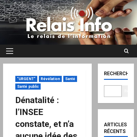
Aller
au
contenu
Menu
principal
RECHERCHER
"URGENT"
Révélation
Santé
Santé public
Recher
Dénatalité :
l’INSEE
constate, et n’a
ARTICLES
RÉCENTS
aucune idée des