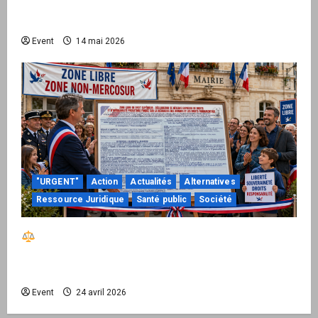
national pour demander des comptes avant
septembre 2026
Event
14 mai 2026
"URGENT"
Action
Actualités
Alternatives
Ressource Juridique
Santé public
Société
Réactiver le droit par la base – Zone Libre
passe à l’action : le kit national d’activation
mairie est disponible
Event
24 avril 2026