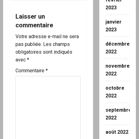
o
2023
Laisser un
n
janvier
commentaire
2023
d
Votre adresse e-mail ne sera
décembre
’
pas publiée.
Les champs
2022
obligatoires sont indiqués
a
avec
*
novembre
r
Commentaire
*
2022
t
octobre
2022
i
c
septembre
2022
l
août 2022
e