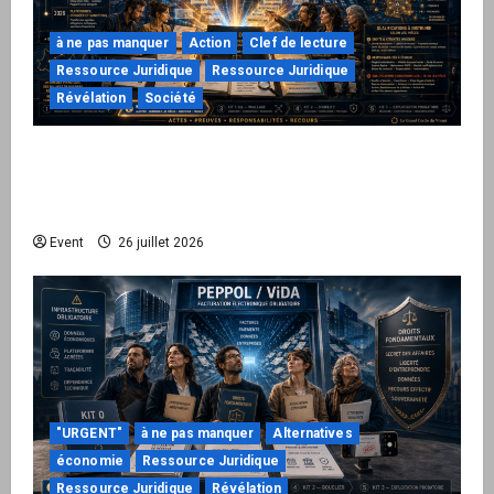
à ne pas manquer
Action
Clef de lecture
Ressource Juridique
Ressource Juridique
Révélation
Société
Peppol / ViDA : ils ont verrouillé la facturation,
le Kit 1 ouvre le dossier de leurs
responsabilités
Event
26 juillet 2026
"URGENT"
à ne pas manquer
Alternatives
économie
Ressource Juridique
Ressource Juridique
Révélation