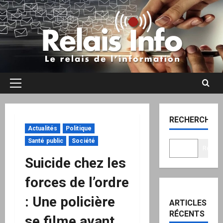
Aller
au
contenu
Menu
principal
RECHERCHER
Actualités
Politique
Santé public
Société
Recher
Suicide chez les
forces de l’ordre
: Une policière
ARTICLES
RÉCENTS
se filme avant