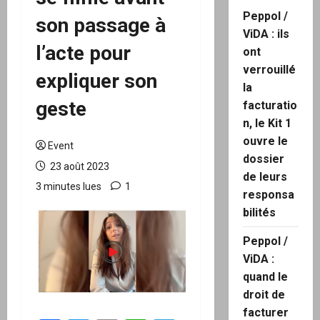
Peppol /
son passage à
ViDA : ils
l’acte pour
ont
verrouillé
expliquer son
la
geste
facturatio
n, le Kit 1
ouvre le
Event
dossier
23 août 2023
de leurs
3 minutes lues
1
responsa
bilités
Peppol /
ViDA :
quand le
droit de
facturer