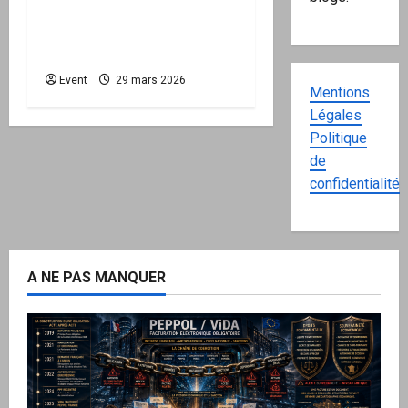
intérieure : pourquoi
l’État doit maintenant
protéger la Nation
Event
29 mars 2026
Mentions
Légales
Politique
de
confidentialité
A NE PAS MANQUER