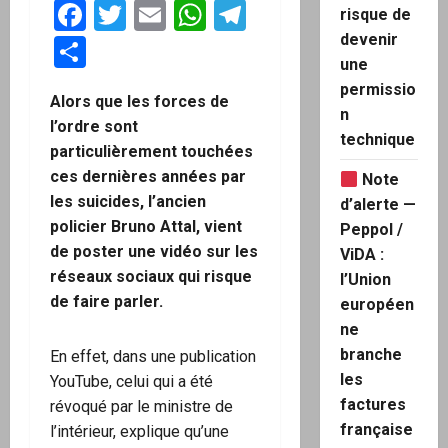
Facebook
Twitter
Email
WhatsApp
Telegram
risque de
devenir
Partager
une
permissio
Alors que les forces de
n
l’ordre sont
technique
particulièrement touchées
ces dernières années par
Note
les suicides, l’ancien
d’alerte —
policier Bruno Attal, vient
Peppol /
de poster une vidéo sur les
ViDA :
réseaux sociaux qui risque
l’Union
de faire parler.
européen
ne
branche
En effet, dans une publication
les
YouTube, celui qui a été
factures
révoqué par le ministre de
française
l’intérieur, explique qu’une