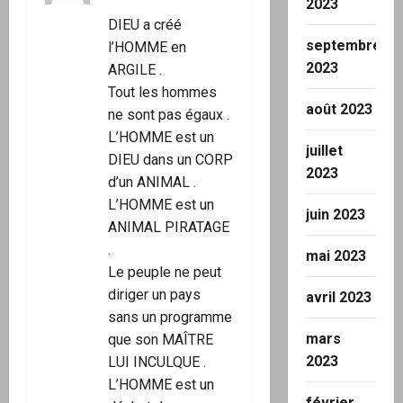
2023
a
DIEU a créé
septembre
l’HOMME en
r
2023
ARGILE .
Tout les hommes
t
août 2023
ne sont pas égaux .
L’HOMME est un
i
juillet
DIEU dans un CORP
2023
c
d’un ANIMAL .
L’HOMME est un
l
juin 2023
ANIMAL PIRATAGE
.
e
mai 2023
Le peuple ne peut
diriger un pays
avril 2023
sans un programme
mars
que son MAÎTRE
2023
LUI INCULQUE .
L’HOMME est un
février