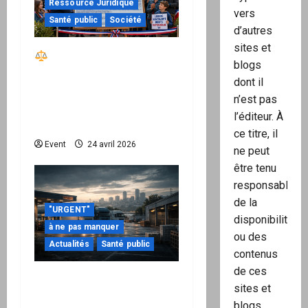
Ressource Juridique
vers
Santé public
Société
d’autres
sites et
Réactiver le droit par
blogs
la base – Zone Libre
dont il
passe à l’action : le kit
n’est pas
national d’activation
l’éditeur. À
mairie est disponible
ce titre, il
Event
24 avril 2026
ne peut
être tenu
responsable
de la
"URGENT"
disponibilité
à ne pas manquer
ou des
Actualités
Santé public
contenus
de ces
Quand la crise
sites et
énergétique devient
blogs.