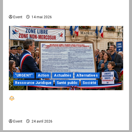
national pour demander des comptes avant
septembre 2026
Event
14 mai 2026
"URGENT"
Action
Actualités
Alternatives
Ressource Juridique
Santé public
Société
Réactiver le droit par la base – Zone Libre
passe à l’action : le kit national d’activation
mairie est disponible
Event
24 avril 2026