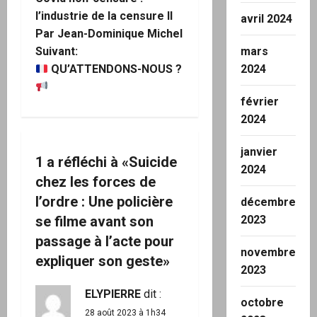
a
l’industrie de la censure II
avril 2024
Par Jean-Dominique Michel
v
mars
Suivant:
2024
i
QU’ATTENDONS-NOUS ?
g
février
2024
a
janvier
t
1 a réfléchi à «
Suicide
2024
chez les forces de
i
l’ordre : Une policière
décembre
o
2023
se filme avant son
passage à l’acte pour
n
novembre
expliquer son geste
»
2023
d
ELYPIERRE
dit :
octobre
’
28 août 2023 à 1h34