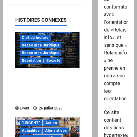
conformité
avec
HISTOIRES CONNEXES
l'orientation
de «Relais
à ne pas manquer
Action
info», et
Clef de lecture
sans que «
Ressource Juridique
Relais info
Ressource Juridique
» ne
Révélation
Société
prenne en
rien à son
Peppol / ViDA : ils ont
compte
verrouillé la facturation,
leur
le Kit 1 ouvre le dossier
orientation.
de leurs responsabilités
Event
26 juillet 2026
Ce site
contient
"URGENT"
Action
des liens
Actualités
Alternatives
hypertextes