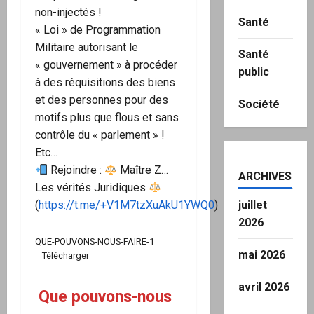
non-injectés !
Santé
« Loi » de Programmation
Militaire autorisant le
Santé
« gouvernement » à procéder
public
à des réquisitions des biens
et des personnes pour des
Société
motifs plus que flous et sans
contrôle du « parlement » !
Etc…
Rejoindre :
Maître Z…
ARCHIVES
Les vérités Juridiques
juillet
(
https://t.me/+V1M7tzXuAkU1YWQ0
)
2026
QUE-POUVONS-NOUS-FAIRE-1
mai 2026
Télécharger
avril 2026
Que pouvons-nous