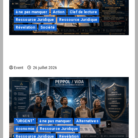
à ne pas manquer
Action
Clef de lecture
Ressource Juridique
Ressource Juridique
Révélation
Société
Peppol / ViDA : ils ont verrouillé la facturation,
le Kit 1 ouvre le dossier de leurs
responsabilités
Event
26 juillet 2026
"URGENT"
à ne pas manquer
Alternatives
économie
Ressource Juridique
Ressource Juridique
Révélation