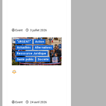
Peppol / ViDA : quand le
droit de facturer risque
de devenir une
permission technique
Event
3 juillet 2026
"URGENT"
Action
Actualités
Alternatives
Ressource Juridique
Santé public
Société
Réactiver le droit par
la base – Zone Libre
passe à l’action : le kit
national d’activation
mairie est disponible
Event
24 avril 2026