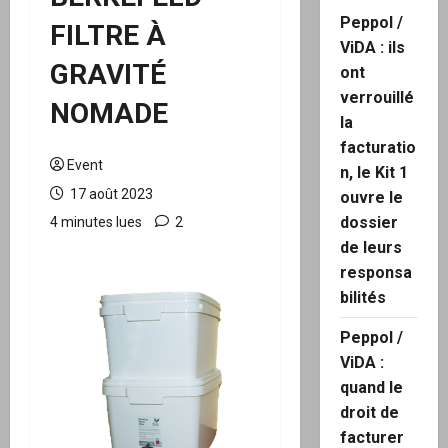
Peppol /
FILTRE À
ViDA : ils
GRAVITÉ
ont
verrouillé
NOMADE
la
facturatio
Event
n, le Kit 1
17 août 2023
ouvre le
dossier
4 minutes lues
2
de leurs
responsa
bilités
Peppol /
ViDA :
quand le
droit de
facturer