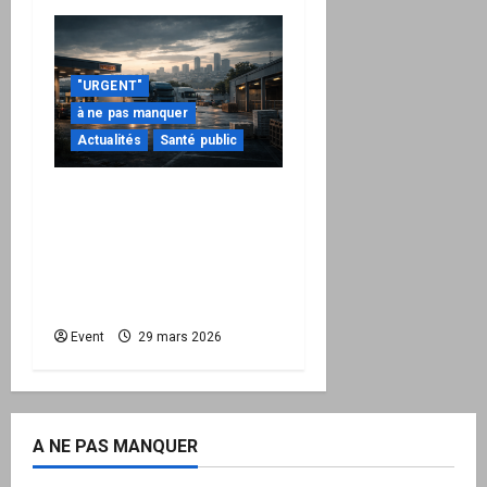
"URGENT"
à ne pas manquer
Actualités
Santé public
Quand la crise
énergétique devient
intérieure : pourquoi
l’État doit maintenant
protéger la Nation
Event
29 mars 2026
A NE PAS MANQUER