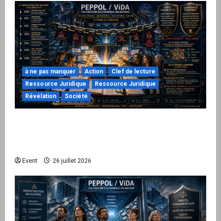
à ne pas manquer
Action
Clef de lecture
Ressource Juridique
Ressource Juridique
Révélation
Société
Peppol / ViDA : ils ont verrouillé la facturation,
le Kit 1 ouvre le dossier de leurs
responsabilités
Event
26 juillet 2026