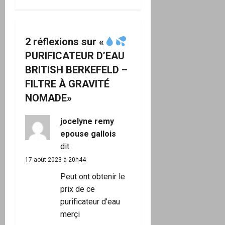
t
i
2 réflexions sur «
PURIFICATEUR D’EAU
o
BRITISH BERKEFELD –
n
FILTRE À GRAVITÉ
NOMADE
»
d
’
jocelyne remy
epouse gallois
a
dit :
17 août 2023 à 20h44
r
Peut ont obtenir le
t
prix de ce
purificateur d’eau
i
merçi