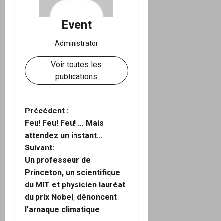
Event
Administrator
Voir toutes les
publications
N
Précédent :
Feu! Feu! Feu! … Mais
a
attendez un instant…
Suivant:
v
Un professeur de
i
Princeton, un scientifique
du MIT et physicien lauréat
g
du prix Nobel, dénoncent
l’arnaque climatique
a