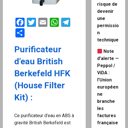
risque de
devenir
une
Facebook
Twitter
Email
WhatsApp
Telegram
permissio
Partager
n
technique
Purificateur
Note
d’alerte —
d’eau British
Peppol /
Berkefeld HFK
ViDA :
l’Union
(House Filter
européen
ne
Kit) :
branche
les
factures
Ce purificateur d’eau en ABS à
française
gravité British Berkefeld est