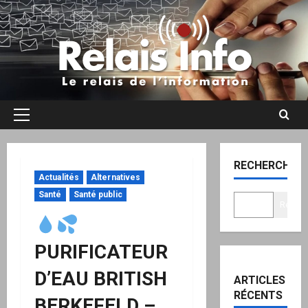
Aller
au
contenu
Menu
principal
RECHERCHER
Actualités
Alternatives
Santé
Santé public
Recher
PURIFICATEUR
D’EAU BRITISH
ARTICLES
RÉCENTS
BERKEFELD –