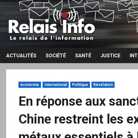
Aller
au
contenu
ACTUALITÉS
SOCIÉTÉ
SANTÉ
JUSTICE
IN
économie
International
Politique
Révélation
En réponse aux sanct
Chine restreint les 
métaux essentiels à 