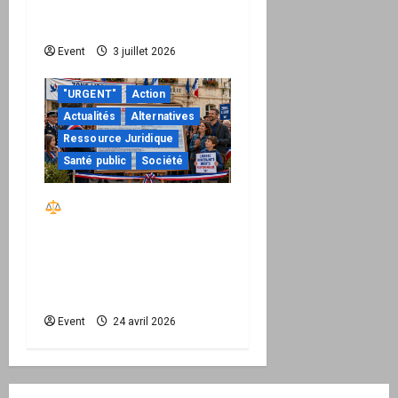
de devenir une
permission technique
Event
3 juillet 2026
"URGENT"
Action
Actualités
Alternatives
Ressource Juridique
Santé public
Société
Réactiver le droit par
la base – Zone Libre
passe à l’action : le kit
national d’activation
mairie est disponible
Event
24 avril 2026