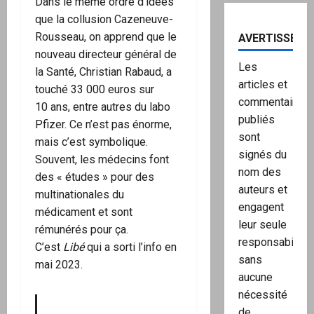
Dans le même ordre d’idées
que la collusion Cazeneuve-
Rousseau, on apprend que le
AVERTISSEME
nouveau directeur général de
Les
la Santé, Christian Rabaud, a
articles et
touché 33 000 euros sur
commentaires
10 ans, entre autres du labo
publiés
Pfizer. Ce n’est pas énorme,
sont
mais c’est symbolique.
signés du
Souvent, les médecins font
nom des
des « études » pour des
auteurs et
multinationales du
engagent
médicament et sont
leur seule
rémunérés pour ça.
responsabilité,
C’est
Libé
qui a sorti l’info en
sans
mai 2023.
aucune
nécessité
de