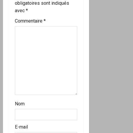
’
obligatoires sont indiqués
avec
*
a
Commentaire
*
r
t
i
c
l
e
Nom
E-mail