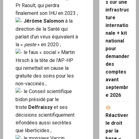
s sur une
Pr Raoult, qui perdra
infrastruc
finalement son IHU en 2023 ;
ture
Jérôme Salomon
à la
internatio
direction de la Santé qui
nale + kit
parlait d’un virus équivalent à
national
la «
peste
» en 2020 ;
pour
le faux « social » Martin
demander
Hirsch à la tête de l’AP-HP
des
qui remettait en cause la
comptes
gratuite des soins pour les
avant
non-vaccinés ;
septembr
le Conseil scientifique
e 2026
bidon présidé par le
triste
Delfraissy
et ses
décisions scientifiquement
Réactiver
infondées aussi secrètes
le droit
que liberticides ;
par la
le monsieur Vaccin
base –