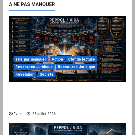
A NE PAS MANQUER
à ne pas manquer
Action
Clef de lecture
Ressource Juridique
Ressource Juridique
Révélation
Société
Peppol / ViDA : ils ont verrouillé la facturation,
le Kit 1 ouvre le dossier de leurs
responsabilités
Event
26 juillet 2026