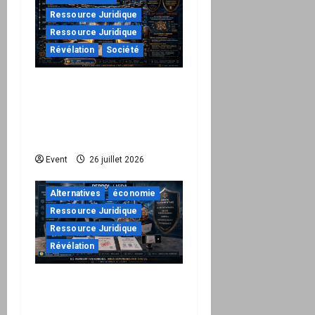
Ressource Juridique
Ressource Juridique
Révélation
Société
Peppol / ViDA : ils ont
verrouillé la facturation,
le Kit 1 ouvre le dossier
de leurs responsabilités
"URGENT"
Event
26 juillet 2026
à ne pas manquer
Alternatives
économie
Ressource Juridique
Ressource Juridique
Révélation
Peppol / ViDA : quand le
droit de facturer risque