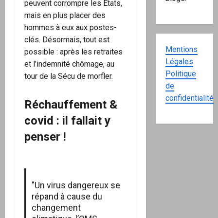
peuvent corrompre les États,
mais en plus placer des
hommes à eux aux postes-
clés. Désormais, tout est
Mentions
possible : après les retraites
Légales
et l’indemnité chômage, au
Politique
tour de la Sécu de morfler.
de
confidentialité
Réchauffement &
covid : il fallait y
penser !
"Un virus dangereux se
répand à cause du
changement