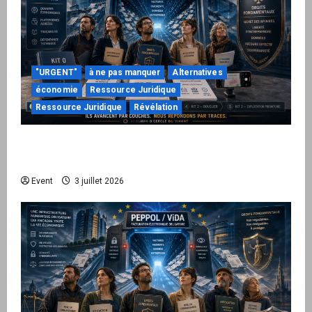
"URGENT"
à ne pas manquer
Alternatives
économie
Ressource Juridique
Ressource Juridique
Révélation
Peppol / ViDA : quand le droit de facturer
risque de devenir une permission technique
Event
3 juillet 2026