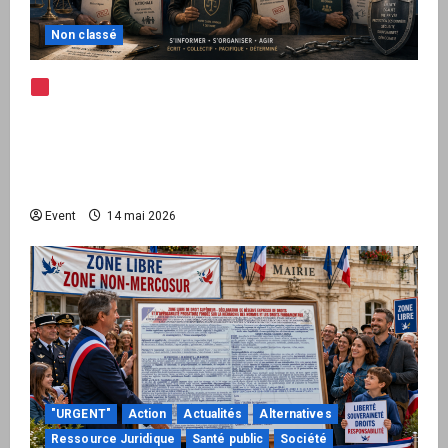
Non classé
Note d’alerte — Peppol / ViDA : l’Union
européenne branche les factures françaises
sur une infrastructure internationale + kit
national pour demander des comptes avant
septembre 2026
Event
14 mai 2026
"URGENT"
Action
Actualités
Alternatives
Ressource Juridique
Santé public
Société