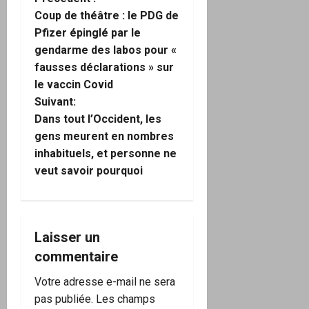
N
Coup de théâtre : le PDG de
a
Pfizer épinglé par le
gendarme des labos pour «
v
fausses déclarations » sur
i
le vaccin Covid
Suivant:
g
Dans tout l’Occident, les
gens meurent en nombres
a
inhabituels, et personne ne
veut savoir pourquoi
t
i
o
Laisser un
commentaire
n
Votre adresse e-mail ne sera
d
pas publiée.
Les champs