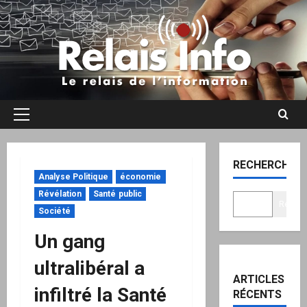
Aller
au
contenu
Menu
principal
RECHERCHER
Analyse Politique
économie
Révélation
Santé public
Recher
Société
Un gang
ultralibéral a
ARTICLES
infiltré la Santé
RÉCENTS