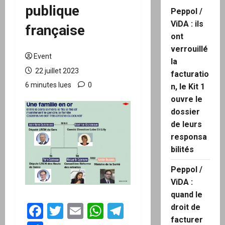
publique
Peppol /
ViDA : ils
française
ont
verrouillé
Event
la
22 juillet 2023
facturatio
6 minutes lues
0
n, le Kit 1
ouvre le
dossier
de leurs
responsa
bilités
Peppol /
ViDA :
quand le
Facebook
Twitter
Email
WhatsApp
Telegram
droit de
facturer