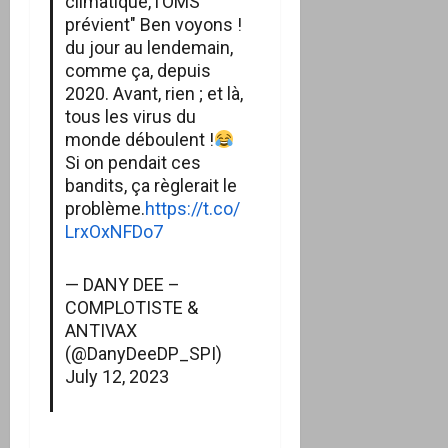
climatique, l’OMS
prévient" Ben voyons !
du jour au lendemain,
comme ça, depuis
2020. Avant, rien ; et là,
tous les virus du
monde déboulent !
Si on pendait ces
bandits, ça règlerait le
problème.
https://t.co/
LrxOxNFDo7
— DANY DEE –
COMPLOTISTE &
ANTIVAX
(@DanyDeeDP_SPI)
July 12, 2023