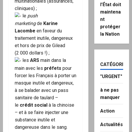
multinationales (assurances,
l’État doit
cliniques) ;
maintena
le
push
nt
marketing
de
Karine
protéger
Lacombe
en faveur du
la Nation
traitement inutile, dangereux
et hors de prix de Gilead
(2 000 dollars !) ;
les
ARS
main dans la
CATÉGORIES
main avec les
préfets
pour
forcer les Français à porter un
"URGENT"
masque inutile et dangereux,
à ne pas
à se balader avec un pass
manquer
sanitaire de taulard –
le
crédit social
à la chinoise
Action
– et à se faire injecter une
substance inutile et
Actualités
dangereuse dans le sang.