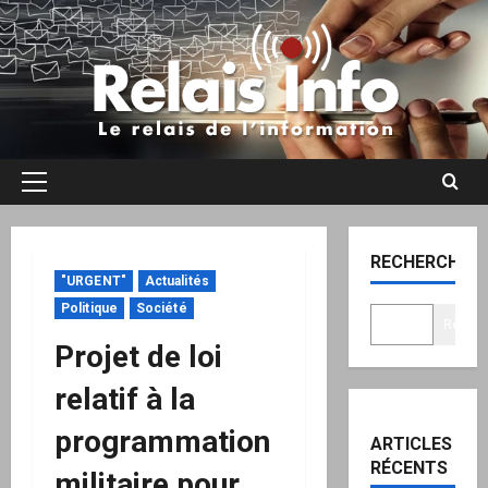
Aller
au
contenu
Menu
principal
RECHERCHER
"URGENT"
Actualités
Politique
Société
Recher
Projet de loi
relatif à la
programmation
ARTICLES
RÉCENTS
militaire pour