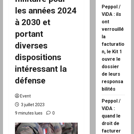
Peppol /
les années 2024
ViDA : ils
à 2030 et
ont
verrouillé
portant
la
diverses
facturatio
n, le Kit 1
dispositions
ouvre le
dossier
intéressant la
de leurs
défense
responsa
bilités
Event
Peppol /
3 juillet 2023
ViDA :
9 minutes lues
0
quand le
droit de
facturer