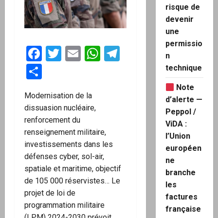
risque de
devenir
une
permissio
Facebook
Twitter
Email
WhatsApp
Telegram
n
Partager
technique
Note
Modernisation de la
d’alerte —
dissuasion nucléaire,
Peppol /
renforcement du
ViDA :
renseignement militaire,
l’Union
investissements dans les
européen
défenses cyber, sol-air,
ne
spatiale et maritime, objectif
branche
de 105 000 réservistes… Le
les
projet de loi de
factures
programmation militaire
française
(LPM) 2024-2030 prévoit