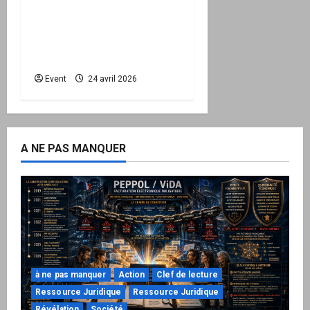
la base – Zone Libre
passe à l’action : le kit
national d’activation
mairie est disponible
Event
24 avril 2026
A NE PAS MANQUER
à ne pas manquer
Action
Clef de lecture
Ressource Juridique
Ressource Juridique
Révélation
Société