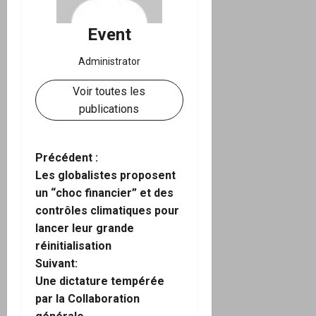
Event
Administrator
Voir toutes les
publications
N
Précédent :
Les globalistes proposent
a
un “choc financier” et des
contrôles climatiques pour
v
lancer leur grande
i
réinitialisation
Suivant:
g
Une dictature tempérée
par la Collaboration
a