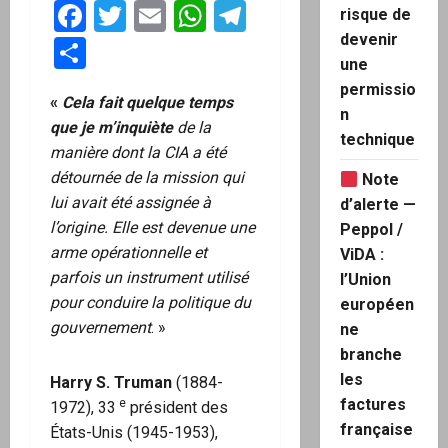
Facebook
Twitter
Email
WhatsApp
Telegram
risque de
devenir
Partager
une
permissio
«
Cela fait quelque temps
n
que je m’inquiète
de la
technique
manière dont la CIA a été
détournée de la mission qui
Note
lui avait été assignée à
d’alerte —
l’origine. Elle est devenue une
Peppol /
arme opérationnelle et
ViDA :
parfois un instrument utilisé
l’Union
pour conduire la politique du
européen
gouvernement
. »
ne
branche
les
Harry S. Truman
(1884-
factures
e
1972), 33
président des
française
États-Unis (1945-1953),