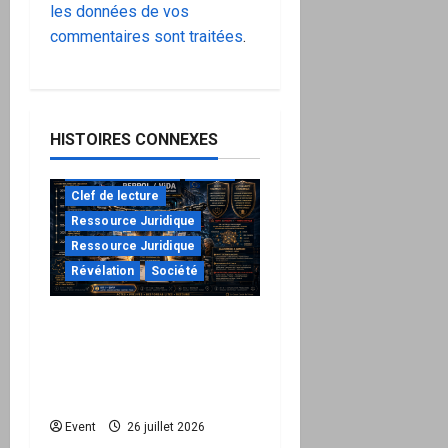
les données de vos
commentaires sont traitées
.
HISTOIRES CONNEXES
à ne pas manquer
Action
Clef de lecture
Ressource Juridique
Ressource Juridique
Révélation
Société
Peppol / ViDA : ils ont
verrouillé la facturation,
le Kit 1 ouvre le dossier
de leurs responsabilités
"URGENT"
Event
26 juillet 2026