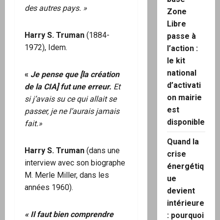
des autres pays. »
Zone
Libre
Harry S. Truman
(1884-
passe à
1972), Idem.
l’action :
le kit
national
«
Je pense que [la création
d’activati
de la CIA] fut une erreur
.
Et
on mairie
si j’avais su ce qui allait se
est
passer, je ne l’aurais jamais
disponible
fait.»
Quand la
Harry S. Truman
(dans une
crise
interview avec son biographe
énergétiq
M. Merle Miller, dans les
ue
années 1960).
devient
intérieure
«
Il faut bien comprendre
: pourquoi