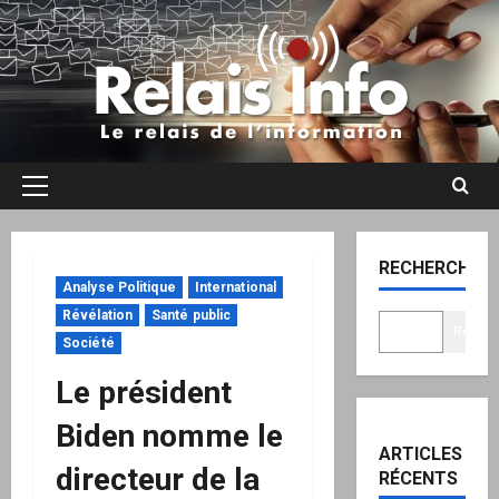
Aller
au
contenu
Menu
principal
RECHERCHER
Analyse Politique
International
Révélation
Santé public
Recher
Société
Le président
Biden nomme le
ARTICLES
directeur de la
RÉCENTS