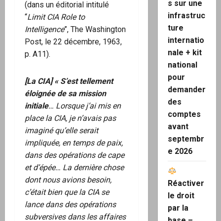
s sur une
(dans un éditorial intitulé
infrastruc
“
Limit CIA Role to
ture
Intelligence
”, The Washington
internatio
Post, le 22 décembre, 1963,
nale + kit
p. A11).
national
pour
[La CIA] « S’est tellement
demander
éloignée de sa mission
des
initiale
…
Lorsque j’ai mis en
comptes
place la CIA, je n’avais pas
avant
imaginé qu’elle serait
septembr
impliquée, en temps de paix,
e 2026
dans des opérations de cape
et d’épée
… La dernière chose
dont nous avions besoin,
Réactiver
c’était bien que la CIA se
le droit
lance dans des opérations
par la
subversives dans les affaires
base –