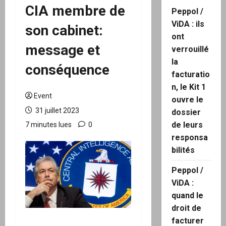
CIA membre de
Peppol /
ViDA : ils
son cabinet:
ont
message et
verrouillé
la
conséquence
facturatio
n, le Kit 1
Event
ouvre le
31 juillet 2023
dossier
de leurs
7 minutes lues
0
responsa
bilités
Peppol /
ViDA :
quand le
droit de
facturer