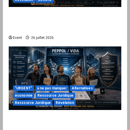
Peppol / ViDA : ils ont verrouillé la facturation,
le Kit 1 ouvre le dossier de leurs
responsabilités
Event
26 juillet 2026
"URGENT"
à ne pas manquer
Alternatives
économie
Ressource Juridique
Ressource Juridique
Révélation
Peppol / ViDA : quand le droit de facturer
risque de devenir une permission technique