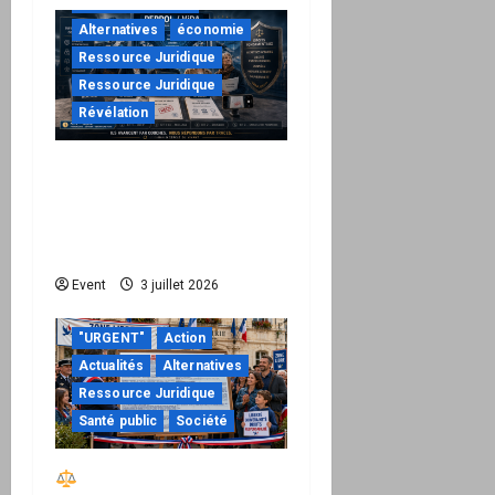
à ne pas manquer
Alternatives
économie
Ressource Juridique
Ressource Juridique
Révélation
Peppol / ViDA : quand le
droit de facturer risque
de devenir une
permission technique
Event
3 juillet 2026
"URGENT"
Action
Actualités
Alternatives
Ressource Juridique
Santé public
Société
Réactiver le droit par