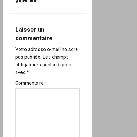
générale
t
i
Laisser un
o
commentaire
n
Votre adresse e-mail ne sera
pas publiée.
Les champs
d
obligatoires sont indiqués
’
avec
*
Commentaire
*
a
r
t
i