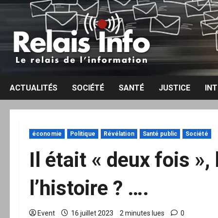
Aller
au
contenu
ACTUALITÉS
SOCIÉTÉ
SANTÉ
JUSTICE
IN
économie
Politique
Révélation
Santé public
Société
Il était « deux fois 
l’histoire ? ….
Event
16 juillet 2023
2 minutes lues
0