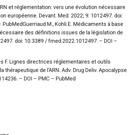
ARN et réglementation: vers une évolution nécessaire
Union européenne. Devant. Med. 2022; 9: 1012497. doi:
–
PubMed
Guerriaud M., Kohli E. Médicaments à base
cessaire des définitions issues de la législation de
012497. doi: 10.3389 / fmed.2022.1012497. –
DOI
–
 F. Lignes directrices réglementaires et outils
 la thérapeutique de l’ARN. Adv. Drug Deliv. Apocalypse
.114236. –
DOI
–
PMC
–
PubMed