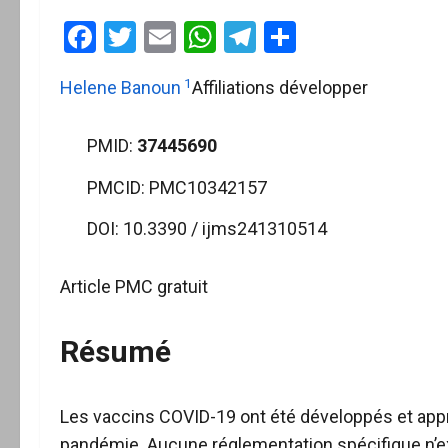
Facebook
Twitter
Email
WhatsApp
Telegram
Partager
1
Helene Banoun
Affiliations développer
PMID:
37445690
PMCID:
PMC10342157
DOI:
10.3390 / ijms241310514
Article PMC gratuit
Résumé
Les vaccins COVID-19 ont été développés et appr
pandémie. Aucune réglementation spécifique n’ex