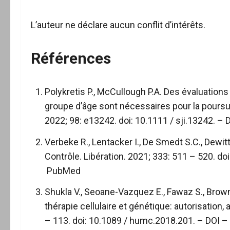
L’auteur ne déclare aucun conflit d’intérêts.
Références
Polykretis P., McCullough P.A. Des évaluation
groupe d’âge sont nécessaires pour la poursu
2022; 98: e13242. doi: 10.1111 / sji.13242. –
Verbeke R., Lentacker I., De Smedt S.C., Dewi
Contrôle. Libération. 2021; 333: 511 – 520. doi
PubMed
Shukla V., Seoane-Vazquez E., Fawaz S., Brow
thérapie cellulaire et génétique: autorisation,
– 113. doi: 10.1089 / humc.2018.201. –
DOI
–