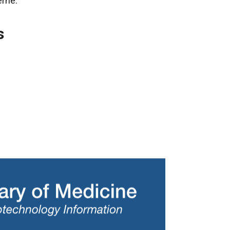
erne.
s