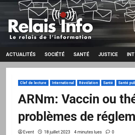
Aller
au
contenu
ACTUALITÉS
SOCIÉTÉ
SANTÉ
JUSTICE
IN
Clef de lecture
International
Révélation
Santé
Santé pub
ARNm: Vaccin ou thé
problèmes de régleme
Event
18 juillet 2023
4 minutes lues
0