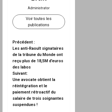
Administrator
Voir toutes les
publications
N
Précédent :
Les anti-Raoult signataires
a
de la tribune du Monde ont
reçu plus de 18,5M d’euros
v
des labos
i
Suivant:
Une avocate obtient la
g
réintégration et le
paiement rétroactif du
a
salaire de trois soignantes
suspendues !
t