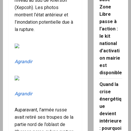
niveau au sud de Kherson
Zone
(Xepcoh). Les photos
Libre
montrent l’état antérieur et
passe à
l’inondation potentielle due à
l’action :
la rupture.
le kit
national
d’activati
on mairie
Agrandir
est
disponible
Quand la
crise
Agrandir
énergétiq
ue
Auparavant, l’armée russe
devient
avait retiré ses troupes de la
intérieure
partie nord de l’oblast de
: pourquoi