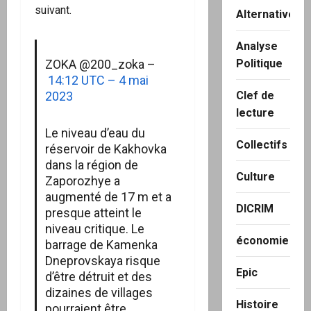
suivant.
Alternatives
Analyse
Politique
ZOKA @200_zoka –
14:12 UTC – 4 mai
Clef de
2023
lecture
Le niveau d’eau du
Collectifs
réservoir de Kakhovka
dans la région de
Culture
Zaporozhye a
augmenté de 17 m et a
DICRIM
presque atteint le
niveau critique. Le
économie
barrage de Kamenka
Dneprovskaya risque
Epic
d’être détruit et des
dizaines de villages
Histoire
pourraient être