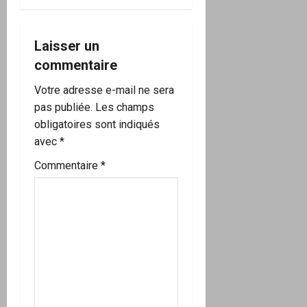
i
o
Laisser un
commentaire
n
Votre adresse e-mail ne sera
d
pas publiée.
Les champs
’
obligatoires sont indiqués
avec
*
a
Commentaire
*
r
t
i
c
l