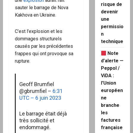
une
explosion
aurait fait
risque de
sauter le barrage de Nova
devenir
Kakhova en Ukraine.
une
permissio
C’est l’explosion et les
n
dommages structurels
technique
causés par les précédentes
Note
frappes qui ont provoque sa
d’alerte —
rupture.
Peppol /
ViDA :
l’Union
Geoff Brumfiel
européen
@gbrumfiel –
6:31
UTC – 6 juin 2023
ne
branche
les
Le barrage était déjà
factures
très sollicité et
endommagé.
française