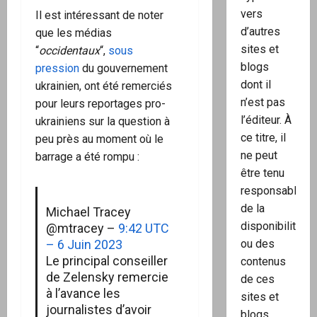
vers
Il est intéressant de noter
d’autres
que les médias
sites et
“
occidentaux
“,
sous
blogs
pression
du gouvernement
dont il
ukrainien, ont été remerciés
n’est pas
pour leurs reportages pro-
l’éditeur. À
ukrainiens sur la question à
ce titre, il
peu près au moment où le
ne peut
barrage a été rompu :
être tenu
responsable
de la
Michael Tracey
disponibilité
@mtracey –
9:42 UTC
ou des
– 6 Juin 2023
Le principal conseiller
contenus
de Zelensky remercie
de ces
à l’avance les
sites et
journalistes d’avoir
blogs.