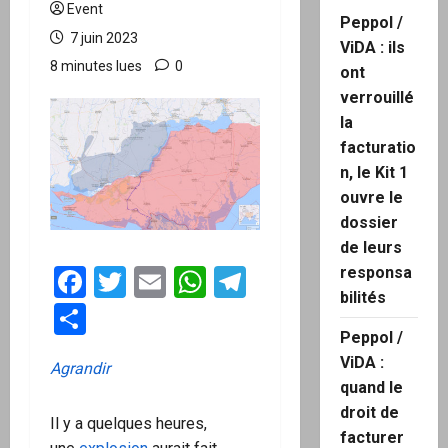
Event
Peppol /
7 juin 2023
ViDA : ils
8 minutes lues
0
ont
verrouillé
la
facturatio
n, le Kit 1
ouvre le
dossier
de leurs
responsa
Facebook
Twitter
Email
WhatsApp
Telegram
bilités
Partager
Peppol /
ViDA :
Agrandir
quand le
droit de
Il y a quelques heures,
facturer