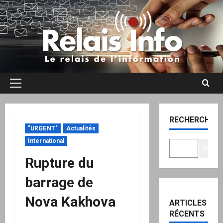
Aller
au
contenu
Menu
principal
RECHERCHER
"URGENT"
Actualités
International
Recher
Rupture du
barrage de
Nova Kakhova
ARTICLES
RÉCENTS