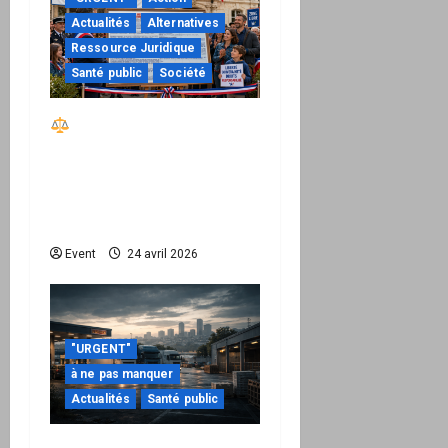
Actualités
Alternatives
Ressource Juridique
Santé public
Société
Réactiver le droit par
la base – Zone Libre
passe à l’action : le kit
national d’activation
mairie est disponible
Event
24 avril 2026
"URGENT"
à ne pas manquer
Actualités
Santé public