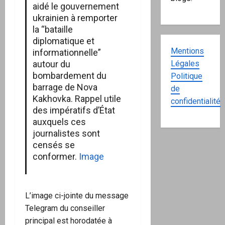
aidé le gouvernement
ukrainien à remporter
la “bataille
diplomatique et
Mentions
informationnelle”
Légales
autour du
bombardement du
Politique
barrage de Nova
de
Kakhovka. Rappel utile
confidentialité
des impératifs d’État
auxquels ces
journalistes sont
censés se
conformer.
Image
L’image ci-jointe du message
Telegram du conseiller
principal est horodatée à