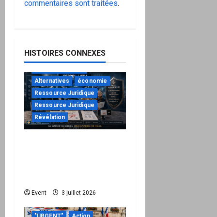
commentaires sont traitées
.
HISTOIRES CONNEXES
"URGENT"
à ne pas manquer
Alternatives
économie
Ressource Juridique
Ressource Juridique
Révélation
Peppol / ViDA : quand le
droit de facturer risque
de devenir une
permission technique
Event
3 juillet 2026
"URGENT"
Action