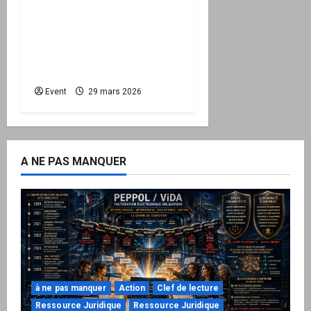
Quand la crise
énergétique devient
intérieure : pourquoi
l’État doit maintenant
protéger la Nation
Event
29 mars 2026
A NE PAS MANQUER
à ne pas manquer
Action
Clef de lecture
Ressource Juridique
Ressource Juridique