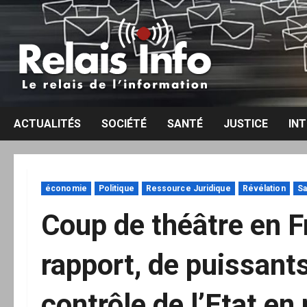
Aller
au
contenu
ACTUALITÉS
SOCIÉTÉ
SANTÉ
JUSTICE
IN
économie
Politique
Ressource Juridique
Révélation
Sa
Coup de théâtre en F
rapport, de puissants
contrôle de l’Etat e