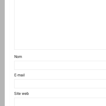
i
o
n
d
’
a
Nom
r
t
E-mail
i
c
Site web
l