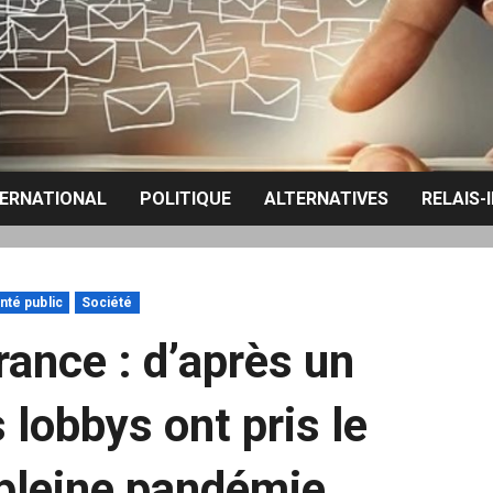
TERNATIONAL
POLITIQUE
ALTERNATIVES
RELAIS-
nté public
Société
rance : d’après un
 lobbys ont pris le
n pleine pandémie