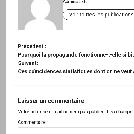
Administrator
Voir toutes les publications
N
Précédent :
Pourquoi la propagande fonctionne-t-elle si bi
a
Suivant:
v
Ces coïncidences statistiques dont on ne veut 
i
g
Laisser un commentaire
a
Votre adresse e-mail ne sera pas publiée.
Les champs o
t
Commentaire
*