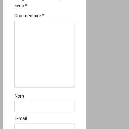
avec
*
d
Commentaire
*
’
a
r
t
i
c
l
Nom
e
E-mail