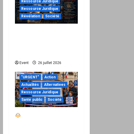
Ressource Juridique
Ressource Juridique
Révélation
Société
Peppol / ViDA : ils ont
verrouillé la facturation,
le Kit 1 ouvre le dossier
de leurs responsabilités
Event
26 juillet 2026
"URGENT"
Action
Actualités
Alternatives
Ressource Juridique
Santé public
Société
Réactiver le droit par
la base – Zone Libre
passe à l’action : le kit