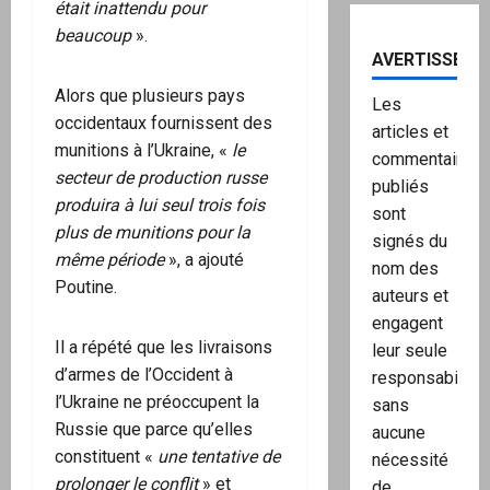
était inattendu pour
beaucoup
».
AVERTISSEME
Alors que plusieurs pays
Les
occidentaux fournissent des
articles et
munitions à l’Ukraine, «
le
commentaires
secteur de production russe
publiés
produira à lui seul trois fois
sont
plus de munitions pour la
signés du
même période
», a ajouté
nom des
Poutine.
auteurs et
engagent
Il a répété que les livraisons
leur seule
d’armes de l’Occident à
responsabilité,
l’Ukraine ne préoccupent la
sans
Russie que parce qu’elles
aucune
constituent «
une tentative de
nécessité
prolonger le conflit
» et
de