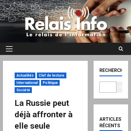
Aller
au
contenu
Menu
principal
RECHERCHER
Actualités
Clef de lecture
International
Politique
Recher
Société
La Russie peut
déjà affronter à
ARTICLES
elle seule
RÉCENTS