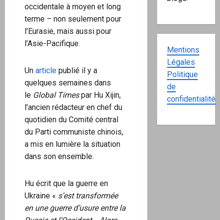
occidentale à moyen et long
terme – non seulement pour
l’Eurasie, mais aussi pour
l’Asie-Pacifique.
Mentions
Légales
Un
article
publié il y a
Politique
quelques semaines dans
de
le
Global Times
par Hu Xijin,
confidentialité
l’ancien rédacteur en chef du
quotidien du Comité central
du Parti communiste chinois,
a mis en lumière la situation
dans son ensemble.
Hu écrit que la guerre en
Ukraine «
s’est transformée
en une guerre d’usure entre la