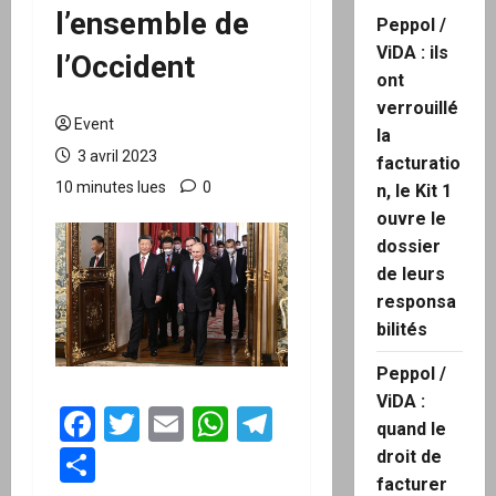
l’ensemble de
Peppol /
ViDA : ils
l’Occident
ont
verrouillé
Event
la
3 avril 2023
facturatio
10 minutes lues
0
n, le Kit 1
ouvre le
dossier
de leurs
responsa
bilités
Peppol /
ViDA :
Facebook
Twitter
Email
WhatsApp
Telegram
quand le
Partager
droit de
facturer