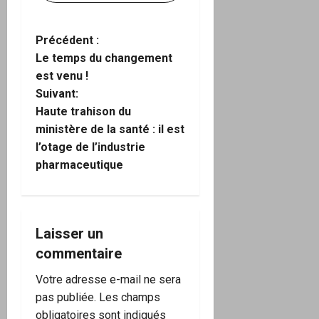
N
Précédent :
Le temps du changement
a
est venu !
Suivant:
v
Haute trahison du
i
ministère de la santé : il est
l’otage de l’industrie
g
pharmaceutique
a
t
Laisser un
i
commentaire
o
Votre adresse e-mail ne sera
pas publiée.
Les champs
n
obligatoires sont indiqués